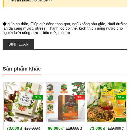
thế sản phẩm hỗ trợ bệnh.
giúp an thần
Giúp giữ dáng thon gọn
ngủ không sâu giấc
Nuôi dưỡng
làn da căng mượt
stress
Thanh lọc cơ thể. kích thích uống nước cho
người lười uống nước
tiêu mỡ
tuổi trẻ
BÌNH LUẬN
Sản phẩm khác
-43%
-42%
-43%
NEW
HOT
NEW
73,000
68,000
73,000
129,000
119,000
129,000