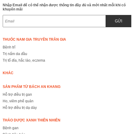
Nhập Email để có thể nhận được thông tin đầy đủ và mới nhất mỗi khi có
khuyến mãi
GỬI
THUỐC NAM GIA TRUYỀN TRẦN GIA
Bệnh trĩ
Trị nấm da đầu
Trị tổ đỉa, hắc lào, eczema
KHÁC
SẢN PHẨM TỪ BÁCH AN KHANG
Hỗ trợ điều trị gan
Ho, viêm phế quản
Hỗ trợ điều trị dạ dày
THẢO DƯỢC XANH THIÊN NHIÊN
Bệnh gan