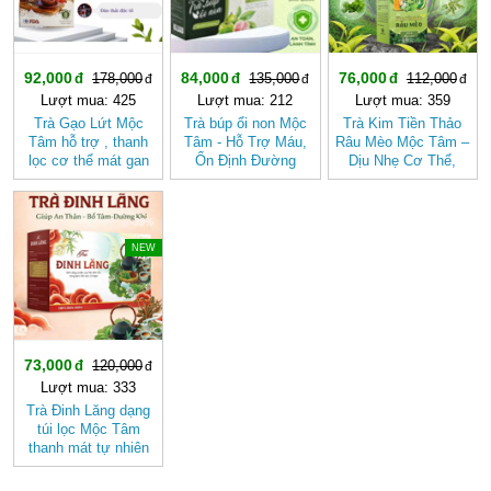
92,000
84,000
76,000
178,000
135,000
112,000
Lượt mua: 425
Lượt mua: 212
Lượt mua: 359
Trà Gạo Lứt Mộc
Trà búp ổi non Mộc
Trà Kim Tiền Thảo
Tâm hỗ trợ , thanh
Tâm - Hỗ Trợ Máu,
Râu Mèo Mộc Tâm –
lọc cơ thể mát gan
Ổn Định Đường
Dịu Nhẹ Cơ Thể,
Huyết
Thanh Mát Mỗi Ngày
-39%
NEW
73,000
120,000
Lượt mua: 333
Trà Đinh Lăng dạng
túi lọc Mộc Tâm
thanh mát tự nhiên