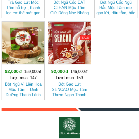
Trà Gạo Lứt Mộc
Bột Ngũ Cốc EAT
Bột Ngũ Cốc Ngũ
Tâm hỗ trợ , thanh
CLEAN Mộc Tâm
Hắc Mộc Tâm mix
lọc cơ thể mát gan
Giữ Dáng Nhẹ Nhàng
gạo lứt, dâu tằm, hắc
Theo Cách Tự Nhiên
kỷ tử, mè đen, đậu
đen
-42%
-36%
SALE
92,000
92,000
159,000
146,000
Lượt mua: 147
Lượt mua: 159
Bột Ngũ Vị Liên Hoa
Bột Gạo Lứt
Mộc Tâm – Dinh
SENCAO Mộc Tâm
Dưỡng Thanh Lành
Thơm Ngon Thanh
Từ Gạo Lứt Và Hạt
Nhẹ, Phù Hợp Ăn
Sen
Kiêng