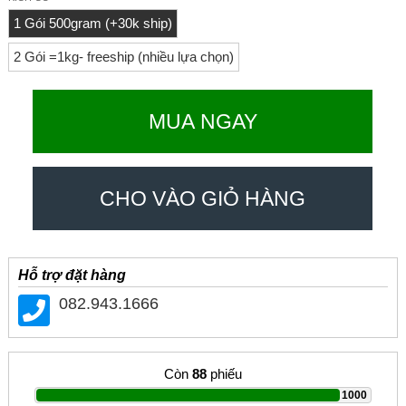
1 Gói 500gram (+30k ship)
2 Gói =1kg- freeship (nhiều lựa chọn)
MUA NGAY
CHO VÀO GIỎ HÀNG
Hỗ trợ đặt hàng
082.943.1666
Còn
88
phiếu
|
1000