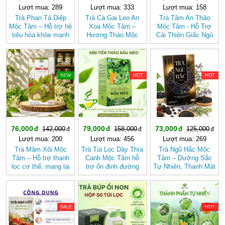
Lượt mua: 289
Lượt mua: 333
Lượt mua: 158
Trà Phan Tả Diệp
Trà Cà Gai Leo An
Trà Tâm An Thảo
Mộc Tâm – Hỗ trợ hệ
Xoa Mộc Tâm –
Mộc Tâm - Hỗ Trợ
tiêu hóa khỏe mạnh
Hương Thảo Mộc
Cải Thiện Giấc Ngủ
Cho Ngày Thư Thái
-46%
-50%
-41%
NEW
HOT
HOT
76,000
79,000
73,000
142,000
158,000
125,000
Lượt mua: 200
Lượt mua: 456
Lượt mua: 269
Trà Mâm Xôi Mộc
Trà Túi Lọc Dây Thìa
Trà Ngũ Hắc Mộc
Tâm – Hỗ trợ thanh
Canh Mộc Tâm hỗ
Tâm – Dưỡng Sắc
lọc cơ thể, mang lại
trợ ổn định đường
Tự Nhiên, Thanh Mát
cảm giác nhẹ nhàng
huyết
Dịu Nhẹ (hộp 20 túi
lọc)
-48%
-37%
-32%
SALE
HOT