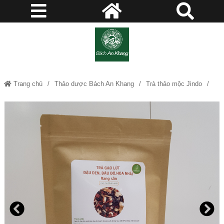
Trang chủ
Thảo dược Bách An Khang
Trà thảo mộc Jindo
Bệnh xương khớp
Giải độc gian - mát gan
Giảm cân - làm đẹp
Thanh nhiệt giải độc
Trà Gạo Lứt, Đậu Đen, Đậu Đỏ, Hoa Nhài rang sẵn loại thượng hạng Bách
An Khang - Thảo dược Bách An Khang JD144 tragaolut