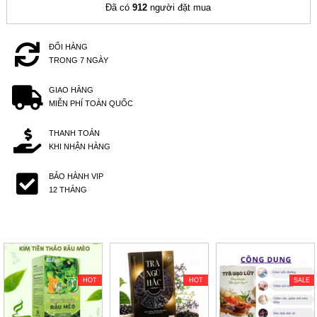
Đã có
912
người đặt mua
ĐỔI HÀNG
TRONG 7 NGÀY
GIAO HÀNG
MIỄN PHÍ TOÀN QUỐC
THANH TOÁN
KHI NHẬN HÀNG
BẢO HÀNH VIP
12 THÁNG
-50%
-41%
-48%
HOT
HOT
SALE