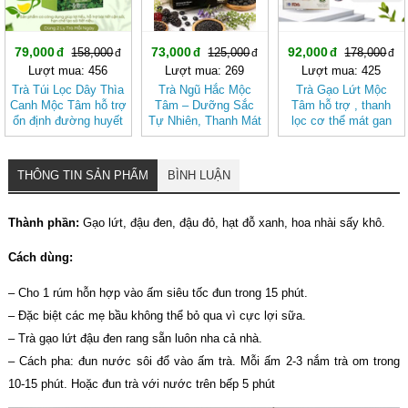
79,000
73,000
92,000
158,000
125,000
178,000
Lượt mua: 456
Lượt mua: 269
Lượt mua: 425
Trà Túi Lọc Dây Thìa
Trà Ngũ Hắc Mộc
Trà Gạo Lứt Mộc
Canh Mộc Tâm hỗ trợ
Tâm – Dưỡng Sắc
Tâm hỗ trợ , thanh
ổn định đường huyết
Tự Nhiên, Thanh Mát
lọc cơ thể mát gan
Dịu Nhẹ (hộp 20 túi
lọc)
THÔNG TIN SẢN PHẨM
BÌNH LUẬN
Thành phần:
Gạo lứt, đậu đen, đậu đỏ, hạt đỗ xanh, hoa nhài sấy khô.
Cách dùng:
– Cho 1 rúm hỗn hợp vào ấm siêu tốc đun trong 15 phút.
– Đặc biệt các mẹ bầu không thể bỏ qua vì cực lợi sữa.
– Trà gạo lứt đậu đen rang sẵn luôn nha cả nhà.
– Cách pha: đun nước sôi đổ vào ấm trà. Mỗi ấm 2-3 nắm trà om trong
10-15 phút. Hoặc đun trà với nước trên bếp 5 phút