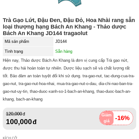
Trà Gạo Lứt, Đậu Đen, Đậu Đỏ, Hoa Nhài rang sẵn
loại thượng hạng Bách An Khang - Thảo dược
Bách An Khang JD144 tragaolut
Mã sản phẩm
JD144
Tình trạng
Sẵn hàng
Hiện nay, Thảo dược Bách An Khang là đơn vị cung cấp Trà gạo nứt,
được thu hái hoàn toàn tự nhiên. Dược liệu sạch sẽ và chất lượng rất
tốt. Bảo đảm an toàn tuyệt đối khi sử dụng. tra-gao-nut, tac-dung-cua-tra-
gao-nut, tra-gao-nut-hoa-nhai, mua-tra-gao-nut-o-dau, dia-chi-nao-ban-tra-
gao-nut-uy-tin, thao-duoc-xanh-so-1-bach-an-khang, thao-duoc-bach-an-
khang, bach-an-khang
120,000
Giảm
-16%
100,000
giá
KÍCH CỠ