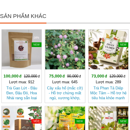
SẢN PHẨM KHÁC
-16%
-16%
-43%
NEW
NEW
100,000
75,000
73,000
120,000
90,000
129,000
Lượt mua: 912
Lượt mua: 645
Lượt mua: 289
Trà Gạo Lứt - Đậu
Cây xấu hổ (mắc cỡ)
Trà Phan Tả Diệp
Đen, Đậu Đỏ, Hoa
- Hỗ trợ chứng mất
Mộc Tâm – Hỗ trợ hệ
Nhài rang sẵn loại
ngủ, xương khớp,
tiêu hóa khỏe mạnh
thượng hạng Bách
động kinh JD145
An Khang JD144
cayxauho
tragaolut
-42%
-43%
-46%
HOT
NEW
NEW