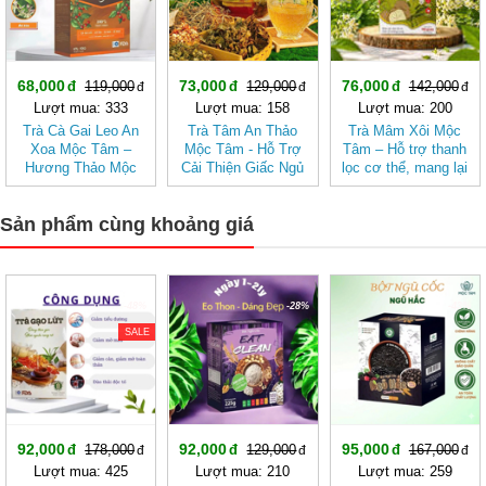
68,000
73,000
76,000
119,000
129,000
142,000
Lượt mua: 333
Lượt mua: 158
Lượt mua: 200
Trà Cà Gai Leo An
Trà Tâm An Thảo
Trà Mâm Xôi Mộc
Xoa Mộc Tâm –
Mộc Tâm - Hỗ Trợ
Tâm – Hỗ trợ thanh
Hương Thảo Mộc
Cải Thiện Giấc Ngủ
lọc cơ thể, mang lại
Cho Ngày Thư Thái
cảm giác nhẹ nhàng
Sản phẩm cùng khoảng giá
-48%
-28%
-43%
SALE
92,000
92,000
95,000
178,000
129,000
167,000
Lượt mua: 425
Lượt mua: 210
Lượt mua: 259