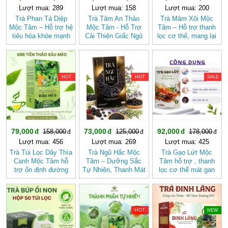
Lượt mua: 289
Lượt mua: 158
Lượt mua: 200
Trà Phan Tả Diệp
Trà Tâm An Thảo
Trà Mâm Xôi Mộc
Mộc Tâm – Hỗ trợ hệ
Mộc Tâm - Hỗ Trợ
Tâm – Hỗ trợ thanh
tiêu hóa khỏe mạnh
Cải Thiện Giấc Ngủ
lọc cơ thể, mang lại
cảm giác nhẹ nhàng
-50%
-41%
-48%
HOT
HOT
SALE
79,000
73,000
92,000
158,000
125,000
178,000
Lượt mua: 456
Lượt mua: 269
Lượt mua: 425
Trà Túi Lọc Dây Thìa
Trà Ngũ Hắc Mộc
Trà Gạo Lứt Mộc
Canh Mộc Tâm hỗ
Tâm – Dưỡng Sắc
Tâm hỗ trợ , thanh
trợ ổn định đường
Tự Nhiên, Thanh Mát
lọc cơ thể mát gan
huyết
Dịu Nhẹ (hộp 20 túi
lọc)
-37%
-32%
-39%
HOT
NEW