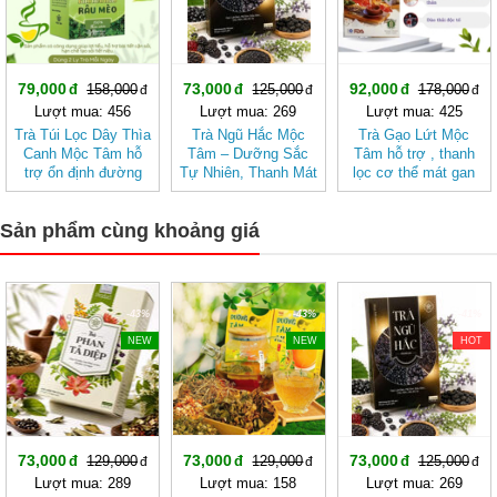
79,000
73,000
92,000
158,000
125,000
178,000
Lượt mua: 456
Lượt mua: 269
Lượt mua: 425
Trà Túi Lọc Dây Thìa
Trà Ngũ Hắc Mộc
Trà Gạo Lứt Mộc
Canh Mộc Tâm hỗ
Tâm – Dưỡng Sắc
Tâm hỗ trợ , thanh
trợ ổn định đường
Tự Nhiên, Thanh Mát
lọc cơ thể mát gan
huyết
Dịu Nhẹ (hộp 20 túi
lọc)
Sản phẩm cùng khoảng giá
-43%
-43%
-41%
NEW
NEW
HOT
73,000
73,000
73,000
129,000
129,000
125,000
Lượt mua: 289
Lượt mua: 158
Lượt mua: 269