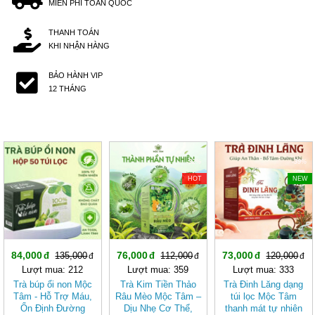
MIỄN PHÍ TOÀN QUỐC
THANH TOÁN
KHI NHẬN HÀNG
BẢO HÀNH VIP
12 THÁNG
-37%
-32%
-39%
HOT
NEW
84,000
76,000
73,000
135,000
112,000
120,000
Lượt mua: 212
Lượt mua: 359
Lượt mua: 333
Trà búp ổi non Mộc
Trà Kim Tiền Thảo
Trà Đinh Lăng dạng
Tâm - Hỗ Trợ Máu,
Râu Mèo Mộc Tâm –
túi lọc Mộc Tâm
Ổn Định Đường
Dịu Nhẹ Cơ Thể,
thanh mát tự nhiên