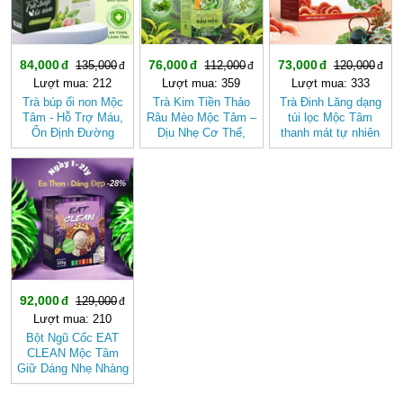
84,000
76,000
73,000
135,000
112,000
120,000
Lượt mua: 212
Lượt mua: 359
Lượt mua: 333
Trà búp ổi non Mộc
Trà Kim Tiền Thảo
Trà Đinh Lăng dạng
Tâm - Hỗ Trợ Máu,
Râu Mèo Mộc Tâm –
túi lọc Mộc Tâm
Ổn Định Đường
Dịu Nhẹ Cơ Thể,
thanh mát tự nhiên
Huyết
Thanh Mát Mỗi Ngày
-28%
92,000
129,000
Lượt mua: 210
Bột Ngũ Cốc EAT
CLEAN Mộc Tâm
Giữ Dáng Nhẹ Nhàng
Theo Cách Tự Nhiên