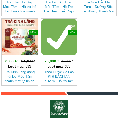
Trà Phan Tả Diệp
Trà Tâm An Thảo
Trà Ngũ Hắc Mộc
Mộc Tâm – Hỗ trợ hệ
Mộc Tâm - Hỗ Trợ
Tâm – Dưỡng Sắc
tiêu hóa khỏe mạnh
Cải Thiện Giấc Ngủ
Tự Nhiên, Thanh Mát
Dịu Nhẹ (hộp 20 túi
lọc)
-39%
-26%
NEW
NEW
73,000
70,000
120,000
95,000
Lượt mua: 333
Lượt mua: 363
Trà Đinh Lăng dạng
Thảo Dược Cỏ Lào
túi lọc Mộc Tâm
Khô BÁCH AN
thanh mát tự nhiên
KHANG Hỗ trợ làm
mát, giảm viêm, hỗ
trợ tiêu hóa