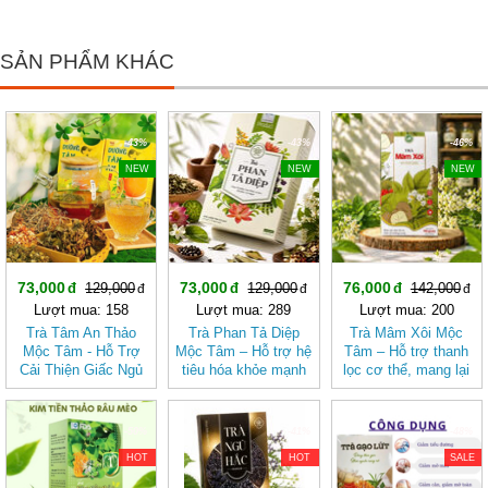
SẢN PHẨM KHÁC
-43%
-43%
-46%
NEW
NEW
NEW
73,000
73,000
76,000
129,000
129,000
142,000
Lượt mua: 158
Lượt mua: 289
Lượt mua: 200
Trà Tâm An Thảo
Trà Phan Tả Diệp
Trà Mâm Xôi Mộc
Mộc Tâm - Hỗ Trợ
Mộc Tâm – Hỗ trợ hệ
Tâm – Hỗ trợ thanh
Cải Thiện Giấc Ngủ
tiêu hóa khỏe mạnh
lọc cơ thể, mang lại
cảm giác nhẹ nhàng
-50%
-41%
-48%
HOT
HOT
SALE