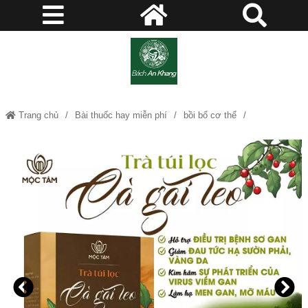
Trang chủ
Bài thuốc hay miễn phí
bồi bổ cơ thể
Kích thích tiêu hóa
ổn đinh đường huyết
Trà mộc tâm
Bệnh tiểu đường
Dạ dày - tiêu hóa
Giải độc gian - mát gan
Giảm cân - làm đẹp
Huyết áp, béo phì
Thanh nhiệt giải độc
Trà Cà Gai Leo An Xoa Mộc Tâm – Hương Thảo Mộc Cho Ngày Thư Thái