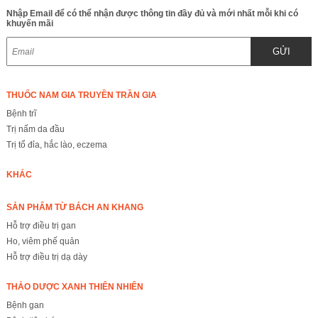
Nhập Email để có thể nhận được thông tin đầy đủ và mới nhất mỗi khi có
khuyến mãi
GỬI
THUỐC NAM GIA TRUYỀN TRẦN GIA
Bệnh trĩ
Trị nấm da đầu
Trị tổ đỉa, hắc lào, eczema
KHÁC
SẢN PHẨM TỪ BÁCH AN KHANG
Hỗ trợ điều trị gan
Ho, viêm phế quản
Hỗ trợ điều trị dạ dày
THẢO DƯỢC XANH THIÊN NHIÊN
Bệnh gan