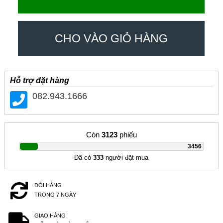
CHO VÀO GIỎ HÀNG
Hỗ trợ đặt hàng
082.943.1666
Còn
3123
phiếu
|
3456
Đã có
333
người đặt mua
ĐỔI HÀNG
TRONG 7 NGÀY
GIAO HÀNG