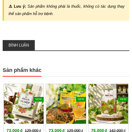
⚠️ Lưu ý:
Sản phẩm không phải là thuốc, không có tác dụng thay
thế sản phẩm hỗ trợ bệnh.
BÌNH LUẬN
Sản phẩm khác
-43%
-43%
-46%
NEW
NEW
NEW
73,000
73,000
76,000
129,000
129,000
142,000