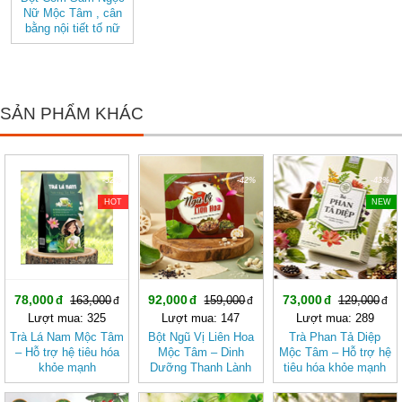
Nữ Mộc Tâm , cân
bằng nội tiết tố nữ
SẢN PHẨM KHÁC
-52%
-42%
-43%
HOT
NEW
78,000
92,000
73,000
163,000
159,000
129,000
Lượt mua: 325
Lượt mua: 147
Lượt mua: 289
Trà Lá Nam Mộc Tâm
Bột Ngũ Vị Liên Hoa
Trà Phan Tả Diệp
– Hỗ trợ hệ tiêu hóa
Mộc Tâm – Dinh
Mộc Tâm – Hỗ trợ hệ
khỏe mạnh
Dưỡng Thanh Lành
tiêu hóa khỏe mạnh
Từ Gạo Lứt Và Hạt
Sen