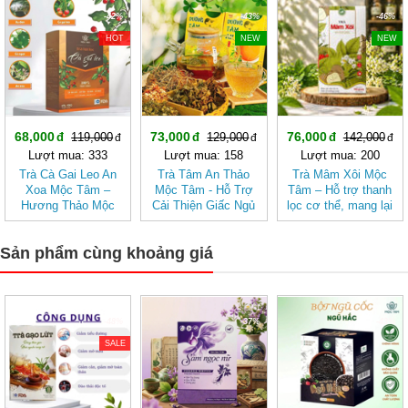
-42%
-43%
-46%
HOT
NEW
NEW
68,000
73,000
76,000
119,000
129,000
142,000
Lượt mua: 333
Lượt mua: 158
Lượt mua: 200
Trà Cà Gai Leo An
Trà Tâm An Thảo
Trà Mâm Xôi Mộc
Xoa Mộc Tâm –
Mộc Tâm - Hỗ Trợ
Tâm – Hỗ trợ thanh
Hương Thảo Mộc
Cải Thiện Giấc Ngủ
lọc cơ thể, mang lại
Cho Ngày Thư Thái
cảm giác nhẹ nhàng
Sản phẩm cùng khoảng giá
-48%
-37%
-43%
SALE