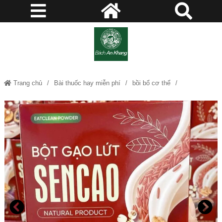
Trang chủ
Bài thuốc hay miễn phí
bồi bổ cơ thể
Chướng bụng
Đầy hơi
Kích thích tiêu hóa
Rối loạn tiêu hóa
Trà mộc tâm
Giảm cân - làm đẹp
Huyết áp, béo phì
Bột Gạo Lứt SENCAO Mộc Tâm Thơm Ngon Thanh Nhẹ, Phù Hợp Ăn
Kiêng