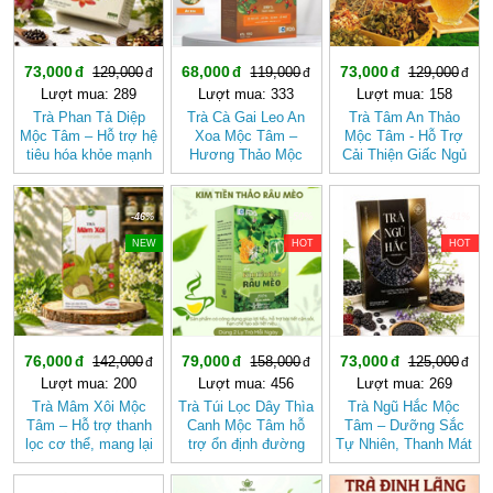
73,000
68,000
73,000
129,000
119,000
129,000
Lượt mua: 289
Lượt mua: 333
Lượt mua: 158
Trà Phan Tả Diệp
Trà Cà Gai Leo An
Trà Tâm An Thảo
Mộc Tâm – Hỗ trợ hệ
Xoa Mộc Tâm –
Mộc Tâm - Hỗ Trợ
tiêu hóa khỏe mạnh
Hương Thảo Mộc
Cải Thiện Giấc Ngủ
Cho Ngày Thư Thái
-46%
-50%
-41%
NEW
HOT
HOT
76,000
79,000
73,000
142,000
158,000
125,000
Lượt mua: 200
Lượt mua: 456
Lượt mua: 269
Trà Mâm Xôi Mộc
Trà Túi Lọc Dây Thìa
Trà Ngũ Hắc Mộc
Tâm – Hỗ trợ thanh
Canh Mộc Tâm hỗ
Tâm – Dưỡng Sắc
lọc cơ thể, mang lại
trợ ổn định đường
Tự Nhiên, Thanh Mát
cảm giác nhẹ nhàng
huyết
Dịu Nhẹ (hộp 20 túi
lọc)