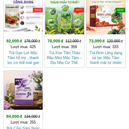
-48%
-32%
-39%
SALE
HOT
NEW
92,000
76,000
73,000
178,000
112,000
120,000
Lượt mua: 425
Lượt mua: 359
Lượt mua: 333
Trà Gạo Lứt Mộc
Trà Kim Tiền Thảo
Trà Đinh Lăng dạng
Tâm hỗ trợ , thanh
Râu Mèo Mộc Tâm –
túi lọc Mộc Tâm
lọc cơ thể mát gan
Dịu Nhẹ Cơ Thể,
thanh mát tự nhiên
Thanh Mát Mỗi Ngày
-37%
84,000
134,000
Lượt mua: 255
Bột Cốm Sâm Ngọc