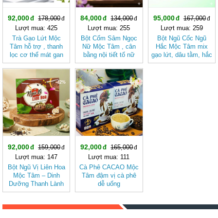
92,000
84,000
95,000
178,000
134,000
167,000
Lượt mua: 425
Lượt mua: 255
Lượt mua: 259
Trà Gạo Lứt Mộc
Bột Cốm Sâm Ngọc
Bột Ngũ Cốc Ngũ
Tâm hỗ trợ , thanh
Nữ Mộc Tâm , cân
Hắc Mộc Tâm mix
lọc cơ thể mát gan
bằng nội tiết tố nữ
gạo lứt, dâu tằm, hắc
kỷ tử, mè đen, đậu
đen
-42%
-44%
92,000
92,000
159,000
165,000
Lượt mua: 147
Lượt mua: 111
Bột Ngũ Vị Liên Hoa
Cà Phê CACAO Mộc
Mộc Tâm – Dinh
Tâm đậm vị cà phê
Dưỡng Thanh Lành
dễ uống
Từ Gạo Lứt Và Hạt
Sen