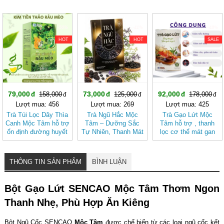
-50%
-41%
-48%
HOT
HOT
SALE
79,000
73,000
92,000
158,000
125,000
178,000
Lượt mua: 456
Lượt mua: 269
Lượt mua: 425
Trà Túi Lọc Dây Thìa
Trà Ngũ Hắc Mộc
Trà Gạo Lứt Mộc
Canh Mộc Tâm hỗ trợ
Tâm – Dưỡng Sắc
Tâm hỗ trợ , thanh
ổn định đường huyết
Tự Nhiên, Thanh Mát
lọc cơ thể mát gan
Dịu Nhẹ (hộp 20 túi
lọc)
THÔNG TIN SẢN PHẨM
BÌNH LUẬN
Bột Gạo Lứt SENCAO Mộc Tâm Thơm Ngon
Thanh Nhẹ, Phù Hợp Ăn Kiêng
Bột Ngũ Cốc SENCAO
Mộc Tâm
được chế biến từ các loại ngũ cốc kết