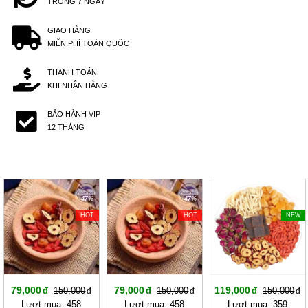
TRONG 7 NGÀY
GIAO HÀNG
MIỄN PHÍ TOÀN QUỐC
THANH TOÁN
KHI NHẬN HÀNG
BẢO HÀNH VIP
12 THÁNG
-47%
-47%
-20%
HOT
HOT
NEW
79,000
79,000
119,000
150,000
150,000
150,000
Lượt mua: 458
Lượt mua: 458
Lượt mua: 359