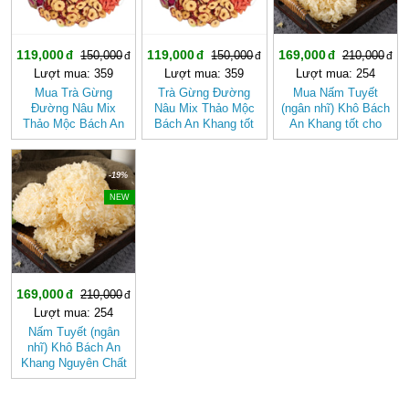
119,000
119,000
169,000
150,000
150,000
210,000
Lượt mua: 359
Lượt mua: 359
Lượt mua: 254
Mua Trà Gừng
Trà Gừng Đường
Mua Nấm Tuyết
Đường Nâu Mix
Nâu Mix Thảo Mộc
(ngân nhĩ) Khô Bách
Thảo Mộc Bách An
Bách An Khang tốt
An Khang tốt cho
Khang – Thơm Ấm
cho sức khỏe, dễ
sức khỏe
Tự Nhiên, Dễ Uống
uống
-19%
NEW
169,000
210,000
Lượt mua: 254
Nấm Tuyết (ngân
nhĩ) Khô Bách An
Khang Nguyên Chất