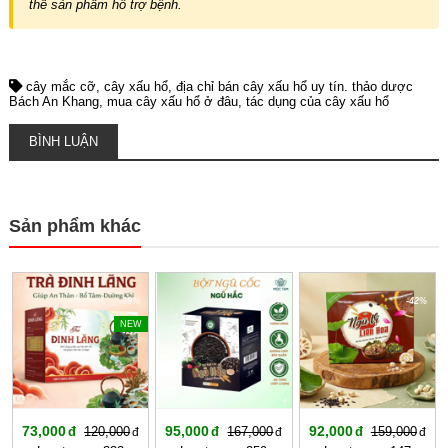
thế sản phẩm hỗ trợ bệnh.
cây mắc cỡ
cây xấu hổ
địa chỉ bán cây xấu hổ uy tín. thảo dược
Bách An Khang
mua cây xấu hổ ở đâu
tác dụng của cây xấu hổ
BÌNH LUẬN
Sản phẩm khác
-39%
-43%
-42%
NEW
73,000
95,000
92,000
120,000
167,000
159,000