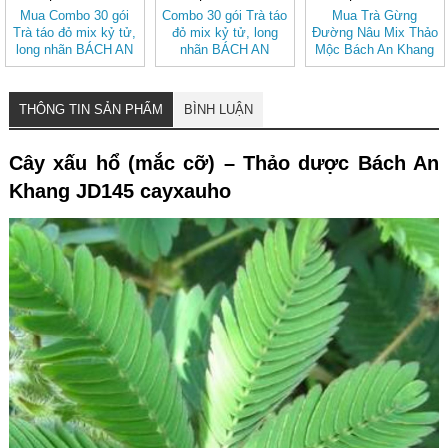
Mua Combo 30 gói
Combo 30 gói Trà táo
Mua Trà Gừng
Trà táo đỏ mix kỷ tử,
đỏ mix kỷ tử, long
Đường Nâu Mix Thảo
long nhãn BÁCH AN
nhãn BÁCH AN
Mộc Bách An Khang
KHANG - Trà Thảo
KHANG
– Thơm Ấm Tự
Mộc , Ngủ Ngon
Nhiên, Dễ Uống
THÔNG TIN SẢN PHẨM
BÌNH LUẬN
Cây xấu hổ (mắc cỡ) – Thảo dược Bách An
Khang JD145 cayxauho