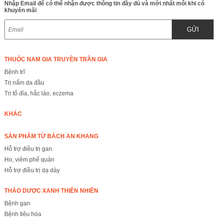
Nhập Email để có thể nhận được thông tin đầy đủ và mới nhất mỗi khi có
khuyến mãi
GỬI
THUỐC NAM GIA TRUYỀN TRẦN GIA
Bệnh trĩ
Trị nấm da đầu
Trị tổ đỉa, hắc lào, eczema
KHÁC
SẢN PHẨM TỪ BÁCH AN KHANG
Hỗ trợ điều trị gan
Ho, viêm phế quản
Hỗ trợ điều trị dạ dày
THẢO DƯỢC XANH THIÊN NHIÊN
Bệnh gan
Bệnh tiêu hóa