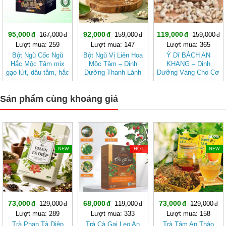
95,000
92,000
119,000
167,000
159,000
159,000
Lượt mua: 259
Lượt mua: 147
Lượt mua: 365
Bột Ngũ Cốc Ngũ
Bột Ngũ Vị Liên Hoa
Ý Dĩ BÁCH AN
Hắc Mộc Tâm mix
Mộc Tâm – Dinh
KHANG – Dinh
gạo lứt, dâu tằm, hắc
Dưỡng Thanh Lành
Dưỡng Vàng Cho Cơ
kỷ tử, mè đen, đậu
Từ Gạo Lứt Và Hạt
Thể Khỏe Mạnh
đen
Sen
Sản phẩm cùng khoảng giá
-43%
-42%
-43%
NEW
HOT
NEW
73,000
68,000
73,000
129,000
119,000
129,000
Lượt mua: 289
Lượt mua: 333
Lượt mua: 158
Trà Phan Tả Diệp
Trà Cà Gai Leo An
Trà Tâm An Thảo