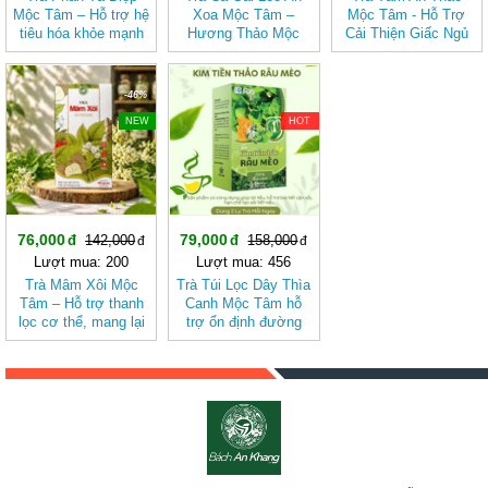
Mộc Tâm – Hỗ trợ hệ
Xoa Mộc Tâm –
Mộc Tâm - Hỗ Trợ
tiêu hóa khỏe mạnh
Hương Thảo Mộc
Cải Thiện Giấc Ngủ
Cho Ngày Thư Thái
-46%
-50%
NEW
HOT
76,000
79,000
142,000
158,000
Lượt mua: 200
Lượt mua: 456
Trà Mâm Xôi Mộc
Trà Túi Lọc Dây Thìa
Tâm – Hỗ trợ thanh
Canh Mộc Tâm hỗ
lọc cơ thể, mang lại
trợ ổn định đường
cảm giác nhẹ nhàng
huyết