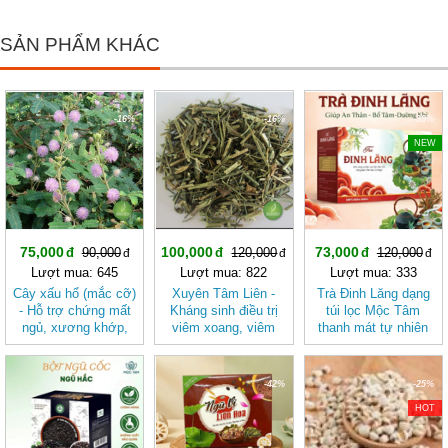
SẢN PHẨM KHÁC
-16%
-16%
-39%
NEW
75,000
100,000
73,000
90,000
120,000
120,000
Lượt mua: 645
Lượt mua: 822
Lượt mua: 333
Cây xấu hổ (mắc cỡ)
Xuyên Tâm Liên -
Trà Đinh Lăng dạng
- Hỗ trợ chứng mất
Kháng sinh điều trị
túi lọc Mộc Tâm
ngủ, xương khớp,
viêm xoang, viêm
thanh mát tự nhiên
động kinh JD145
phế quản JD146
cayxauho
xuyentamlien
-43%
-42%
-25%
HOT