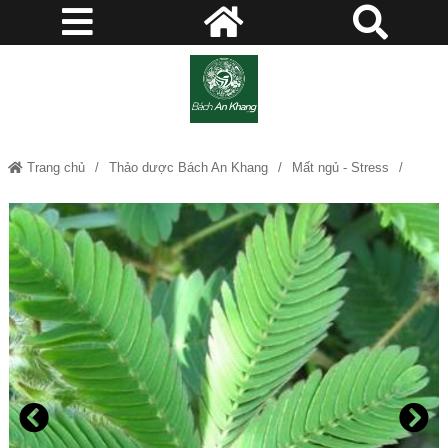
Trang chủ
Thảo dược Bách An Khang
Mất ngủ - Stress
Cây xấu hổ (mắc cỡ) - Thảo dược Bách An Khang JD145 cayxauho