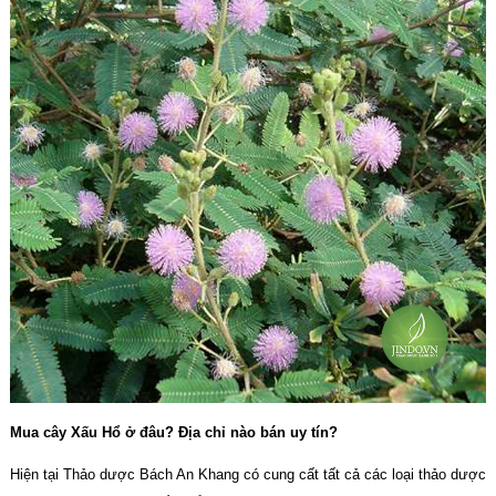
Mua cây Xấu Hổ ở đâu? Địa chỉ nào bán uy tín?
Hiện tại Thảo dược Bách An Khang có cung cất tất cả các loại thảo dược