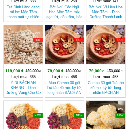
Lượt mua: 333
Lượt mua: 259
Lượt mua: 147
Trà Đinh Lăng dạng
Bột Ngũ Cốc Ngũ
Bột Ngũ Vị Liên Hoa
túi lọc Mộc Tâm
Hắc Mộc Tâm mix
Mộc Tâm – Dinh
thanh mát tự nhiên
gạo lứt, dâu tằm, hắc
Dưỡng Thanh Lành
kỷ tử, mè đen, đậu
Từ Gạo Lứt Và Hạt
đen
Sen
-25%
-47%
-47%
HOT
HOT
HOT
119,000
79,000
79,000
159,000
150,000
150,000
Lượt mua: 365
Lượt mua: 458
Lượt mua: 458
Ý Dĩ BÁCH AN
Mua Combo 30 gói
Combo 30 gói Trà táo
KHANG – Dinh
Trà táo đỏ mix kỷ tử,
đỏ mix kỷ tử, long
Dưỡng Vàng Cho Cơ
long nhãn BÁCH AN
nhãn BÁCH AN
Thể Khỏe Mạnh
KHANG - Trà Thảo
KHANG
Mộc , Ngủ Ngon
-20%
-20%
-19%
NEW
NEW
NEW