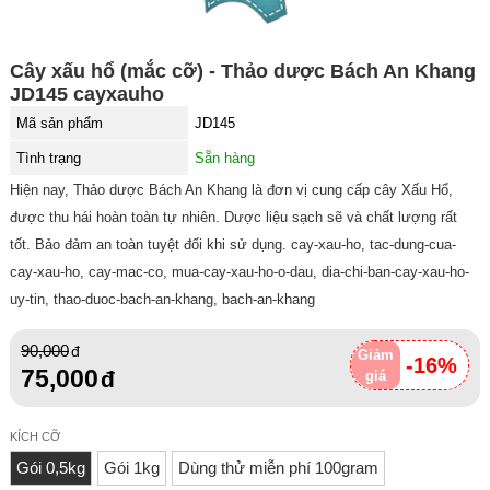
Cây xấu hổ (mắc cỡ) - Thảo dược Bách An Khang
JD145 cayxauho
Mã sản phẩm
JD145
Tình trạng
Sẵn hàng
Hiện nay, Thảo dược Bách An Khang là đơn vị cung cấp cây Xấu Hổ,
được thu hái hoàn toàn tự nhiên. Dược liệu sạch sẽ và chất lượng rất
tốt. Bảo đảm an toàn tuyệt đối khi sử dụng. cay-xau-ho, tac-dung-cua-
cay-xau-ho, cay-mac-co, mua-cay-xau-ho-o-dau, dia-chi-ban-cay-xau-ho-
uy-tin, thao-duoc-bach-an-khang, bach-an-khang
90,000
Giảm
-16%
75,000
giá
KÍCH CỠ
Gói 0,5kg
Gói 1kg
Dùng thử miễn phí 100gram