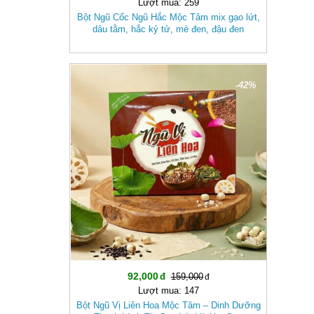
Lượt mua: 259
Bột Ngũ Cốc Ngũ Hắc Mộc Tâm mix gạo lứt,
dâu tằm, hắc kỷ tử, mè đen, đậu đen
-42%
92,000
159,000
Lượt mua: 147
Bột Ngũ Vị Liên Hoa Mộc Tâm – Dinh Dưỡng