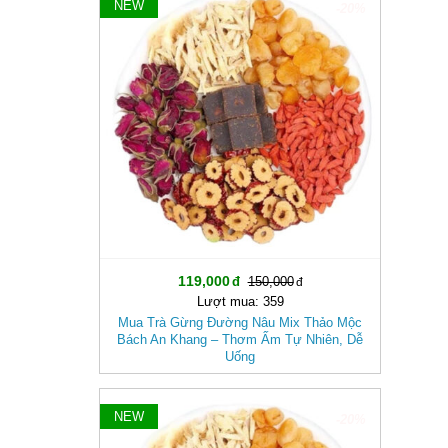
NEW
-20%
119,000
150,000
Lượt mua: 359
Mua Trà Gừng Đường Nâu Mix Thảo Mộc
Bách An Khang – Thơm Ấm Tự Nhiên, Dễ
Uống
NEW
-20%