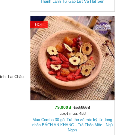
Thanh Lành Từ Gạo Lứt Và Hạt Sen
HOT
-47%
ình, Lai Châu
79,000
150,000
Lượt mua: 458
Mua Combo 30 gói Trà táo đỏ mix kỷ tử, long
nhãn BÁCH AN KHANG - Trà Thảo Mộc , Ngủ
Ngon