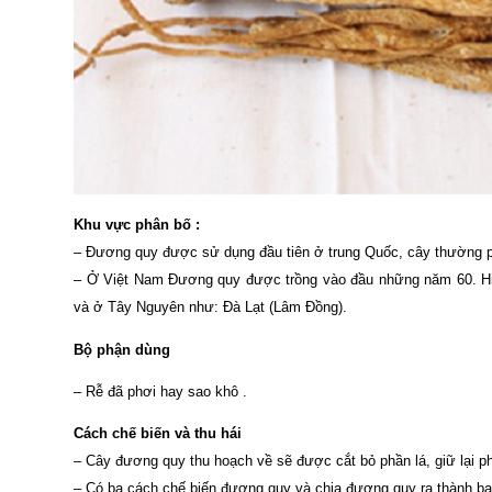
Khu vực phân bố :
– Đương quy được sử dụng đầu tiên ở trung Quốc, cây thường ph
– Ở Việt Nam Đương quy được trồng vào đầu những năm 60. Hiệ
và ở Tây Nguyên như: Đà Lạt (Lâm Đồng).
Bộ phận dùng
– Rễ đã phơi hay sao khô .
Cách chế biến và thu hái
– Cây đương quy thu hoạch về sẽ được cắt bỏ phần lá, giữ lại p
– Có ba cách chế biến đương quy và chia đương quy ra thành ba