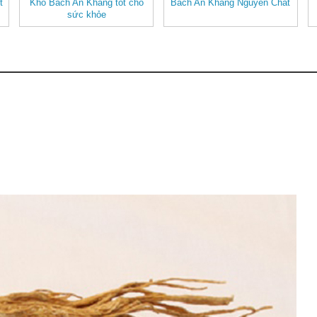
t
Khô Bách An Khang tốt cho
Bách An Khang Nguyên Chất
sức khỏe