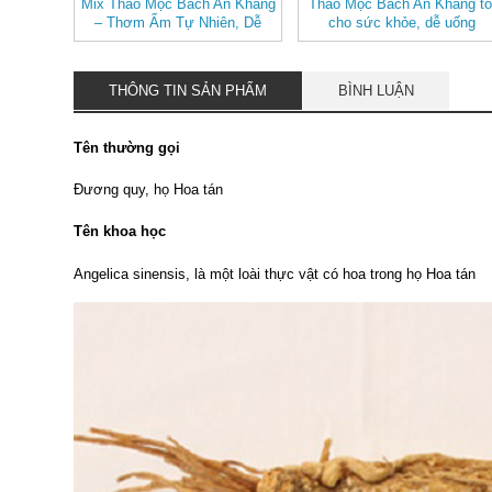
Mix Thảo Mộc Bách An Khang
Thảo Mộc Bách An Khang tố
– Thơm Ấm Tự Nhiên, Dễ
cho sức khỏe, dễ uống
Uống
THÔNG TIN SẢN PHẨM
BÌNH LUẬN
Tên thường gọi
Đương quy, họ Hoa tán
Tên khoa học
Angelica sinensis, là một loài thực vật có hoa trong họ Hoa tán