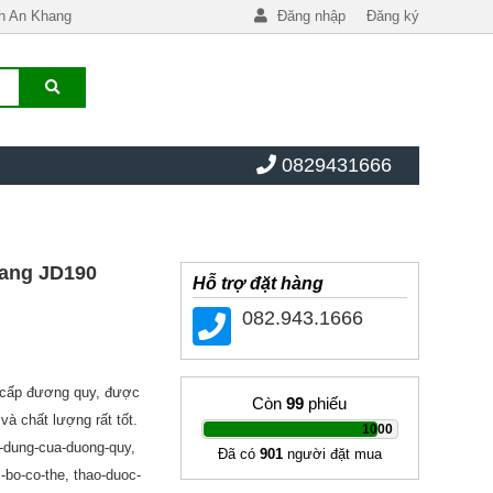
h An Khang
Đăng nhập
Đăng ký
0829431666
ang JD190
Hỗ trợ đặt hàng
082.943.1666
 cấp đương quy, được
Còn
99
phiếu
và chất lượng rất tốt.
|
1000
c-dung-cua-duong-quy,
Đã có
901
người đặt mua
-bo-co-the, thao-duoc-