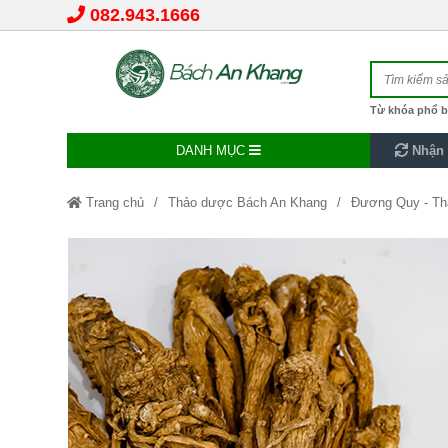
082.943.1666
Từ khóa phổ b
DANH MỤC
Nhận 
Trang chủ
Thảo dược Bách An Khang
Đương Quy - Th