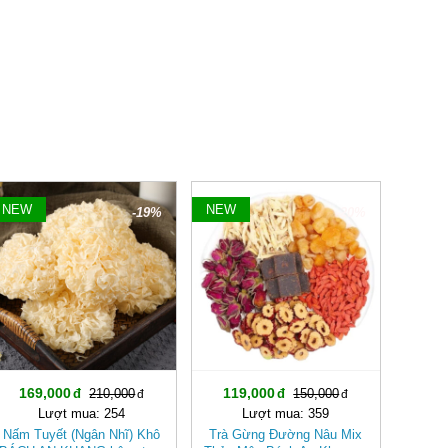
NEW
NEW
-19%
-20%
169,000
119,000
210,000
150,000
Lượt mua: 254
Lượt mua: 359
Nấm Tuyết (Ngân Nhĩ) Khô
Trà Gừng Đường Nâu Mix