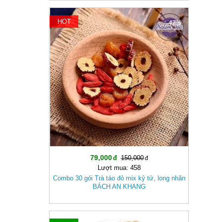
HOT
-47%
79,000
150,000
Lượt mua: 458
Combo 30 gói Trà táo đỏ mix kỷ tử, long nhãn
BÁCH AN KHANG