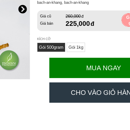
bach-an-khang, bach-an-khang
260,000
Giá cũ
G
225,000
Giá bán
KÍCH CỠ
Gói 500gram
Gói 1kg
MUA NGAY
CHO VÀO GIỎ HÀ