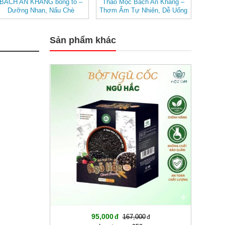
BÁCH AN KHANG bông to –
Thảo Mộc Bách An Khang –
Dưỡng Nhan, Nấu Chè
Thơm Ấm Tự Nhiên, Dễ Uống
Sản phẩm khác
-43%
95,000
167,000