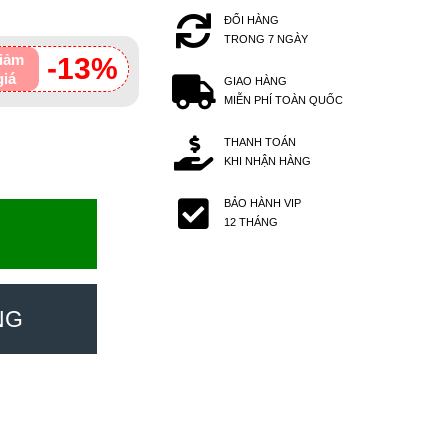
ĐỔI HÀNG
TRONG 7 NGÀY
iảm
-13%
giá
GIAO HÀNG
MIỄN PHÍ TOÀN QUỐC
THANH TOÁN
KHI NHẬN HÀNG
BẢO HÀNH VIP
12 THÁNG
NG