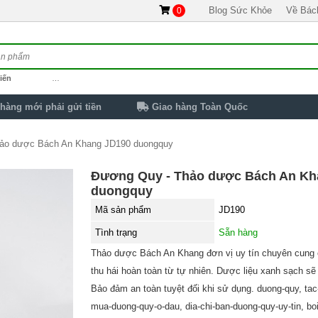
Blog Sức Khỏe
Về Bác
0
iến
…
hàng mới phải gửi tiền
Giao hàng Toàn Quốc
ảo dược Bách An Khang JD190 duongquy
Đương Quy - Thảo dược Bách An Kh
duongquy
Mã sản phẩm
JD190
Tình trạng
Sẵn hàng
Thảo dược Bách An Khang đơn vị uy tín chuyên cung
thu hái hoàn toàn từ tự nhiên. Dược liệu xanh sạch sẽ 
Bảo đảm an toàn tuyệt đối khi sử dụng. duong-quy, ta
mua-duong-quy-o-dau, dia-chi-ban-duong-quy-uy-tin, boi