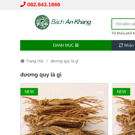
082.943.1666
Từ khóa phổ b
DANH MỤC
Nhận 
Trang chủ
đương quy là gì
đương quy là gì
NEW
NEW
-13%