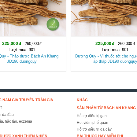
225,000
225,000
260,000
260,000
Lượt mua: 901
Lượt mua: 901
uy - Thảo dược Bách An Khang
Đương Quy - Vị thuốc tốt cho ngườ
JD190 duongquy
áp thấp JD190 duongqu
 NAM GIA TRUYỀN TRẦN GIA
KHÁC
ĩ
SẢN PHẨM TỪ BÁCH AN KHANG
m da đầu
Hỗ trợ điều trị gan
đỉa, hắc lào, eczema
Ho, viêm phế quản
Hỗ trợ điều trị dạ dày
DƯỢC XANH THIÊN NHIÊN
BÀI THUỐC HAY MIỄN PHÍ