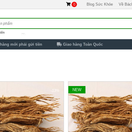
Blog Sức Khỏe
Về Bác
0
iến
…
hàng mới phải gửi tiền
Giao hàng Toàn Quốc
NEW
-13%