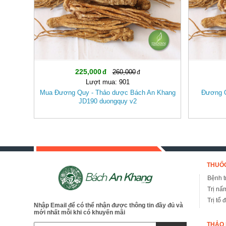
225,000
260,000
Lượt mua: 901
Mua Đương Quy - Thảo dược Bách An Khang
Đương Q
JD190 duongquy v2
THUỐC
Bệnh tr
Trị nấ
Trị tổ 
Nhập Email để có thể nhận được thông tin đầy đủ và
mới nhất mỗi khi có khuyến mãi
THẢO 