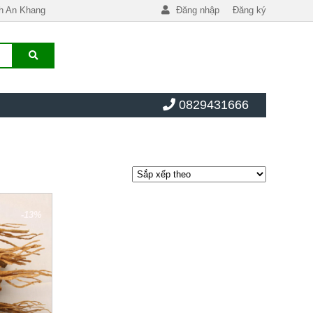
h An Khang
Đăng nhập
Đăng ký
0829431666
-13%