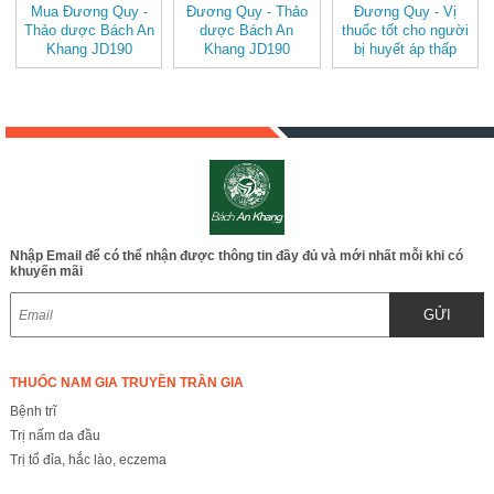
Mua Đương Quy -
Đương Quy - Thảo
Đương Quy - Vị
Thảo dược Bách An
dược Bách An
thuốc tốt cho người
Khang JD190
Khang JD190
bị huyết áp thấp
duongquy v2
duongquy
JD190 duongquy
Nhập Email để có thể nhận được thông tin đầy đủ và mới nhất mỗi khi có
khuyến mãi
GỬI
THUỐC NAM GIA TRUYỀN TRẦN GIA
Bệnh trĩ
Trị nấm da đầu
Trị tổ đỉa, hắc lào, eczema