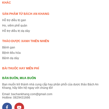
KHÁC
SẢN PHẨM TỪ BÁCH AN KHANG
Hỗ trợ điều trị gan
Ho, viêm phế quản
Hỗ trợ điều trị dạ dày
THẢO DƯỢC XANH THIÊN NHIÊN
Bệnh gan
Bệnh tiêu hóa
Bệnh dạ dày
BÀI THUỐC HAY MIỄN PHÍ
BÁN BUÔN, MUA BUÔN
Bạn muốn trở thành nhà cung cấp hay phân phối của dược thảo Bách An
Khang, hãy liên hệ ngay với chúng tôi!
Email:
bachankhang.com@gmail.com
Hotline:
0829431666