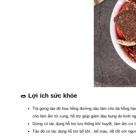
🥗
Lợi ích sức khỏe
Trà gừng táo đỏ hoa hồng đường nâu làm cho da hồng hào, 
cho làm ấm tử cung, hỗ trợ giúp giảm đau bụng do kinh ng
Gừng có tác dụng hỗ trợ lưu thông khí huyết, làm ấm cơ t
Táo đỏ có tác dụng hỗ trợ bổ khí , bổ máu, rất tốt với ngư