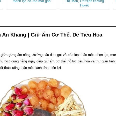
h
thanh lọc cơ thể mát gan
Trợ Máu, Ổn Định Đường
Huyết
 An Khang | Giữ Ấm Cơ Thể, Dễ Tiêu Hóa
a giữa gừng ấm nồng, đường nâu dịu ngọt và các loại thảo mộc chọn lọc, m
 hợp dùng hằng ngày giúp giữ ấm cơ thể, hỗ trợ tiêu hóa và thư giãn tinh t
 thức uống thảo mộc lành tính, tiện lợi.