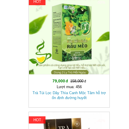
HOT
-50%
79,000
158,000
Lượt mua: 456
Trà Túi Lọc Dây Thìa Canh Mộc Tâm hỗ trợ
ổn định đường huyết
HOT
-41%