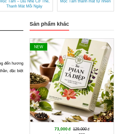
Mộc Tâm – Dịu Nhẹ Cơ Thể,
Mộc Tâm thanh mát tự nhiên
Thanh Mát Mỗi Ngày
Sản phẩm khác
NEW
-43%
ang đến hương
hần, đặc biệt
73,000
129,000