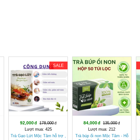
SALE
-48%
-37%
92,000
84,000
178,000
135,000
Lượt mua: 425
Lượt mua: 212
Trà Gạo Lứt Mộc Tâm hỗ trợ ,
Trà búp ổi non Mộc Tâm - Hỗ