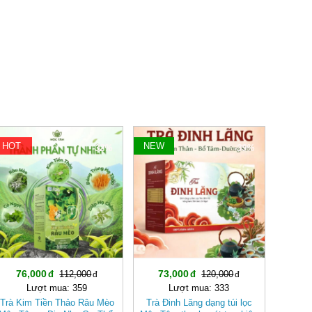
HOT
NEW
-32%
-39%
76,000
73,000
112,000
120,000
Lượt mua: 359
Lượt mua: 333
Trà Kim Tiền Thảo Râu Mèo
Trà Đinh Lăng dạng túi lọc