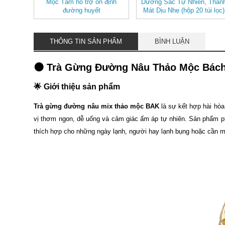
Mộc Tâm hỗ trợ ổn định
Dưỡng Sắc Tự Nhiên, Than
đường huyết
Mát Dịu Nhẹ (hộp 20 túi lọc)
THÔNG TIN SẢN PHẨM
BÌNH LUẬN
🟠 Trà Gừng Đường Nâu Thảo Mộc Bách
🌟
Giới thiệu sản phẩm
Trà gừng đường nâu mix thảo mộc BAK
là sự kết hợp hài hò
vị thơm ngon, dễ uống và cảm giác ấm áp tự nhiên. Sản phẩm phù
thích hợp cho những ngày lạnh, người hay lạnh bụng hoặc cần một