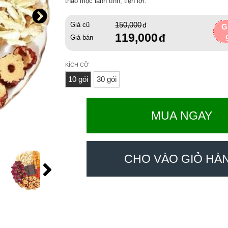
thảo mộc lành tính, tiện lợi.
150,000
Giá cũ
G
119,000
Giá bán
KÍCH CỠ
10 gói
30 gói
MUA NGAY
CHO VÀO GIỎ HÀ