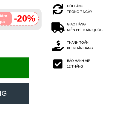
ĐỔI HÀNG
TRONG 7 NGÀY
iảm
-20%
giá
GIAO HÀNG
MIỄN PHÍ TOÀN QUỐC
THANH TOÁN
KHI NHẬN HÀNG
BẢO HÀNH VIP
12 THÁNG
NG