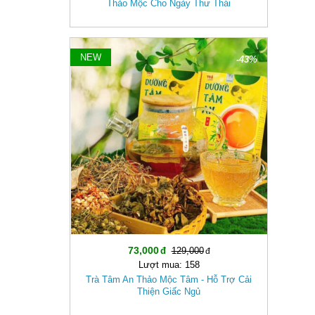
Thảo Mộc Cho Ngày Thư Thái
NEW
-43%
73,000
129,000
Lượt mua: 158
Trà Tâm An Thảo Mộc Tâm - Hỗ Trợ Cải
Thiện Giấc Ngủ