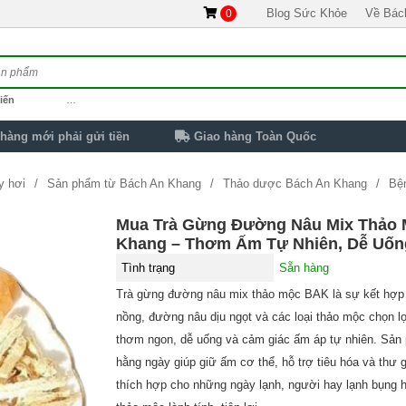
Blog Sức Khỏe
Về Bác
0
iến
…
hàng mới phải gửi tiền
Giao hàng Toàn Quốc
y hơi
Sản phẩm từ Bách An Khang
Thảo dược Bách An Khang
Bệ
 gian - mát gan
Giảm cân - làm đẹp
Hỗ trợ điều trị dạ dày
Hỗ trợ đi
Mua Trà Gừng Đường Nâu Mix Thảo 
Khang – Thơm Ấm Tự Nhiên, Dễ Uốn
âu Mix Thảo Mộc Bách An Khang – Thơm Ấm Tự Nhiên, Dễ Uống
Tình trạng
Sẵn hàng
Trà gừng đường nâu mix thảo mộc BAK là sự kết hợp
nồng, đường nâu dịu ngọt và các loại thảo mộc chọn 
thơm ngon, dễ uống và cảm giác ấm áp tự nhiên. Sản
hằng ngày giúp giữ ấm cơ thể, hỗ trợ tiêu hóa và thư gi
thích hợp cho những ngày lạnh, người hay lạnh bụng 