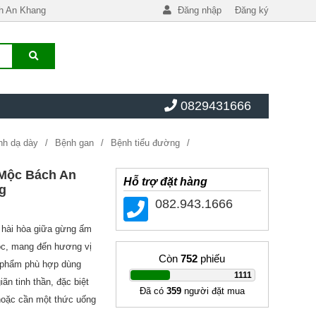
h An Khang
Đăng nhập
Đăng ký
0829431666
nh dạ dày
Bệnh gan
Bệnh tiểu đường
ều trị gan
Huyết áp tim mạch
Huyết áp, béo phì
Mộc Bách An
Hỗ trợ đặt hàng
g
082.943.1666
 hài hòa giữa gừng ấm
lọc, mang đến hương vị
Còn
752
phiếu
 phẩm phù hợp dùng
|
1111
ãn tinh thần, đặc biệt
Đã có
359
người đặt mua
hoặc cần một thức uống