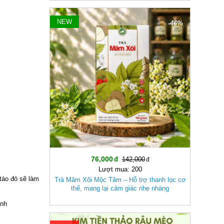
NEW
-46%
76,000
142,000
Lượt mua: 200
táo đỏ sẽ làm
Trà Mâm Xôi Mộc Tâm – Hỗ trợ thanh lọc cơ
thể, mang lại cảm giác nhẹ nhàng
ạnh