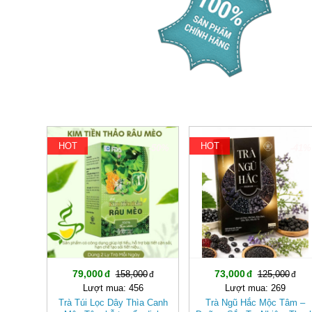
HOT
HOT
-50%
-41%
79,000
73,000
158,000
125,000
Lượt mua: 456
Lượt mua: 269
Trà Túi Lọc Dây Thìa Canh
Trà Ngũ Hắc Mộc Tâm –