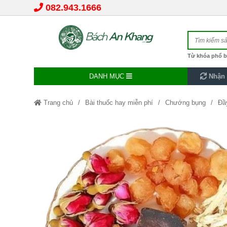
082.943.1666
Từ khóa phổ b
DANH MỤC
Nhận 
Trang chủ
Bài thuốc hay miễn phí
Chướng bụng
Đầ
Bệnh tiêu hóa
Bồi bổ cơ thể
Dạ dày - tiêu hóa
Giải độc
Khác
Mất ngủ, stress
Mật ong
Mua Trà Gừng Đường N