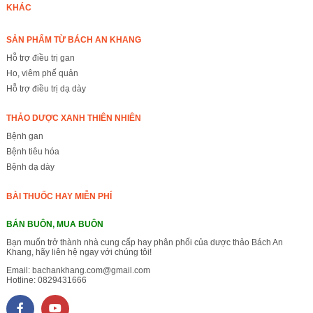
KHÁC
SẢN PHẨM TỪ BÁCH AN KHANG
Hỗ trợ điều trị gan
Ho, viêm phế quản
Hỗ trợ điều trị dạ dày
THẢO DƯỢC XANH THIÊN NHIÊN
Bệnh gan
Bệnh tiêu hóa
Bệnh dạ dày
BÀI THUỐC HAY MIỄN PHÍ
BÁN BUÔN, MUA BUÔN
Bạn muốn trở thành nhà cung cấp hay phân phối của dược thảo Bách An
Khang, hãy liên hệ ngay với chúng tôi!
Email:
bachankhang.com@gmail.com
Hotline:
0829431666