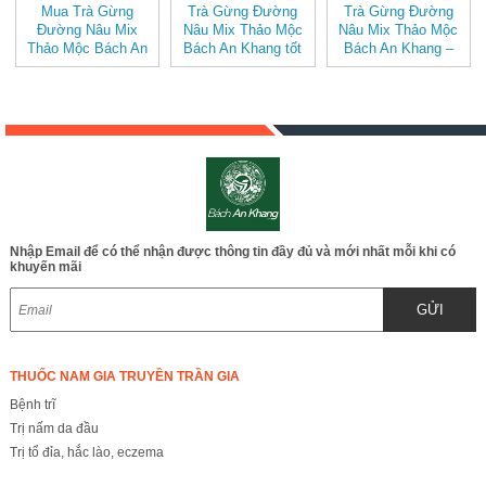
Mua Trà Gừng
Trà Gừng Đường
Trà Gừng Đường
Đường Nâu Mix
Nâu Mix Thảo Mộc
Nâu Mix Thảo Mộc
Thảo Mộc Bách An
Bách An Khang tốt
Bách An Khang –
Khang – Thơm Ấm
cho sức khỏe, dễ
Thơm Ấm Tự Nhiên,
Tự Nhiên, Dễ Uống
uống
Dễ Uống
Nhập Email để có thể nhận được thông tin đầy đủ và mới nhất mỗi khi có
khuyến mãi
GỬI
THUỐC NAM GIA TRUYỀN TRẦN GIA
Bệnh trĩ
Trị nấm da đầu
Trị tổ đỉa, hắc lào, eczema