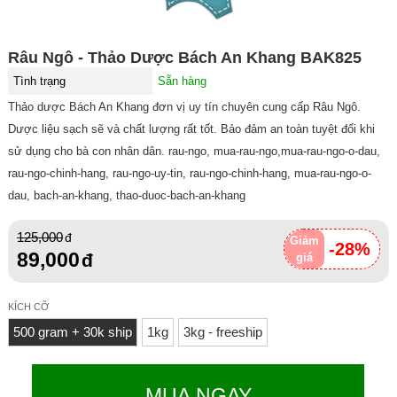
Râu Ngô - Thảo Dược Bách An Khang BAK825
Tình trạng
Sẵn hàng
Thảo dược Bách An Khang đơn vị uy tín chuyên cung cấp Râu Ngô.
Dược liệu sạch sẽ và chất lượng rất tốt. Bảo đảm an toàn tuyệt đối khi
sử dụng cho bà con nhân dân. rau-ngo, mua-rau-ngo,mua-rau-ngo-o-dau,
rau-ngo-chinh-hang, rau-ngo-uy-tin, rau-ngo-chinh-hang, mua-rau-ngo-o-
dau, bach-an-khang, thao-duoc-bach-an-khang
125,000
Giảm
-28%
89,000
giá
KÍCH CỠ
500 gram + 30k ship
1kg
3kg - freeship
MUA NGAY