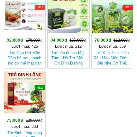
-48%
-37%
-32%
SALE
HOT
92,000
84,000
76,000
178,000
135,000
112,000
Lượt mua: 425
Lượt mua: 212
Lượt mua: 359
Trà Gạo Lứt Mộc
Trà búp ổi non Mộc
Trà Kim Tiền Thảo
Tâm hỗ trợ , thanh
Tâm - Hỗ Trợ Máu,
Râu Mèo Mộc Tâm –
lọc cơ thể mát gan
Ổn Định Đường
Dịu Nhẹ Cơ Thể,
Huyết
Thanh Mát Mỗi Ngày
-39%
NEW
73,000
120,000
Lượt mua: 333
Trà Đinh Lăng dạng