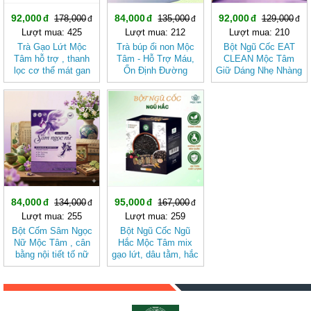
92,000
84,000
92,000
178,000
135,000
129,000
Lượt mua: 425
Lượt mua: 212
Lượt mua: 210
Trà Gạo Lứt Mộc
Trà búp ổi non Mộc
Bột Ngũ Cốc EAT
Tâm hỗ trợ , thanh
Tâm - Hỗ Trợ Máu,
CLEAN Mộc Tâm
lọc cơ thể mát gan
Ổn Định Đường
Giữ Dáng Nhẹ Nhàng
Huyết
Theo Cách Tự Nhiên
-37%
-43%
84,000
95,000
134,000
167,000
Lượt mua: 255
Lượt mua: 259
Bột Cốm Sâm Ngọc
Bột Ngũ Cốc Ngũ
Nữ Mộc Tâm , cân
Hắc Mộc Tâm mix
bằng nội tiết tố nữ
gạo lứt, dâu tằm, hắc
kỷ tử, mè đen, đậu
đen