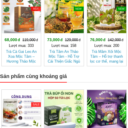
-42%
-43%
-46%
HOT
NEW
NEW
68,000
73,000
76,000
119,000
129,000
142,000
Lượt mua: 333
Lượt mua: 158
Lượt mua: 200
Trà Cà Gai Leo An
Trà Tâm An Thảo
Trà Mâm Xôi Mộc
Xoa Mộc Tâm –
Mộc Tâm - Hỗ Trợ
Tâm – Hỗ trợ thanh
Hương Thảo Mộc
Cải Thiện Giấc Ngủ
lọc cơ thể, mang lại
Cho Ngày Thư Thái
cảm giác nhẹ nhàng
Sản phẩm cùng khoảng giá
-48%
-37%
-28%
SALE