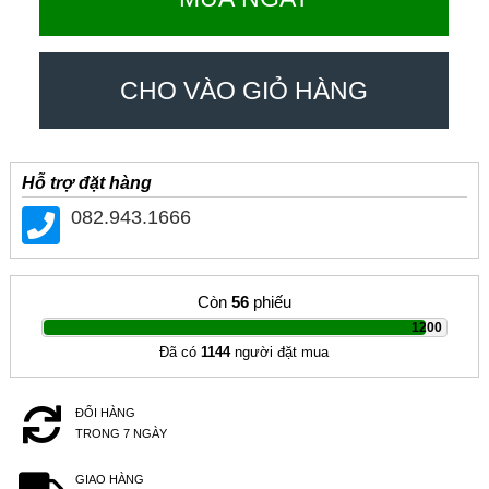
CHO VÀO GIỎ HÀNG
Hỗ trợ đặt hàng
082.943.1666
Còn
56
phiếu
|
1200
Đã có
1144
người đặt mua
ĐỔI HÀNG
TRONG 7 NGÀY
GIAO HÀNG