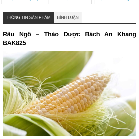
Dịu Nhẹ (hộp 20 túi
lọc)
THÔNG TIN SẢN PHẨM
BÌNH LUẬN
Râu Ngô – Thảo Dược Bách An Khang
BAK825