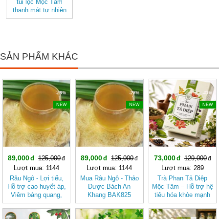
túi lọc Mộc Tâm
thanh mát tự nhiên
SẢN PHẨM KHÁC
-28%
-28%
-43%
NEW
NEW
NEW
89,000
89,000
73,000
125,000
125,000
129,000
Lượt mua: 1144
Lượt mua: 1144
Lượt mua: 289
Râu Ngô - Lợi tiểu,
Mua Râu Ngô - Thảo
Trà Phan Tả Diệp
Hỗ trợ cao huyết áp,
Dược Bách An
Mộc Tâm – Hỗ trợ hệ
Viêm bàng quang,
Khang BAK825
tiêu hóa khỏe mạnh
Sỏi thận BAK825