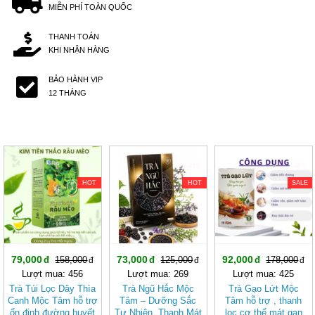
MIỄN PHÍ TOÀN QUỐC
THANH TOÁN
KHI NHẬN HÀNG
BẢO HÀNH VIP
12 THÁNG
-50%
-41%
-48%
HOT
HOT
SALE
79,000
73,000
92,000
158,000
125,000
178,000
Lượt mua: 456
Lượt mua: 269
Lượt mua: 425
Trà Túi Lọc Dây Thìa
Trà Ngũ Hắc Mộc
Trà Gạo Lứt Mộc
Canh Mộc Tâm hỗ trợ
Tâm – Dưỡng Sắc
Tâm hỗ trợ , thanh
ổn định đường huyết
Tự Nhiên, Thanh Mát
lọc cơ thể mát gan