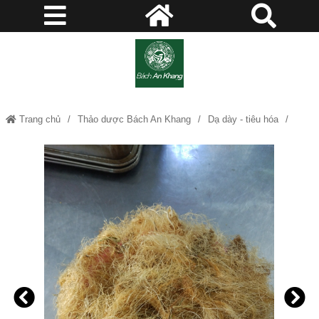
Trang chủ
Thảo dược Bách An Khang
Dạ dày - tiêu hóa
Giải độc gian - mát gan
Sỏi thận - tiết liệu
Thanh nhiệt giải độc
Xương khớp - đau nhức
Râu Ngô - Thảo Dược Bách An Khang BAK825