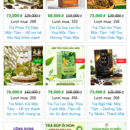
73,000
68,000
73,000
129,000
119,000
129,000
Lượt mua: 289
Lượt mua: 333
Lượt mua: 158
Trà Phan Tả Diệp
Trà Cà Gai Leo An
Trà Tâm An Thảo
Mộc Tâm – Hỗ trợ hệ
Xoa Mộc Tâm –
Mộc Tâm - Hỗ Trợ
tiêu hóa khỏe mạnh
Hương Thảo Mộc
Cải Thiện Giấc Ngủ
Cho Ngày Thư Thái
-46%
-50%
-41%
NEW
HOT
HOT
76,000
79,000
73,000
142,000
158,000
125,000
Lượt mua: 200
Lượt mua: 456
Lượt mua: 269
Trà Mâm Xôi Mộc
Trà Túi Lọc Dây Thìa
Trà Ngũ Hắc Mộc
Tâm – Hỗ trợ thanh
Canh Mộc Tâm hỗ
Tâm – Dưỡng Sắc
lọc cơ thể, mang lại
trợ ổn định đường
Tự Nhiên, Thanh Mát
cảm giác nhẹ nhàng
huyết
Dịu Nhẹ (hộp 20 túi
lọc)