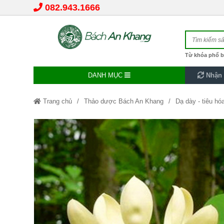
082.943.1666
Từ khóa phổ b
DANH MỤC
Nhận 
Trang chủ
Thảo dược Bách An Khang
Dạ dày - tiêu hó