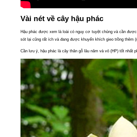
Vài nét về cây hậu phác
Hậu phác được xem là loài có nguy cơ tuyệt chủng và cần được 
sót lại cũng rất ích và đang được khuyến khích gieo trồng thêm 
Cần lưu ý, hậu phác là cây thân gỗ lâu năm và vỏ (HP) tốt nhất p