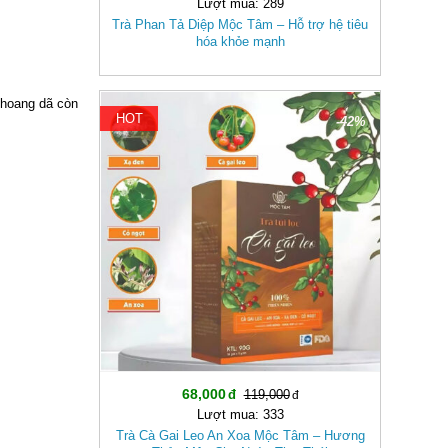
Lượt mua: 289
Trà Phan Tả Diệp Mộc Tâm – Hỗ trợ hệ tiêu
hóa khỏe mạnh
 hoang dã còn
HOT
-42%
68,000
119,000
Lượt mua: 333
Trà Cà Gai Leo An Xoa Mộc Tâm – Hương