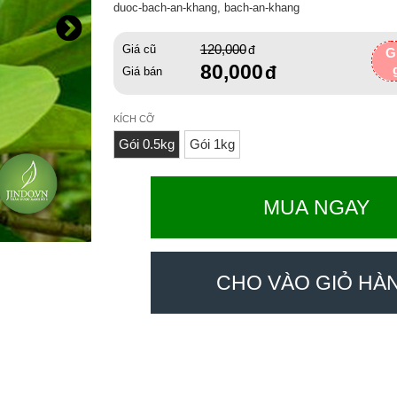
duoc-bach-an-khang, bach-an-khang
120,000
Giá cũ
G
80,000
Giá bán
KÍCH CỠ
Gói 0.5kg
Gói 1kg
MUA NGAY
CHO VÀO GIỎ HÀ