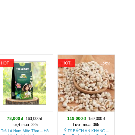
HOT
HOT
-52%
-25%
78,000
119,000
163,000
159,000
Lượt mua: 325
Lượt mua: 365
Trà Lá Nam Mộc Tâm – Hỗ
Ý Dĩ BÁCH AN KHANG –