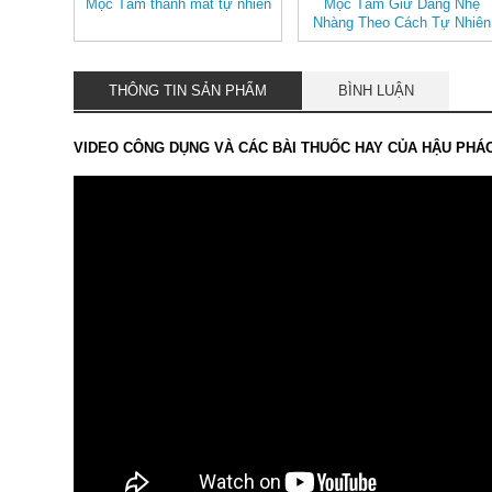
Mộc Tâm thanh mát tự nhiên
Mộc Tâm Giữ Dáng Nhẹ
Nhàng Theo Cách Tự Nhiên
THÔNG TIN SẢN PHẨM
BÌNH LUẬN
VIDEO CÔNG DỤNG VÀ CÁC BÀI THUỐC HAY CỦA HẬU PHÁ