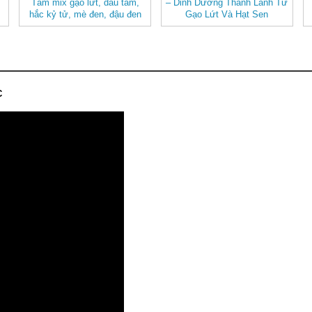
Tâm mix gạo lứt, dâu tằm,
– Dinh Dưỡng Thanh Lành Từ
hắc kỷ tử, mè đen, đậu đen
Gạo Lứt Và Hạt Sen
C