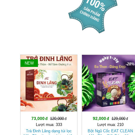
NEW
-39%
-28%
73,000
92,000
120,000
129,000
Lượt mua: 333
Lượt mua: 210
Trà Đinh Lăng dạng túi lọc
Bột Ngũ Cốc EAT CLEAN