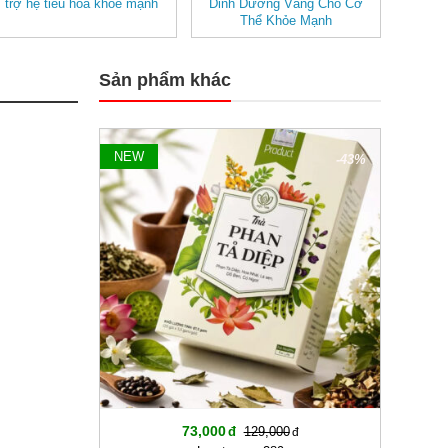
trợ hệ tiêu hóa khỏe mạnh
Dinh Dưỡng Vàng Cho Cơ
Thể Khỏe Mạnh
Sản phẩm khác
NEW
-43%
73,000
129,000