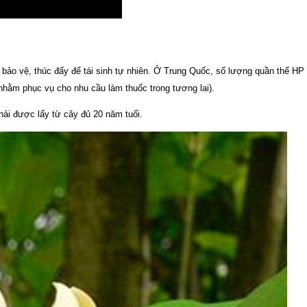
bảo vệ, thúc đẩy để tái sinh tự nhiên. Ở Trung Quốc, số lượng quần thể HP
(nhằm phục vụ cho nhu cầu làm thuốc trong tương lai).
hải được lấy từ cây đủ 20 năm tuổi.