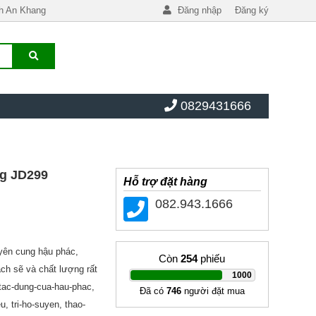
h An Khang
Đăng nhập
Đăng ký
0829431666
ng JD299
Hỗ trợ đặt hàng
082.943.1666
yên cung hậu phác,
Còn
254
phiếu
ch sẽ và chất lượng rất
|
1000
 tac-dung-cua-hau-phac,
Đã có
746
người đặt mua
u, tri-ho-suyen, thao-