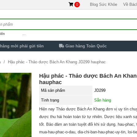
Blog Sức Khỏe
Về Bác
0
iến
…
hàng mới phải gửi tiền
Giao hàng Toàn Quốc
a
Hậu phác - Thảo dược Bách An Khang JD299 hauphac
Hậu phác - Thảo dược Bách An Kha
hauphac
Mã sản phẩm
JD299
Tình trạng
Sẵn hàng
Hiện nay Thảo dược Bách An Khang đơn vị uy tín chu
được thu hái hoàn toàn từ tự nhiên. Dược liệu xanh sạ
tốt. Bảo đảm an toàn tuyệt đối khi sử dụng. hau-phac,
mua-hau-phac-o-dau, dia-chi-ban-hau-phac-uy-tin, loi-tie