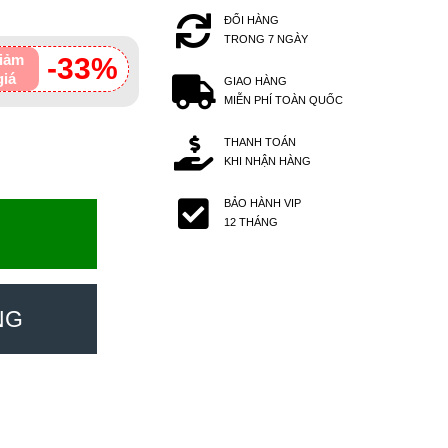
ĐỔI HÀNG
TRONG 7 NGÀY
iảm
-33%
giá
GIAO HÀNG
MIỄN PHÍ TOÀN QUỐC
THANH TOÁN
KHI NHẬN HÀNG
BẢO HÀNH VIP
12 THÁNG
NG