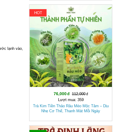
HOT
-32%
ước lạnh vào,
76,000
112,000
Lượt mua: 359
Trà Kim Tiền Thảo Râu Mèo Mộc Tâm – Dịu
Nhẹ Cơ Thể, Thanh Mát Mỗi Ngày