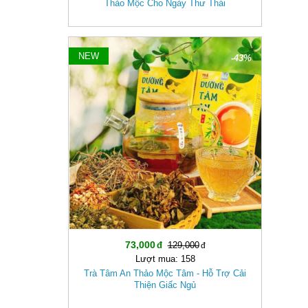
Thảo Mộc Cho Ngày Thư Thái
NEW
-43%
73,000
129,000
Lượt mua: 158
Trà Tâm An Thảo Mộc Tâm - Hỗ Trợ Cải
Thiện Giấc Ngủ