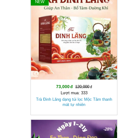
NEW
-39%
73,000
120,000
Lượt mua: 333
Trà Đinh Lăng dạng túi lọc Mộc Tâm thanh
mát tự nhiên
-28%