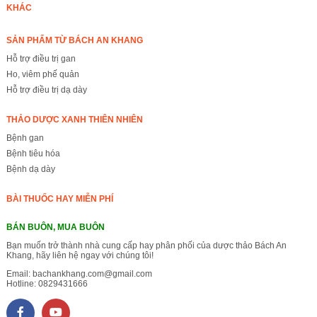
KHÁC
SẢN PHẨM TỪ BÁCH AN KHANG
Hỗ trợ điều trị gan
Ho, viêm phế quản
Hỗ trợ điều trị dạ dày
THẢO DƯỢC XANH THIÊN NHIÊN
Bệnh gan
Bệnh tiêu hóa
Bệnh dạ dày
BÀI THUỐC HAY MIỄN PHÍ
BÁN BUÔN, MUA BUÔN
Bạn muốn trở thành nhà cung cấp hay phân phối của dược thảo Bách An
Khang, hãy liên hệ ngay với chúng tôi!
Email:
bachankhang.com@gmail.com
Hotline:
0829431666