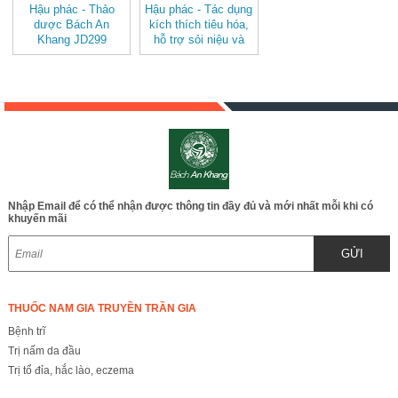
Hậu phác - Thảo
Hậu phác - Tác dụng
dược Bách An
kích thích tiêu hóa,
Khang JD299
hỗ trợ sỏi niệu và
hauphac
viêm gan mạn tính
JD299 hauphac
Nhập Email để có thể nhận được thông tin đầy đủ và mới nhất mỗi khi có
khuyến mãi
GỬI
THUỐC NAM GIA TRUYỀN TRẦN GIA
Bệnh trĩ
Trị nấm da đầu
Trị tổ đỉa, hắc lào, eczema