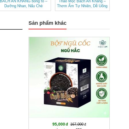
BÁCH AN KHANG bông to –
Thảo Mộc Bách An Khang –
Dưỡng Nhan, Nấu Chè
Thơm Ấm Tự Nhiên, Dễ Uống
Sản phẩm khác
-43%
95,000
167,000