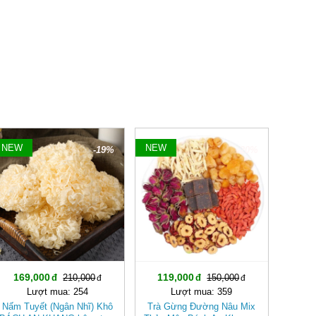
NEW
NEW
-19%
-20%
169,000
119,000
210,000
150,000
Lượt mua: 254
Lượt mua: 359
Nấm Tuyết (Ngân Nhĩ) Khô
Trà Gừng Đường Nâu Mix