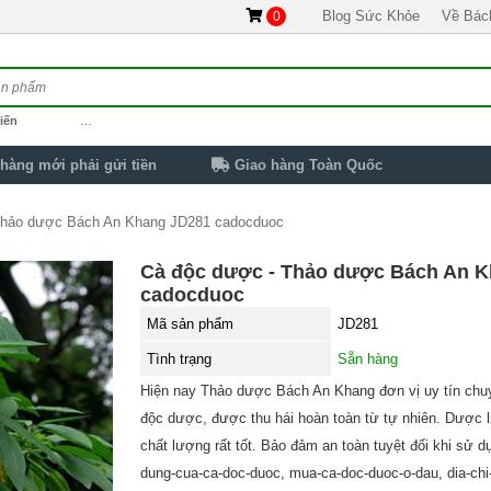
Blog Sức Khỏe
Về Bác
0
iến
…
hàng mới phải gửi tiền
Giao hàng Toàn Quốc
Thảo dược Bách An Khang JD281 cadocduoc
Cà độc dược - Thảo dược Bách An 
cadocduoc
Mã sản phẩm
JD281
Tình trạng
Sẵn hàng
Hiện nay Thảo dược Bách An Khang đơn vị uy tín chu
độc dược, được thu hái hoàn toàn từ tự nhiên. Dược l
chất lượng rất tốt. Bảo đảm an toàn tuyệt đối khi sử d
dung-cua-ca-doc-duoc, mua-ca-doc-duoc-o-dau, dia-chi-