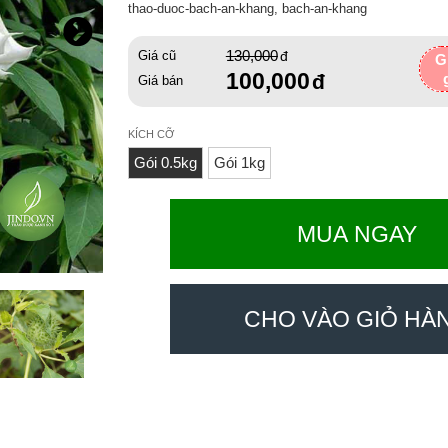
thao-duoc-bach-an-khang, bach-an-khang
130,000
Giá cũ
G
100,000
Giá bán
KÍCH CỠ
Gói 0.5kg
Gói 1kg
MUA NGAY
CHO VÀO GIỎ HÀ