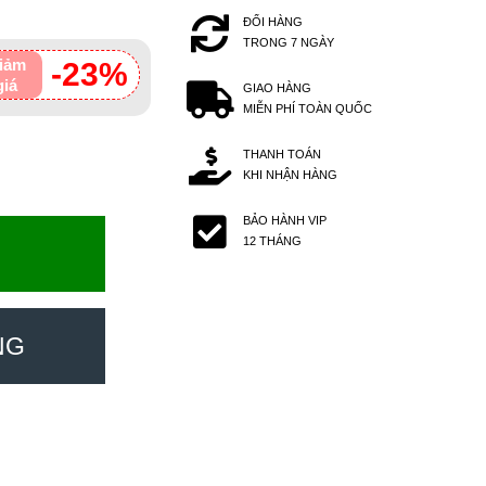
ĐỔI HÀNG
TRONG 7 NGÀY
iảm
-23%
giá
GIAO HÀNG
MIỄN PHÍ TOÀN QUỐC
THANH TOÁN
KHI NHẬN HÀNG
BẢO HÀNH VIP
12 THÁNG
NG