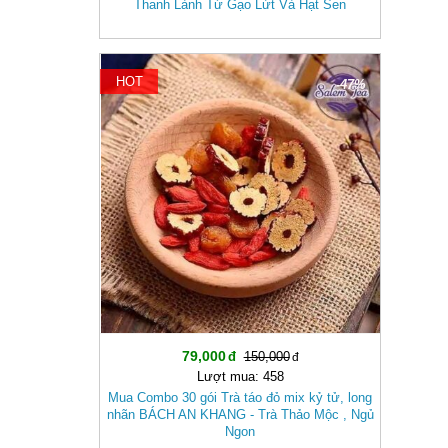
Thanh Lành Từ Gạo Lứt Và Hạt Sen
HOT
-47%
79,000
150,000
Lượt mua: 458
Mua Combo 30 gói Trà táo đỏ mix kỷ tử, long
nhãn BÁCH AN KHANG - Trà Thảo Mộc , Ngủ
Ngon