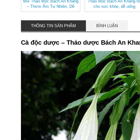
Mix Thảo Mộc Bách An Khang
Thảo Mộc Bách An Khang tố
– Thơm Ấm Tự Nhiên, Dễ
cho sức khỏe, dễ uống
Uống
THÔNG TIN SẢN PHẨM
BÌNH LUẬN
Cà độc dược – Thảo dược Bách An Kha