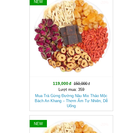
NEW
-20%
119,000
150,000
Lượt mua: 359
Mua Trà Gừng Đường Nâu Mix Thảo Mộc
Bách An Khang – Thơm Ấm Tự Nhiên, Dễ
Uống
NEW
-20%