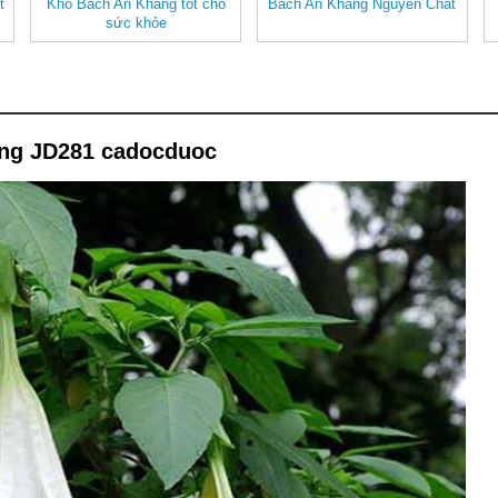
t
Khô Bách An Khang tốt cho
Bách An Khang Nguyên Chất
sức khỏe
ng JD281 cadocduoc