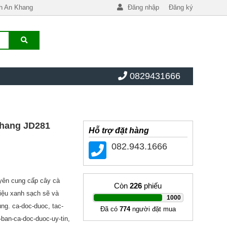
h An Khang
Đăng nhập
Đăng ký
0829431666
Khang JD281
Hỗ trợ đặt hàng
082.943.1666
yên cung cấp cây cà
Còn
226
phiếu
iệu xanh sạch sẽ và
|
1000
ụng. ca-doc-duoc, tac-
Đã có
774
người đặt mua
ban-ca-doc-duoc-uy-tin,