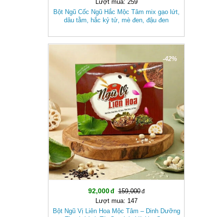
Lượt mua: 259
Bột Ngũ Cốc Ngũ Hắc Mộc Tâm mix gạo lứt,
dâu tằm, hắc kỷ tử, mè đen, đậu đen
-42%
92,000
159,000
Lượt mua: 147
Bột Ngũ Vị Liên Hoa Mộc Tâm – Dinh Dưỡng