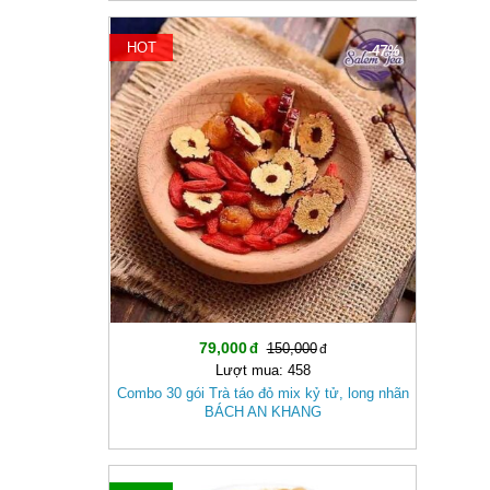
HOT
-47%
79,000
150,000
Lượt mua: 458
Combo 30 gói Trà táo đỏ mix kỷ tử, long nhãn
BÁCH AN KHANG