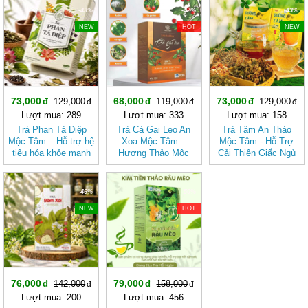
-43%
-42%
-43%
NEW
HOT
NEW
73,000
68,000
73,000
129,000
119,000
129,000
Lượt mua: 289
Lượt mua: 333
Lượt mua: 158
Trà Phan Tả Diệp
Trà Cà Gai Leo An
Trà Tâm An Thảo
Mộc Tâm – Hỗ trợ hệ
Xoa Mộc Tâm –
Mộc Tâm - Hỗ Trợ
tiêu hóa khỏe mạnh
Hương Thảo Mộc
Cải Thiện Giấc Ngủ
Cho Ngày Thư Thái
-46%
-50%
NEW
HOT
76,000
79,000
142,000
158,000
Lượt mua: 200
Lượt mua: 456