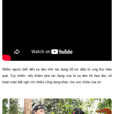
Nhiều người biết đến xạ đen nhờ tác dụng hỗ trợ điều trị ưng thư hiệu
quả. Tuy nhiên, nếu khám phá tác dụng của lá xạ đen thì bạn đọc sẽ
hoàn toàn bất ngờ với nhiều công dụng khác cho sức khỏe của nó.