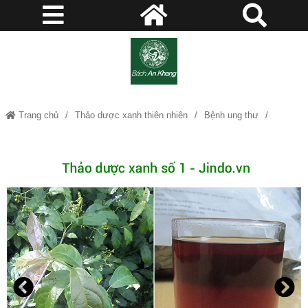
Trang chủ
Thảo dược xanh thiên nhiên
Bệnh ung thư
Xạ Đen Hòa Bình ổn định huyết áp, chống viêm kháng khuẩn, hỗ trợ ung
thư JD003 xaden