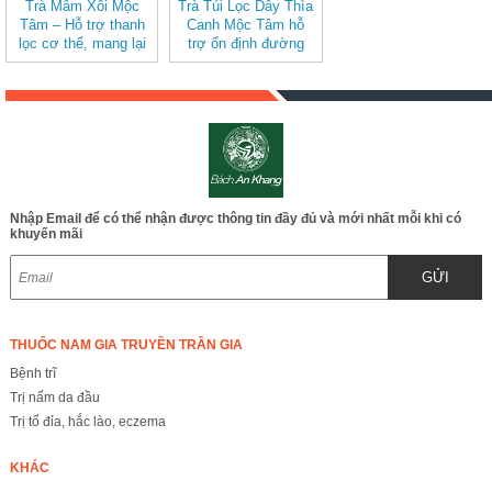
Trà Mâm Xôi Mộc
Trà Túi Lọc Dây Thìa
Tâm – Hỗ trợ thanh
Canh Mộc Tâm hỗ
lọc cơ thể, mang lại
trợ ổn định đường
cảm giác nhẹ nhàng
huyết
Nhập Email để có thể nhận được thông tin đầy đủ và mới nhất mỗi khi có
khuyến mãi
GỬI
THUỐC NAM GIA TRUYỀN TRẦN GIA
Bệnh trĩ
Trị nấm da đầu
Trị tổ đỉa, hắc lào, eczema
KHÁC