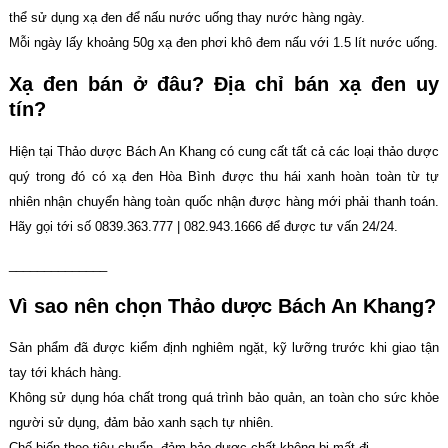
thể sử dụng xạ đen để nấu nước uống thay nước hàng ngày.
Mỗi ngày lấy khoảng 50g xạ đen phơi khô đem nấu với 1.5 lít nước uống.
Xạ đen bán ở đâu? Địa chỉ bán xạ đen uy
tín?
Hiện tại Thảo dược Bách An Khang có cung cất tất cả các loại thảo dược
quý trong đó có xạ đen Hòa Bình được thu hái xanh hoàn toàn từ tự
nhiên nhận chuyển hàng toàn quốc nhận được hàng mới phải thanh toán.
Hãy gọi tới số 0839.363.777 | 082.943.1666 để được tư vấn 24/24.
______________
Vì sao nên chọn Thảo dược Bách An Khang?
Sản phẩm đã được kiểm định nghiêm ngặt, kỹ lưỡng trước khi giao tận
tay tới khách hàng.
Không sử dụng hóa chất trong quá trình bảo quản, an toàn cho sức khỏe
người sử dụng, đảm bảo xanh sạch tự nhiên.
Chế biến theo tiêu chuẩn, đảm bảo dược chất không bị mất đi.