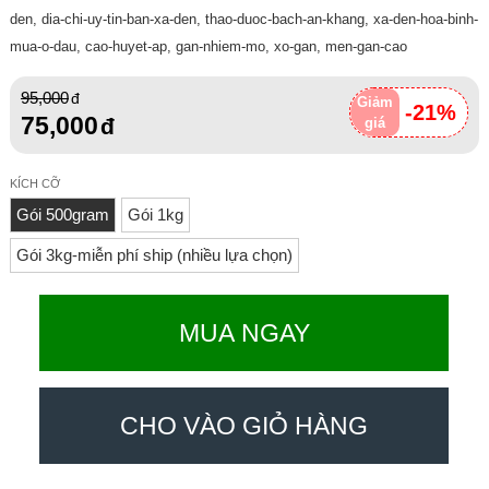
den, dia-chi-uy-tin-ban-xa-den, thao-duoc-bach-an-khang, xa-den-hoa-binh-
mua-o-dau, cao-huyet-ap, gan-nhiem-mo, xo-gan, men-gan-cao
95,000
Giảm
-21%
75,000
giá
KÍCH CỠ
Gói 500gram
Gói 1kg
Gói 3kg-miễn phí ship (nhiều lựa chọn)
MUA NGAY
CHO VÀO GIỎ HÀNG