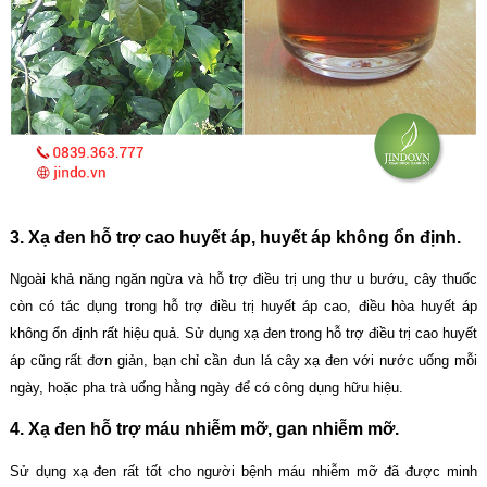
3. Xạ đen hỗ trợ cao huyết áp, huyết áp không ổn định.
Ngoài khả năng ngăn ngừa và hỗ trợ điều trị ung thư u bướu, cây thuốc
còn có tác dụng trong hỗ trợ điều trị huyết áp cao, điều hòa huyết áp
không ổn định rất hiệu quả. Sử dụng xạ đen trong hỗ trợ điều trị cao huyết
áp cũng rất đơn giản, bạn chỉ cần đun lá cây xạ đen với nước uống mỗi
ngày, hoặc pha trà uống hằng ngày để có công dụng hữu hiệu.
4. Xạ đen hỗ trợ máu nhiễm mỡ, gan nhiễm mỡ.
Sử dụng xạ đen rất tốt cho người bệnh máu nhiễm mỡ đã được minh