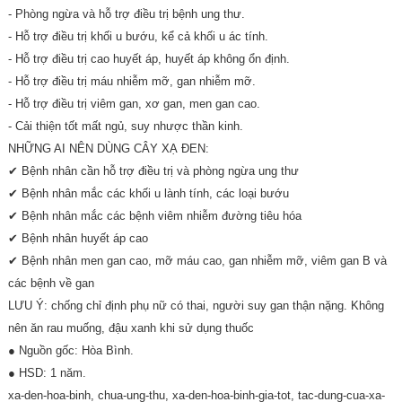
- Phòng ngừa và hỗ trợ điều trị bệnh ung thư.
- Hỗ trợ điều trị khối u bướu, kể cả khối u ác tính.
- Hỗ trợ điều trị cao huyết áp, huyết áp không ổn định.
- Hỗ trợ điều trị máu nhiễm mỡ, gan nhiễm mỡ.
- Hỗ trợ điều trị viêm gan, xơ gan, men gan cao.
- Cải thiện tốt mất ngủ, suy nhược thần kinh.
NHỮNG AI NÊN DÙNG CÂY XẠ ĐEN:
✔ Bệnh nhân cần hỗ trợ điều trị và phòng ngừa ung thư
✔ Bệnh nhân mắc các khối u lành tính, các loại bướu
✔ Bệnh nhân mắc các bệnh viêm nhiễm đường tiêu hóa
✔ Bệnh nhân huyết áp cao
✔ Bệnh nhân men gan cao, mỡ máu cao, gan nhiễm mỡ, viêm gan B và
các bệnh về gan
LƯU Ý: chống chỉ định phụ nữ có thai, người suy gan thận nặng. Không
nên ăn rau muống, đậu xanh khi sử dụng thuốc
● Nguồn gốc: Hòa Bình.
● HSD: 1 năm.
xa-den-hoa-binh, chua-ung-thu, xa-den-hoa-binh-gia-tot, tac-dung-cua-xa-