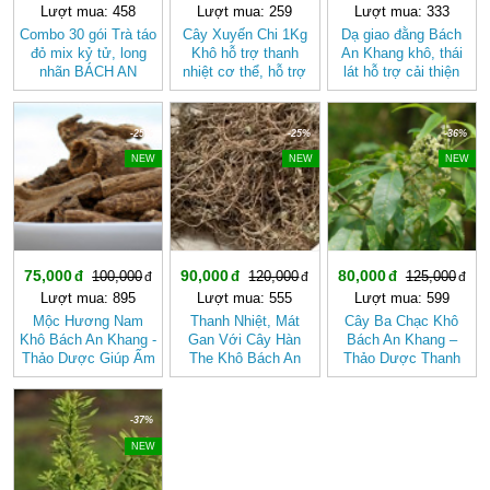
Lượt mua: 458
Lượt mua: 259
Lượt mua: 333
Combo 30 gói Trà táo
Cây Xuyến Chi 1Kg
Dạ giao đằng Bách
đỏ mix kỷ tử, long
Khô hỗ trợ thanh
An Khang khô, thái
nhãn BÁCH AN
nhiệt cơ thể, hỗ trợ
lát hỗ trợ cải thiện
KHANG - Trà Thảo
tiêu hóa BÁCH AN
giấc ngủ
Mộc , Ngủ Ngon
KHANG
-25%
-25%
-36%
NEW
NEW
NEW
75,000
90,000
80,000
100,000
120,000
125,000
Lượt mua: 895
Lượt mua: 555
Lượt mua: 599
Mộc Hương Nam
Thanh Nhiệt, Mát
Cây Ba Chạc Khô
Khô Bách An Khang -
Gan Với Cây Hàn
Bách An Khang –
Thảo Dược Giúp Ấm
The Khô Bách An
Thảo Dược Thanh
Bụng, Hành Khí,
Khang Chính Hãng
Nhiệt, Giải Độc Gan
Giảm Đầy Hơi
Hiệu Quả
-37%
NEW