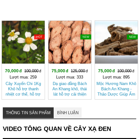
-30%
-40%
-25%
HOT
NEW
NEW
70,000
75,000
75,000
100,000
125,000
100,000
Lượt mua: 259
Lượt mua: 333
Lượt mua: 895
Cây Xuyến Chi 1Kg
Dạ giao đằng Bách
Mộc Hương Nam Khô
Khô hỗ trợ thanh
An Khang khô, thái
Bách An Khang -
nhiệt cơ thể, hỗ trợ
lát hỗ trợ cải thiện
Thảo Dược Giúp Ấm
tiêu hóa BÁCH AN
giấc ngủ
Bụng, Hành Khí,
KHANG
Giảm Đầy Hơi
THÔNG TIN SẢN PHẨM
BÌNH LUẬN
VIDEO TÔNG QUAN VỀ CÂY XẠ ĐEN