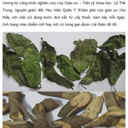
chứng từ công trình nghiên cứu của Giáo sư – Tiến sỹ khoa học: Lê Thế
Trung, nguyên giám đốc Học Viện Quân Y. Khám phá của giáo sư cho
thấy, với việc sử dụng nước đun sắc từ cây thuốc nam này mỗi ngày,
tình trạng máu nhiễm mỡ hay mỡ có trong gan được cải thiện rất tốt.