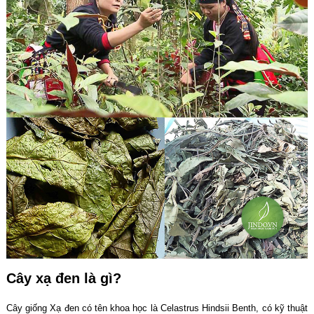
Cây xạ đen là gì?
Cây giống Xạ đen có tên khoa học là Celastrus Hindsii Benth, có kỹ thuật