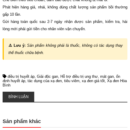
Phát hiện hàng giả, nhái, không đúng chất lượng sản phẩm bồi thường
gấp 10 lần.
Gửi hàng toàn quốc sau 2-7 ngày nhận được sản phẩm, kiểm tra, hài
lòng mới phải gửi tiền cho nhân viên vận chuyển.
⚠️ Lưu ý:
Sản phẩm không phải là thuốc, không có tác dụng thay
thế thuốc chữa bệnh.
điều trị huyết áp
Giải độc gan
Hỗ trợ điều trị ung thư
mát gan
ổn
định huyết áp
tác dụng của xạ đen
tiêu viêm
xạ đen giá tốt
Xạ đen Hòa
Bình
BÌNH LUẬN
Sản phẩm khác