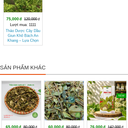
75,000
120,000
Lượt mua: 1111
Thảo Dược Cây Dầu
Giun Khô Bách An
Khang – Lựa Chọn
Cho Hệ Tiêu Hóa
Khỏe Mạnh, Hỗ Trợ
Tẩy Giun
SẢN PHẨM KHÁC
-18%
-25%
-46%
NEW
65,000
60,000
76,000
80,000
80,000
142,000