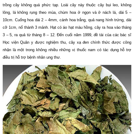
trồng cây không quá phức tạp. Loài cây này thuộc cây bụi leo, không
lông, lá không rụng theo mùa, chùm hoa ở ngọn và ở nách lá, dài 5 –
10cm. Cuống hoa dài 2 – 4mm, cánh hoa trắng, quả nang hình trứng, dài
cỡ 1cm, nổ thành 3 mảnh. Hạt có áo hạt màu hồng, cây ra hoa vào tháng
3 – 5, ra quả từ tháng 8 – 12. Đến cuối năm 1999, đề tài của các bác sĩ
Học viện Quân y được nghiệm thu, cây xạ đen chính thức được công
nhận là một trong không nhiều những vị thuốc nam có tác dụng hỗ trợ
điều trị hỗ trợ bệnh nhân ung thư.