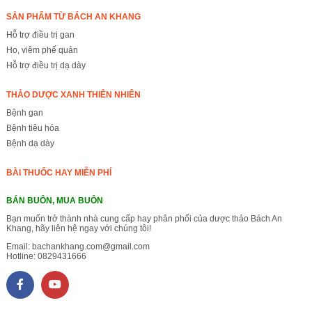
SẢN PHẨM TỪ BÁCH AN KHANG
Hỗ trợ điều trị gan
Ho, viêm phế quản
Hỗ trợ điều trị dạ dày
THẢO DƯỢC XANH THIÊN NHIÊN
Bệnh gan
Bệnh tiêu hóa
Bệnh dạ dày
BÀI THUỐC HAY MIỄN PHÍ
BÁN BUÔN, MUA BUÔN
Bạn muốn trở thành nhà cung cấp hay phân phối của dược thảo Bách An
Khang, hãy liên hệ ngay với chúng tôi!
Email:
bachankhang.com@gmail.com
Hotline:
0829431666