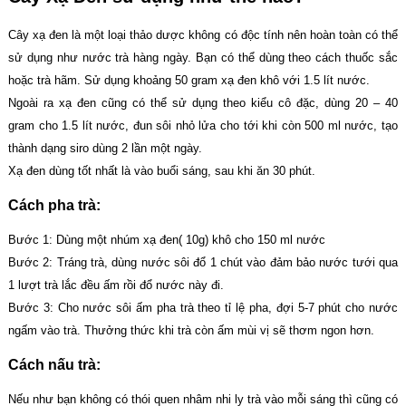
Cây xạ đen là một loại thảo dược không có độc tính nên hoàn toàn có thể
sử dụng như nước trà hàng ngày. Bạn có thể dùng theo cách thuốc sắc
hoặc trà hãm. Sử dụng khoảng 50 gram xạ đen khô với 1.5 lít nước.
Ngoài ra xạ đen cũng có thể sử dụng theo kiểu cô đặc, dùng 20 – 40
gram cho 1.5 lít nước, đun sôi nhỏ lửa cho tới khi còn 500 ml nước, tạo
thành dạng siro dùng 2 lần một ngày.
Xạ đen dùng tốt nhất là vào buổi sáng, sau khi ăn 30 phút.
Cách pha trà:
Bước 1: Dùng một nhúm xạ đen( 10g) khô cho 150 ml nước
Bước 2: Tráng trà, dùng nước sôi đổ 1 chút vào đảm bảo nước tưới qua
1 lượt trà lắc đều ấm rồi đổ nước này đi.
Bước 3: Cho nước sôi ấm pha trà theo tỉ lệ pha, đợi 5-7 phút cho nước
ngấm vào trà. Thưởng thức khi trà còn ấm mùi vị sẽ thơm ngon hơn.
Cách nấu trà:
Nếu như bạn không có thói quen nhâm nhi ly trà vào mỗi sáng thì cũng có