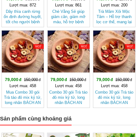
Lượt mua: 872
Lượt mua: 861
Lượt mua: 200
Dây thìa canh rừng
Chè Vằng Sẻ giúp
Trà Mâm Xôi Mộc
ổn định đường huyết,
giảm cân, giảm mỡ
Tâm – Hỗ trợ thanh
tốt cho người bệnh
máu, hỗ trợ bệnh
lọc cơ thể, mang lại
tiểu đường JD002
huyết áp, chậm kinh
cảm giác nhẹ nhàng
JD004 chevangse
-47%
-47%
-47%
HOT
HOT
HOT
79,000
79,000
79,000
150,000
150,000
150,000
Lượt mua: 458
Lượt mua: 458
Lượt mua: 458
Mua Combo 30 gói
Combo 30 gói Trà táo
Combo 30 gói Trà táo
Trà táo đỏ mix kỷ tử,
đỏ mix kỷ tử, long
đỏ mix kỷ tử, long
long nhãn BÁCH AN
nhãn BÁCH AN
nhãn BÁCH AN
KHANG - Trà Thảo
KHANG
KHANG - Trà Thảo
Mộc , Ngủ Ngon
Mộc , Ngủ Ngon
Sản phẩm cùng khoảng giá