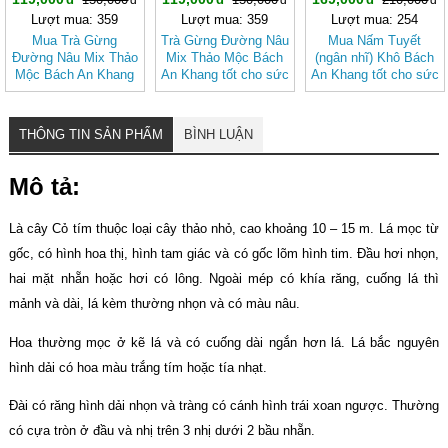
Lượt mua: 359
Lượt mua: 359
Lượt mua: 254
Mua Trà Gừng
Trà Gừng Đường Nâu
Mua Nấm Tuyết
Đường Nâu Mix Thảo
Mix Thảo Mộc Bách
(ngân nhĩ) Khô Bách
Mộc Bách An Khang
An Khang tốt cho sức
An Khang tốt cho sức
– Thơm Ấm Tự
khỏe, dễ uống
khỏe
Nhiên, Dễ Uống
THÔNG TIN SẢN PHẨM
BÌNH LUẬN
Mô tả:
Là cây Cỏ tím thuộc loại cây thảo nhỏ, cao khoảng 10 – 15 m. Lá mọc từ
gốc, có hình hoa thị, hình tam giác và có gốc lõm hình tim. Đầu hơi nhọn,
hai mặt nhẵn hoặc hơi có lông. Ngoài mép có khía răng, cuống lá thì
mảnh và dài, lá kèm thường nhọn và có màu nâu.
Hoa thường mọc ở kẽ lá và có cuống dài ngắn hơn lá. Lá bắc nguyên
hình dải có hoa màu trắng tím hoặc tía nhạt.
Đài có răng hình dải nhọn và tràng có cánh hình trái xoan ngược. Thường
có cựa tròn ở đầu và nhị trên 3 nhị dưới 2 bầu nhẵn.