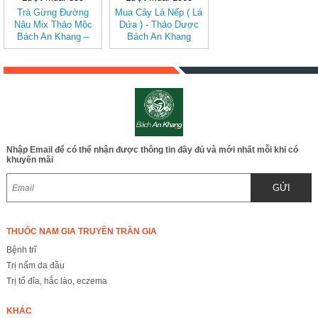
Trà Gừng Đường
Mua Cây Lá Nếp ( Lá
Nâu Mix Thảo Mộc
Dứa ) - Thảo Dược
Bách An Khang –
Bách An Khang
Thơm Ấm Tự Nhiên,
BAK830
Dễ Uống
Nhập Email để có thể nhận được thông tin đầy đủ và mới nhất mỗi khi có
khuyến mãi
GỬI
THUỐC NAM GIA TRUYỀN TRẦN GIA
Bệnh trĩ
Trị nấm da đầu
Trị tổ đỉa, hắc lào, eczema
KHÁC