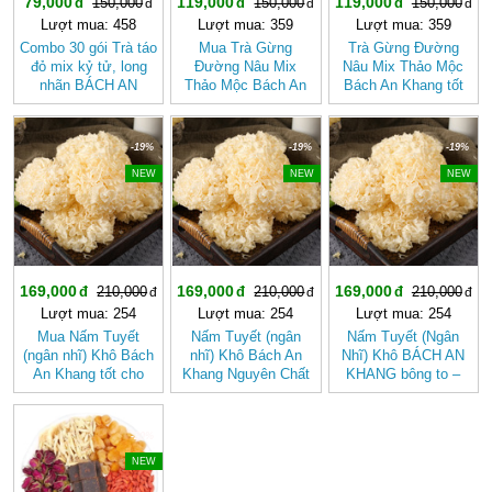
79,000
119,000
119,000
150,000
150,000
150,000
Lượt mua: 458
Lượt mua: 359
Lượt mua: 359
Combo 30 gói Trà táo
Mua Trà Gừng
Trà Gừng Đường
đỏ mix kỷ tử, long
Đường Nâu Mix
Nâu Mix Thảo Mộc
nhãn BÁCH AN
Thảo Mộc Bách An
Bách An Khang tốt
KHANG
Khang – Thơm Ấm
cho sức khỏe, dễ
Tự Nhiên, Dễ Uống
uống
-19%
-19%
-19%
NEW
NEW
NEW
169,000
169,000
169,000
210,000
210,000
210,000
Lượt mua: 254
Lượt mua: 254
Lượt mua: 254
Mua Nấm Tuyết
Nấm Tuyết (ngân
Nấm Tuyết (Ngân
(ngân nhĩ) Khô Bách
nhĩ) Khô Bách An
Nhĩ) Khô BÁCH AN
An Khang tốt cho
Khang Nguyên Chất
KHANG bông to –
sức khỏe
Dưỡng Nhan, Nấu
Chè
-20%
NEW