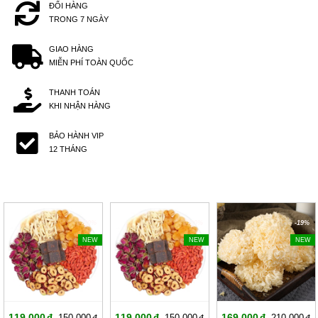
ĐỔI HÀNG
TRONG 7 NGÀY
GIAO HÀNG
MIỄN PHÍ TOÀN QUỐC
THANH TOÁN
KHI NHẬN HÀNG
BẢO HÀNH VIP
12 THÁNG
-20%
-20%
-19%
NEW
NEW
NEW
119,000
119,000
169,000
150,000
150,000
210,000