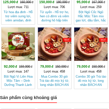
125,000
150,000
95,000
160,000
180,000
167,000
Lượt mua: 711
Lượt mua: 706
Lượt mua: 259
Tử hoa địa đinh - Hỗ
Tử uyển - Hỗ trợ ho,
Bột Ngũ Cốc Ngũ
trợ viêm sưng lợi,
hen có đờm và viêm
Hắc Mộc Tâm mix
viêm amidan, đinh
đường hô hấp trên
gạo lứt, dâu tằm, hắc
râu và tiêu chảy
JD350 tuuyen
kỷ tử, mè đen, đậu
JD349 tuhoadiadinh
đen
-42%
-47%
-47%
HOT
HOT
92,000
79,000
79,000
159,000
150,000
150,000
Lượt mua: 147
Lượt mua: 458
Lượt mua: 458
Bột Ngũ Vị Liên Hoa
Mua Combo 30 gói
Combo 30 gói Trà táo
Mộc Tâm – Dinh
Trà táo đỏ mix kỷ tử,
đỏ mix kỷ tử, long
Dưỡng Thanh Lành
long nhãn BÁCH AN
nhãn BÁCH AN
Từ Gạo Lứt Và Hạt
KHANG - Trà Thảo
KHANG
Sen
Mộc , Ngủ Ngon
Sản phẩm cùng khoảng giá