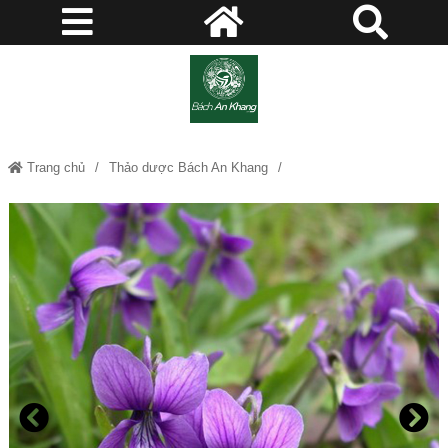
Trang chủ
Thảo dược Bách An Khang
Tử hoa địa đinh - Thảo dược Bách An Khang JD349 tuhoadiadinh