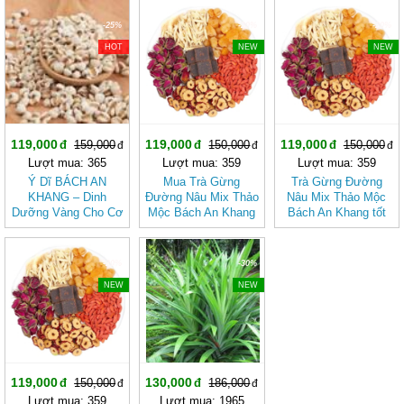
-25%
-20%
-20%
HOT
NEW
NEW
119,000
119,000
119,000
159,000
150,000
150,000
Lượt mua: 365
Lượt mua: 359
Lượt mua: 359
Ý Dĩ BÁCH AN
Mua Trà Gừng
Trà Gừng Đường
KHANG – Dinh
Đường Nâu Mix Thảo
Nâu Mix Thảo Mộc
Dưỡng Vàng Cho Cơ
Mộc Bách An Khang
Bách An Khang tốt
Thể Khỏe Mạnh
– Thơm Ấm Tự
cho sức khỏe, dễ
Nhiên, Dễ Uống
uống
-20%
-30%
NEW
NEW
119,000
130,000
150,000
186,000
Lượt mua: 359
Lượt mua: 1965