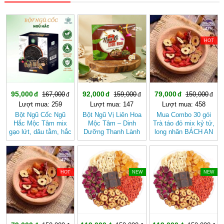
-43%
-42%
-47%
HOT
95,000
92,000
79,000
167,000
159,000
150,000
Lượt mua: 259
Lượt mua: 147
Lượt mua: 458
Bột Ngũ Cốc Ngũ
Bột Ngũ Vị Liên Hoa
Mua Combo 30 gói
Hắc Mộc Tâm mix
Mộc Tâm – Dinh
Trà táo đỏ mix kỷ tử,
gạo lứt, dâu tằm, hắc
Dưỡng Thanh Lành
long nhãn BÁCH AN
kỷ tử, mè đen, đậu
Từ Gạo Lứt Và Hạt
KHANG - Trà Thảo
đen
Sen
Mộc , Ngủ Ngon
-47%
-20%
-20%
HOT
NEW
NEW