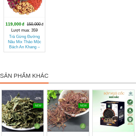
119,000
150,000
Lượt mua: 359
Trà Gừng Đường
Nâu Mix Thảo Mộc
Bách An Khang –
Thơm Ấm Tự Nhiên,
Dễ Uống
SẢN PHẨM KHÁC
-21%
-16%
-43%
NEW
NEW