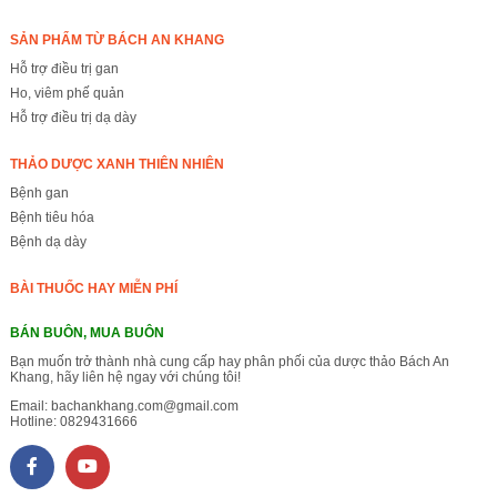
SẢN PHẨM TỪ BÁCH AN KHANG
Hỗ trợ điều trị gan
Ho, viêm phế quản
Hỗ trợ điều trị dạ dày
THẢO DƯỢC XANH THIÊN NHIÊN
Bệnh gan
Bệnh tiêu hóa
Bệnh dạ dày
BÀI THUỐC HAY MIỄN PHÍ
BÁN BUÔN, MUA BUÔN
Bạn muốn trở thành nhà cung cấp hay phân phối của dược thảo Bách An
Khang, hãy liên hệ ngay với chúng tôi!
Email:
bachankhang.com@gmail.com
Hotline:
0829431666