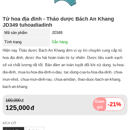
Tử hoa địa đinh - Thảo dược Bách An Khang
JD349 tuhoadiadinh
Mã sản phẩm
JD349
Tình trạng
Sẵn hàng
Hiện nay Thảo dược Bách An Khang đơn vị uy tín chuyên cung cấp tử
hoa địa đinh, được thu hái hoàn toàn từ tự nhiên. Dược liệu xanh sạch
sẽ và chất lượng rất tốt. Bảo đảm an toàn tuyệt đối khi sử dụng. tu-hoa-
dia-dinh, mua-tu-hoa-dia-dinh-o-dau, tac-dung-cua-tu-hoa-dia-dinh, chua-
mun-nhot, chua-mun-dinh-rau, chua-amidan, thao-duoc-bach-an-khang,
bach-an-khang
160,000
Giảm
-21%
125,000
giá
KÍCH CỠ