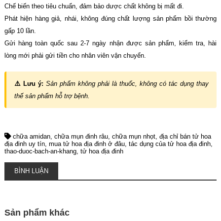
Chế biến theo tiêu chuẩn, đảm bảo dược chất không bị mất đi.
Phát hiện hàng giả, nhái, không đúng chất lượng sản phẩm bồi thường
gấp 10 lần.
Gửi hàng toàn quốc sau 2-7 ngày nhận được sản phẩm, kiểm tra, hài
lòng mới phải gửi tiền cho nhân viên vận chuyển.
⚠️ Lưu ý:
Sản phẩm không phải là thuốc, không có tác dụng thay
thế sản phẩm hỗ trợ bệnh.
chữa amidan
chữa mụn đinh râu
chữa mụn nhọt
địa chỉ bán tử hoa
địa đinh uy tín
mua tử hoa địa đinh ở đâu
tác dụng của tử hoa địa đinh
thao-duoc-bach-an-khang
tử hoa địa đinh
BÌNH LUẬN
Sản phẩm khác