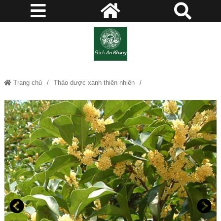
Trang chủ
Thảo dược xanh thiên nhiên
Trà hoa mộc - Tác dụng làm trắng da, thanh lọc cơ thể, chữa các bệnh về
đường hô hấp JD198 trahoamoc