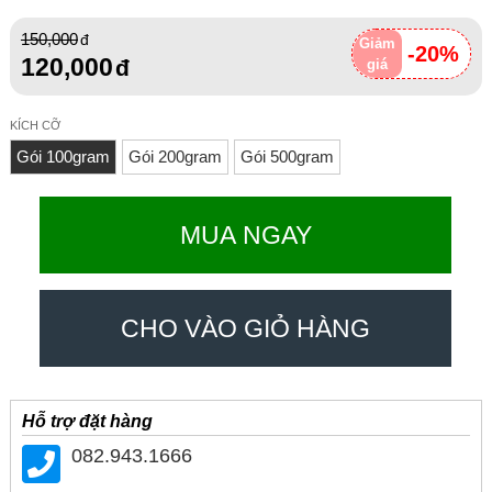
150,000
Giảm
-20%
120,000
giá
KÍCH CỠ
Gói 100gram
Gói 200gram
Gói 500gram
MUA NGAY
CHO VÀO GIỎ HÀNG
Hỗ trợ đặt hàng
082.943.1666