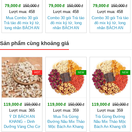
79,000
79,000
79,000
150,000
150,000
150,000
Lượt mua: 458
Lượt mua: 458
Lượt mua: 458
Mua Combo 30 gói
Combo 30 gói Trà táo
Combo 30 gói Trà táo
Trà táo đỏ mix kỷ tử,
đỏ mix kỷ tử, long
đỏ mix kỷ tử, long
long nhãn BÁCH AN
nhãn BÁCH AN
nhãn BÁCH AN
KHANG - Trà Thảo
KHANG
KHANG - Trà Thảo
Mộc , Ngủ Ngon
Mộc , Ngủ Ngon
Sản phẩm cùng khoảng giá
-25%
-20%
-20%
HOT
NEW
NEW
119,000
119,000
119,000
159,000
150,000
150,000
Lượt mua: 365
Lượt mua: 359
Lượt mua: 359
Ý Dĩ BÁCH AN
Mua Trà Gừng
Trà Gừng Đường
KHANG – Dinh
Đường Nâu Mix Thảo
Nâu Mix Thảo Mộc
Dưỡng Vàng Cho Cơ
Mộc Bách An Khang
Bách An Khang tốt
Thể Khỏe Mạnh
– Thơm Ấm Tự
cho sức khỏe, dễ