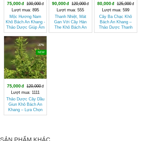
75,000
90,000
80,000
100,000
120,000
125,000
Lượt mua: 895
Lượt mua: 555
Lượt mua: 599
Mộc Hương Nam
Thanh Nhiệt, Mát
Cây Ba Chạc Khô
Khô Bách An Khang -
Gan Với Cây Hàn
Bách An Khang –
Thảo Dược Giúp Ấm
The Khô Bách An
Thảo Dược Thanh
Bụng, Hành Khí,
Khang Chính Hãng
Nhiệt, Giải Độc Gan
Giảm Đầy Hơi
Hiệu Quả
-37%
NEW
75,000
120,000
Lượt mua: 1111
Thảo Dược Cây Dầu
Giun Khô Bách An
Khang – Lựa Chọn
Cho Hệ Tiêu Hóa
Khỏe Mạnh, Hỗ Trợ
Tẩy Giun
SẢN PHẨM KHÁC