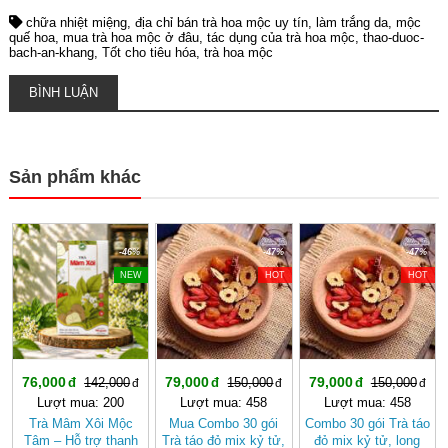
chữa nhiệt miệng
địa chỉ bán trà hoa mộc uy tín
làm trắng da
mộc
quế hoa
mua trà hoa mộc ở đâu
tác dụng của trà hoa mộc
thao-duoc-
bach-an-khang
Tốt cho tiêu hóa
trà hoa mộc
BÌNH LUẬN
Sản phẩm khác
-46%
-47%
-47%
NEW
HOT
HOT
76,000
79,000
79,000
142,000
150,000
150,000
Lượt mua: 200
Lượt mua: 458
Lượt mua: 458
Trà Mâm Xôi Mộc
Mua Combo 30 gói
Combo 30 gói Trà táo
Tâm – Hỗ trợ thanh
Trà táo đỏ mix kỷ tử,
đỏ mix kỷ tử, long