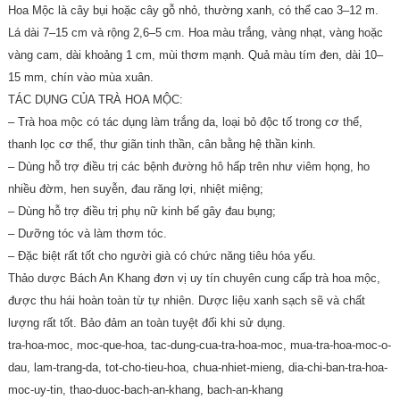
Hoa Mộc là cây bụi hoặc cây gỗ nhỏ, thường xanh, có thể cao 3–12 m.
Lá dài 7–15 cm và rộng 2,6–5 cm. Hoa màu trắng, vàng nhạt, vàng hoặc
vàng cam, dài khoảng 1 cm, mùi thơm mạnh. Quả màu tím đen, dài 10–
15 mm, chín vào mùa xuân.
TÁC DỤNG CỦA TRÀ HOA MỘC:
– Trà hoa mộc có tác dụng làm trắng da, loại bỏ độc tố trong cơ thể,
thanh lọc cơ thể, thư giãn tinh thần, cân bằng hệ thần kinh.
– Dùng hỗ trợ điều trị các bệnh đường hô hấp trên như viêm họng, ho
nhiều đờm, hen suyễn, đau răng lợi, nhiệt miệng;
– Dùng hỗ trợ điều trị phụ nữ kinh bế gây đau bụng;
– Dưỡng tóc và làm thơm tóc.
– Đặc biệt rất tốt cho người già có chức năng tiêu hóa yếu.
Thảo dược Bách An Khang đơn vị uy tín chuyên cung cấp trà hoa mộc,
được thu hái hoàn toàn từ tự nhiên. Dược liệu xanh sạch sẽ và chất
lượng rất tốt. Bảo đảm an toàn tuyệt đối khi sử dụng.
tra-hoa-moc, moc-que-hoa, tac-dung-cua-tra-hoa-moc, mua-tra-hoa-moc-o-
dau, lam-trang-da, tot-cho-tieu-hoa, chua-nhiet-mieng, dia-chi-ban-tra-hoa-
moc-uy-tin, thao-duoc-bach-an-khang, bach-an-khang