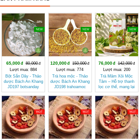
-18%
-20%
-46%
NEW
NEW
NEW
65,000
120,000
76,000
80,000
150,000
142,000
Lượt mua: 884
Lượt mua: 774
Lượt mua: 200
Bột Sắn Dây - Thảo
Trà hoa mộc - Thảo
Trà Mâm Xôi Mộc
dược Bách An Khang
dược Bách An Khang
Tâm – Hỗ trợ thanh
JD197 botsanday
JD198 trahoamoc
lọc cơ thể, mang lại
cảm giác nhẹ nhàng
-47%
-47%
-47%
HOT
HOT
HOT