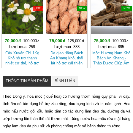
-30%
-40%
-25%
HOT
NEW
NEW
70,000
75,000
75,000
100,000
125,000
100,000
Lượt mua: 259
Lượt mua: 333
Lượt mua: 895
Cây Xuyến Chi 1Kg
Dạ giao đằng Bách
Mộc Hương Nam Khô
Khô hỗ trợ thanh
An Khang khô, thái
Bách An Khang -
nhiệt cơ thể, hỗ trợ
lát hỗ trợ cải thiện
Thảo Dược Giúp Ấm
tiêu hóa BÁCH AN
giấc ngủ
Bụng, Hành Khí,
KHANG
Giảm Đầy Hơi
THÔNG TIN SẢN PHẨM
BÌNH LUẬN
Theo Đông y, hoa mộc ( quế hoa) có hương thơm nồng quý phái, vị cay,
tính ấm có tác dụng hỗ trợ đau răng, đau bụng kinh và trị cảm lạnh. Hoa
mộc nấu nước gội đầu hoặc tắm có tác dụng làm dẹp da, dưỡng da và
ướp hương lên thân thể rất thơm mát. Dùng nước hoa mộc rửa mặt hàng
ngày làm đẹp da phụ nữ và phòng chống một số bệnh thông thường.