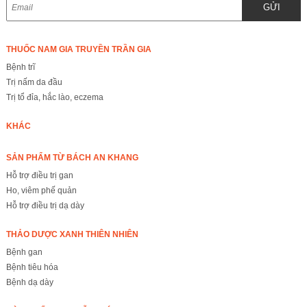
GỬI
THUỐC NAM GIA TRUYỀN TRẦN GIA
Bệnh trĩ
Trị nấm da đầu
Trị tổ đỉa, hắc lào, eczema
KHÁC
SẢN PHẨM TỪ BÁCH AN KHANG
Hỗ trợ điều trị gan
Ho, viêm phế quản
Hỗ trợ điều trị dạ dày
THẢO DƯỢC XANH THIÊN NHIÊN
Bệnh gan
Bệnh tiêu hóa
Bệnh dạ dày