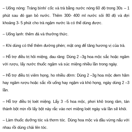
– Uống nóng: Tráng bình/ cốc và trà bằng nước nóng 60 độ trong 30s – 1
phút sau đó gạn bỏ nước. Thêm 300- 400 ml nước sôi 80 độ và đợi
khoảng 3- 5 phút cho trà ngậm nước là có thể dùng được.
– Uống lạnh: thêm đá và thưởng thức.
– Khi dùng có thể thêm đường phèn; mật ong để tăng hương vị của trà.
– Hỗ trợ điều trị hôi miệng, đau răng: Dùng 2 –3g hoa mộc sắc hoặc ngâm
với rượu, lấy nước thuốc ngậm và súc miệng nhiều lần trong ngày.
– Hỗ trợ điều trị viêm họng, ho nhiều đờm: Dùng 2 –3g hoa mộc đem hãm
hay ngâm rượu hoặc sắc rồi uống hay ngậm và khò họng, ngày dùng 2 –3
lần.
– Hỗ trợ điều trị loét miệng. Lấy 3 –5 hoa mộc, phơi khô trong râm, tán
thành bột mịn rồi lấy bột này rắc vào nơi miệng loét ngày vài lần sẽ khỏi.
– Làm thuốc dưỡng tóc và thơm tóc. Dùng hoa mộc và dầu vừng nấu với
nhau rồi dùng chải lên tóc.