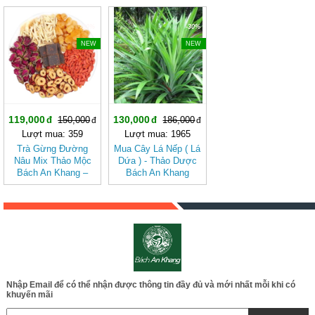
Nhiên, Dễ Uống
uống
-20%
-30%
NEW
NEW
119,000
130,000
150,000
186,000
Lượt mua: 359
Lượt mua: 1965
Trà Gừng Đường
Mua Cây Lá Nếp ( Lá
Nâu Mix Thảo Mộc
Dứa ) - Thảo Dược
Bách An Khang –
Bách An Khang
Thơm Ấm Tự Nhiên,
BAK830
Dễ Uống
Nhập Email để có thể nhận được thông tin đầy đủ và mới nhất mỗi khi có
khuyến mãi