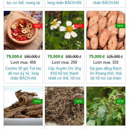
lọc cơ thể, mang lại
long nhãn BÁCH AN
nhãn BÁCH AN
cảm giác nhẹ nhàng
KHANG - Trà Thảo
KHANG
Mộc , Ngủ Ngon
-47%
-30%
-40%
HOT
HOT
NEW
79,000
70,000
75,000
150,000
100,000
125,000
Lượt mua: 458
Lượt mua: 259
Lượt mua: 333
Combo 30 gói Trà táo
Cây Xuyến Chi 1Kg
Dạ giao đằng Bách
đỏ mix kỷ tử, long
Khô hỗ trợ thanh
An Khang khô, thái
nhãn BÁCH AN
nhiệt cơ thể, hỗ trợ
lát hỗ trợ cải thiện
KHANG - Trà Thảo
tiêu hóa BÁCH AN
giấc ngủ
Mộc , Ngủ Ngon
KHANG
-25%
-25%
-36%
NEW
NEW
NEW