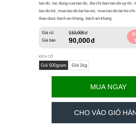
tao-do, tac-dung-cua-tao-do, dia-chi-ban-tao-do-uy-tin,
tao-do-tot, mua-tao-do-tai-ha-noi, mua-tao-do-tai-ho-chi
thao-duoc-bach-an-khang, bach-an-khang
110,000
Giá cũ
G
90,000
Giá bán
KÍCH CỠ
Gói 500gram
Gói 1kg
MUA NGAY
CHO VÀO GIỎ HÀ