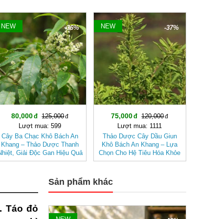
NEW
NEW
-36%
-37%
80,000
75,000
125,000
120,000
Lượt mua: 599
Lượt mua: 1111
Cây Ba Chạc Khô Bách An
Thảo Dược Cây Dầu Giun
Khang – Thảo Dược Thanh
Khô Bách An Khang – Lựa
Nhiệt, Giải Độc Gan Hiệu Quả
Chọn Cho Hệ Tiêu Hóa Khỏe
Mạnh, Hỗ Trợ Tẩy Giun
Sản phẩm khác
. Táo đỏ