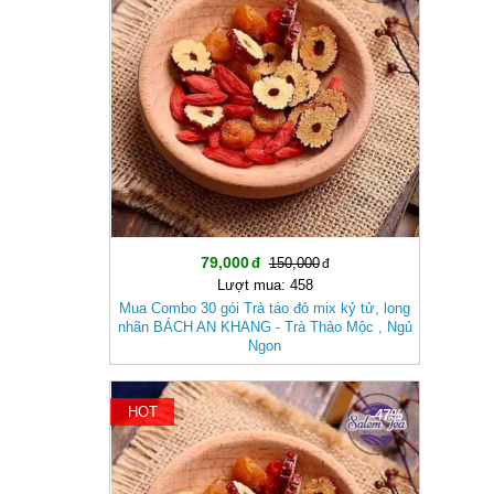
79,000
150,000
Lượt mua: 458
Mua Combo 30 gói Trà táo đỏ mix kỷ tử, long
nhãn BÁCH AN KHANG - Trà Thảo Mộc , Ngủ
Ngon
HOT
-47%