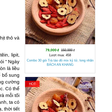
ịt thỏ và
79,000
150,000
n, lipit,
Lượt mua: 458
Combo 30 gói Trà táo đỏ mix kỷ tử, long nhãn
nói “ Ngày
BÁCH AN KHANG
n là liều
hể bổ sung
ăng cường
HOT
-47%
óc. Có thể
à mỗi tối
ạnh, ta có
thời tiết