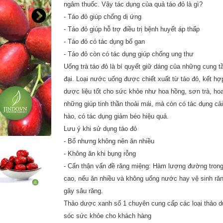
ngâm thuốc. Vậy tác dụng của quả táo đỏ là gì?
- Táo đỏ giúp chống dị ứng
- Táo đỏ giúp hỗ trợ điều trị bệnh huyết áp thấp
- Táo đỏ có tác dụng bổ gan
- Táo đỏ còn có tác dụng giúp chống ung thư
Uống trà táo đỏ là bí quyết giữ dáng của những cung 
đại. Loại nước uống được chiết xuất từ táo đỏ, kết hợ
dược liệu tốt cho sức khỏe như hoa hồng, sơn trà, h
những giúp tinh thần thoải mái, mà còn có tác dụng cả
hào, có tác dụng giảm béo hiệu quả.
Lưu ý khi sử dụng táo đỏ
- Bổ nhưng không nên ăn nhiều
- Không ăn khi bụng rỗng
- Cẩn thận vấn đề răng miệng: Hàm lượng đường trong
cao, nếu ăn nhiều và không uống nước hay vệ sinh răn
gây sâu răng.
Thảo dược xanh số 1 chuyên cung cấp các loại thảo d
sóc sức khỏe cho khách hàng