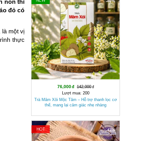
NEW
n non thì
-46%
táo đỏ có
 là một vị
rình thực
76,000
142,000
Lượt mua: 200
Trà Mâm Xôi Mộc Tâm – Hỗ trợ thanh lọc cơ
thể, mang lại cảm giác nhẹ nhàng
HOT
-47%