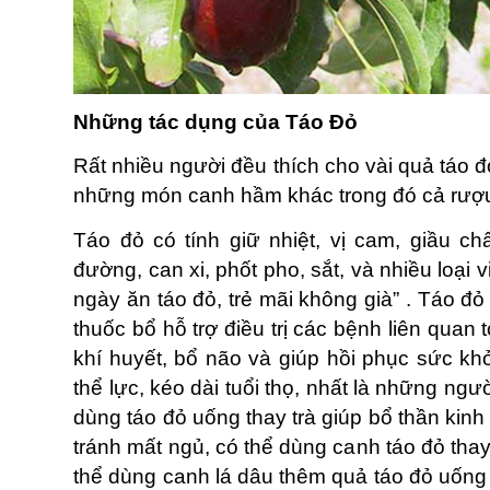
Những tác dụng của Táo Đỏ
Rất nhiều người đều thích cho vài quả táo 
những món canh hầm khác trong đó cả rượu 
Táo đỏ có tính giữ nhiệt, vị cam, giầu ch
đường, can xi, phốt pho, sắt, và nhiều loại 
ngày ăn táo đỏ, trẻ mãi không già” . Táo đỏ
thuốc bổ hỗ trợ điều trị các bệnh liên quan 
khí huyết, bổ não và giúp hồi phục sức k
thể lực, kéo dài tuổi thọ, nhất là những ngư
dùng táo đỏ uống thay trà giúp bổ thần kinh
tránh mất ngủ, có thể dùng canh táo đỏ thay 
thể dùng canh lá dâu thêm quả táo đỏ uống 