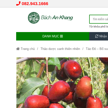
082.943.1666
Từ khóa phổ b
DANH MỤC
Nhận 
Trang chủ
Thảo dược xanh thiên nhiên
Táo Đỏ – Bổ sun