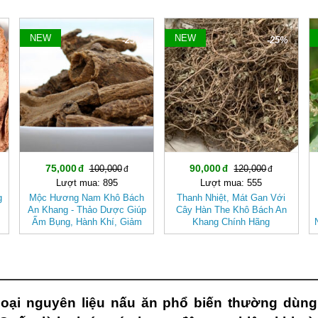
NEW
NEW
-25%
-25%
75,000
90,000
100,000
120,000
Lượt mua: 895
Lượt mua: 555
g
Mộc Hương Nam Khô Bách
Thanh Nhiệt, Mát Gan Với
An Khang - Thảo Dược Giúp
Cây Hàn The Khô Bách An
Ấm Bụng, Hành Khí, Giảm
Khang Chính Hãng
Đầy Hơi
t loại nguyên liệu nấu ăn phổ biến thường dùng