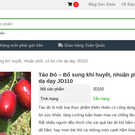
Blog Sức Khỏe
Về Bác
0
iến
…
hàng mới phải gửi tiền
Giao hàng Toàn Quốc
g khí huyết, nhuận phổi, có lợi cho dạ dạy JD110
Táo Đỏ – Bổ sung khí huyết, nhuận ph
dạ dạy JD110
Mã sản phẩm
JD110
Tình trạng
Sẵn hàng
Táo đỏ là một loại thực phẩm thiên nhiên có công dụng
lợi sức khỏe. tăng cường tuần hoàn máu và chống lão
Rất nhiều người đều thích cho vài quả táo đỏ khi hầm
dê hầm, hay món thịt thỏ và những món canh hầm khá