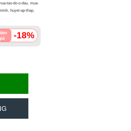
 mua-tao-do-o-dau, mua-
-minh, huyet-ap-thap,
iảm
-18%
giá
NG