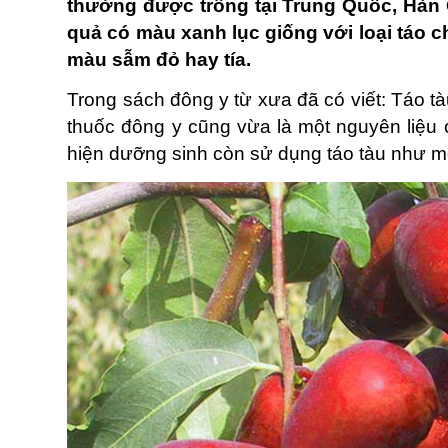
thường được trồng tại Trung Quốc, Hàn Qu
quả có màu xanh lục giống với loại táo c
màu sẫm đỏ hay tía.
Trong sách đông y từ xưa đã có viết: Táo tàu 
thuốc đông y cũng vừa là một nguyên liệu 
hiện dưỡng sinh còn sử dụng táo tàu như m