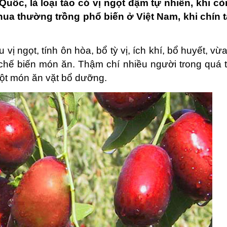
ốc, là loại táo có vị ngọt đậm tự nhiên, khi cò
hua thường trồng phổ biến ở Việt Nam, khi chín 
vị ngọt, tính ôn hòa, bổ tỳ vị, ích khí, bổ huyết, vừa
chế biến món ăn. Thậm chí nhiều người trong quá t
ột món ăn vặt bổ dưỡng.