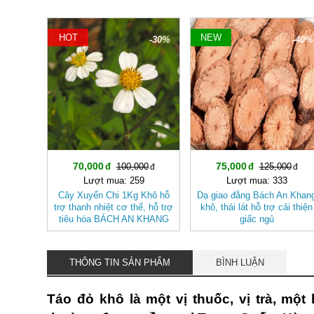
HOT
NEW
-30%
-40%
70,000
75,000
100,000
125,000
Lượt mua: 259
Lượt mua: 333
Cây Xuyến Chi 1Kg Khô hỗ
Dạ giao đằng Bách An Khan
trợ thanh nhiệt cơ thể, hỗ trợ
khô, thái lát hỗ trợ cải thiện
tiêu hóa BÁCH AN KHANG
giấc ngủ
THÔNG TIN SẢN PHẨM
BÌNH LUẬN
Táo đỏ khô là một vị thuốc, vị trà, mộ