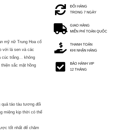
ĐỔI HÀNG
TRONG 7 NGÀY
GIAO HÀNG
MIỄN PHÍ TOÀN QUỐC
tần mỹ nữ Trung Hoa cổ
THANH TOÁN
p với lá sen và các
KHI NHẬN HÀNG
oa cúc trắng… không
BẢO HÀNH VIP
i thiện sắc mặt hồng
12 THÁNG
 quả táo tàu tương đối
g miệng kịp thời có thể
ược tốt nhất để chăm