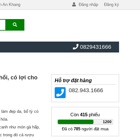
h An Khang
Đăng nhập
Đăng ký
0829431666
ổi, có lợi cho
Hỗ trợ đặt hàng
082.943.1666
 làm đẹp da, bổ tỳ có
Còn
415
phiếu
 hóa.
|
1200
 canh như món gà hấp,
Đã có
785
người đặt mua
c trong đó cả rượu