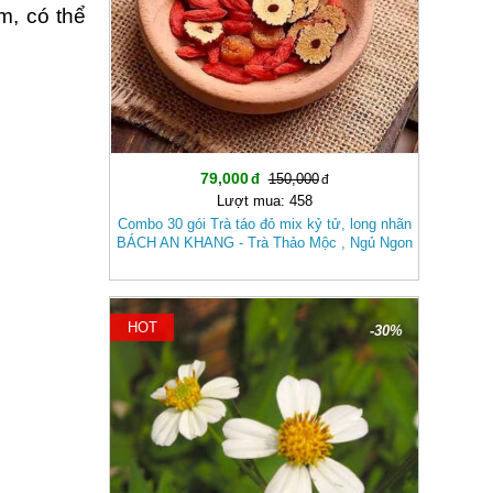
m, có thể
79,000
150,000
Lượt mua: 458
Combo 30 gói Trà táo đỏ mix kỷ tử, long nhãn
BÁCH AN KHANG - Trà Thảo Mộc , Ngủ Ngon
HOT
-30%