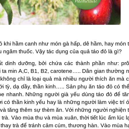
đỏ khi hầm canh như món gà hấp, dê hầm, hay món th
ngâm thuốc. Vậy tác dụng của quả táo đỏ là gì?
ất dinh dưỡng, bởi chứa các thành phần như: prôtêi
vi ta min A,C, B1, B2, carotene….. Dân gian thường 
 không chỉ là loại quả mà nhiều người thích ăn mà cò
tới tỳ, dạ dầy, thần kinh….. Sản phụ ăn táo đỏ có t
hỏe nhanh. Những người già yếu dùng táo đỏ để t
ời có thần kinh yếu hay là những người làm việc trí 
 và tăng thêm sự thèm ăn. Với những người nghiện tr
trà. Vào mùa thu và mùa xuân, thời tiết lúc ấm lúc l
thay trà để tránh cảm cúm, thương hàn. Vào mùa hạ, 