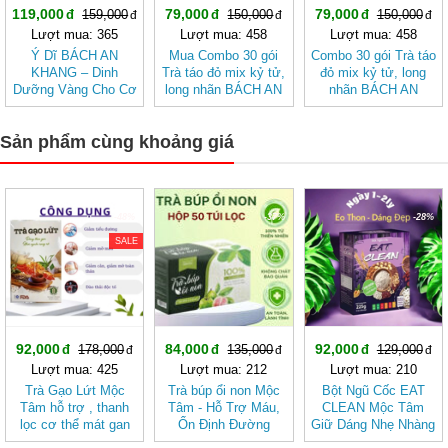
119,000
79,000
79,000
159,000
150,000
150,000
Lượt mua: 365
Lượt mua: 458
Lượt mua: 458
Ý Dĩ BÁCH AN
Mua Combo 30 gói
Combo 30 gói Trà táo
KHANG – Dinh
Trà táo đỏ mix kỷ tử,
đỏ mix kỷ tử, long
Dưỡng Vàng Cho Cơ
long nhãn BÁCH AN
nhãn BÁCH AN
Thể Khỏe Mạnh
KHANG - Trà Thảo
KHANG
Mộc , Ngủ Ngon
Sản phẩm cùng khoảng giá
-48%
-37%
-28%
SALE
92,000
84,000
92,000
178,000
135,000
129,000
Lượt mua: 425
Lượt mua: 212
Lượt mua: 210
Trà Gạo Lứt Mộc
Trà búp ổi non Mộc
Bột Ngũ Cốc EAT
Tâm hỗ trợ , thanh
Tâm - Hỗ Trợ Máu,
CLEAN Mộc Tâm
lọc cơ thể mát gan
Ổn Định Đường
Giữ Dáng Nhẹ Nhàng
Huyết
Theo Cách Tự Nhiên