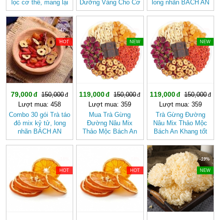
lọc cơ thể, mang lại
Dưỡng Vàng Cho Cơ
long nhãn BÁCH AN
cảm giác nhẹ nhàng
Thể Khỏe Mạnh
KHANG - Trà Thảo
Mộc , Ngủ Ngon
-47%
-20%
-20%
HOT
NEW
NEW
79,000
119,000
119,000
150,000
150,000
150,000
Lượt mua: 458
Lượt mua: 359
Lượt mua: 359
Combo 30 gói Trà táo
Mua Trà Gừng
Trà Gừng Đường
đỏ mix kỷ tử, long
Đường Nâu Mix
Nâu Mix Thảo Mộc
nhãn BÁCH AN
Thảo Mộc Bách An
Bách An Khang tốt
KHANG
Khang – Thơm Ấm
cho sức khỏe, dễ
Tự Nhiên, Dễ Uống
uống
-18%
-18%
-19%
HOT
HOT
NEW