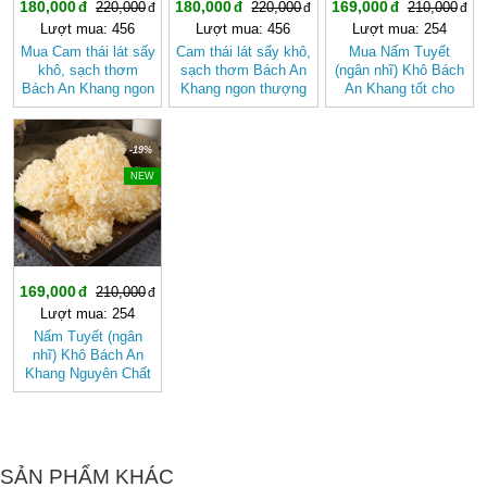
180,000
180,000
169,000
220,000
220,000
210,000
Lượt mua: 456
Lượt mua: 456
Lượt mua: 254
Mua Cam thái lát sấy
Cam thái lát sấy khô,
Mua Nấm Tuyết
khô, sạch thơm
sạch thơm Bách An
(ngân nhĩ) Khô Bách
Bách An Khang ngon
Khang ngon thượng
An Khang tốt cho
thượng hạng
hạng
sức khỏe
-19%
NEW
169,000
210,000
Lượt mua: 254
Nấm Tuyết (ngân
nhĩ) Khô Bách An
Khang Nguyên Chất
SẢN PHẨM KHÁC