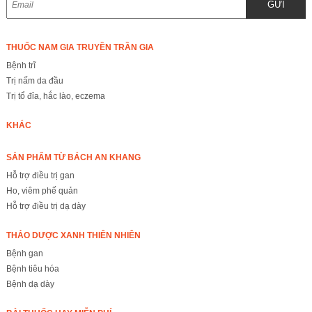
GỬI
THUỐC NAM GIA TRUYỀN TRẦN GIA
Bệnh trĩ
Trị nấm da đầu
Trị tổ đỉa, hắc lào, eczema
KHÁC
SẢN PHẨM TỪ BÁCH AN KHANG
Hỗ trợ điều trị gan
Ho, viêm phế quản
Hỗ trợ điều trị dạ dày
THẢO DƯỢC XANH THIÊN NHIÊN
Bệnh gan
Bệnh tiêu hóa
Bệnh dạ dày