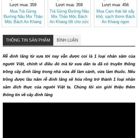
Lượt mua: 359
Lượt mua: 359
Lượt mua: 456
Mua Trà Gừng
Trà Gừng Đường Nâu
Mua Cam thái lát sấy
Đường Nâu Mix Thảo
Mix Thảo Mộc Bách
khô, sạch thơm Bách
Mộc Bách An Khang
An Khang tốt cho sức
An Khang ngon
– Thơm Ấm Tự
khỏe, dễ uống
thượng hạng
Nhiên, Dễ Uống
THÔNG TIN SẢN PHẨM
BÌNH LUẬN
Rễ đinh lăng từ xưa tới nay vẫn được coi là 1 loại nhân sâm của
người Việt, chính vì điều đó mà từ xưa dân ta đã có truyền thống
trồng cây đinh lăng trong nhà vừa để làm cảnh, vừa làm thuốc. Nếu
trồng được lâu năm rễ đinh lăng sẽ hóa rồng trở thành 1 loại nhân
sâm đích thực của người Việt ta. Chúng tôi xin giới thiệu thêm
thông tin về cây đinh lăng