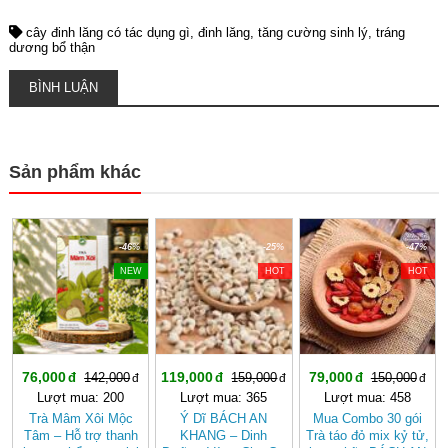
cây đinh lăng có tác dụng gì
đinh lăng
tăng cường sinh lý
tráng
dương bổ thận
BÌNH LUẬN
Sản phẩm khác
-46%
-25%
-47%
NEW
HOT
HOT
76,000
119,000
79,000
142,000
159,000
150,000
Lượt mua: 200
Lượt mua: 365
Lượt mua: 458
Trà Mâm Xôi Mộc
Ý Dĩ BÁCH AN
Mua Combo 30 gói
Tâm – Hỗ trợ thanh
KHANG – Dinh
Trà táo đỏ mix kỷ tử,