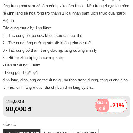
lăng trong nhà vừa để làm cảnh, vừa làm thuốc. Nếu trồng được lâu năm
rễ đinh lăng sẽ hóa rồng trở thành 1 loại nhân sâm đích thực của người
Việt ta.
Tác dụng của cây đinh lăng:
1 - Tác dụng bồi bổ sức khỏe, kéo dài tuổi thọ
2 - Tác dụng tăng cường sức đề kháng cho cơ thể
3 - Tác dụng bổ thận, tráng dương, tăng cường sinh lý
4 - Hỗ trợ điều trị bệnh xương khớp
- Hạn sử dụng: 1 năm
- Đóng gói: 1kg/1 gói
dinh-lang, dinh-lang-co-tac-dung-gi, bo-than-trang-duong, tang-cuong-sinh-
ly, mua-dinh-lang-o-dau, dia-chi-ban-dinh-lang-uy-tin...
115,000
Giảm
-21%
90,000
giá
KÍCH CỠ