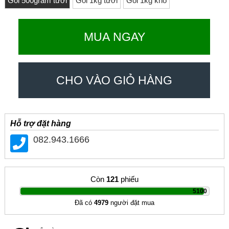
Gói 500gram tươi
Gói 1kg tươi
Gói 1kg khô
MUA NGAY
CHO VÀO GIỎ HÀNG
Hỗ trợ đặt hàng
082.943.1666
Còn
121
phiếu
|
5100
Đã có
4979
người đặt mua