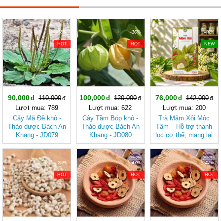
-18%
-16%
-46%
HOT
HOT
NEW
90,000
100,000
76,000
110,000
120,000
142,000
Lượt mua: 789
Lượt mua: 622
Lượt mua: 200
Cây Mã Đề khô -
Cây Tầm Bóp khô -
Trà Mâm Xôi Mộc
Thảo dược Bách An
Thảo dược Bách An
Tâm – Hỗ trợ thanh
Khang - JD079
Khang - JD080
lọc cơ thể, mang lại
cảm giác nhẹ nhàng
-25%
-47%
-47%
HOT
HOT
HOT