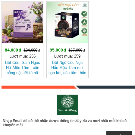
-37%
-43%
84,000
95,000
134,000
167,000
Lượt mua: 255
Lượt mua: 259
Bột Cốm Sâm Ngọc
Bột Ngũ Cốc Ngũ
Nữ Mộc Tâm , cân
Hắc Mộc Tâm mix
bằng nội tiết tố nữ
gạo lứt, dâu tằm, hắc
kỷ tử, mè đen, đậu
đen
Nhập Email để có thể nhận được thông tin đầy đủ và mới nhất mỗi khi có
khuyến mãi