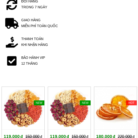
ĐỔI HÀNG
TRONG 7 NGÀY
GIAO HÀNG
MIỄN PHÍ TOÀN QUỐC
THANH TOÁN
KHI NHẬN HÀNG
BẢO HÀNH VIP
12 THÁNG
-20%
-20%
-18%
NEW
NEW
HOT
119,000
119,000
180,000
150,000
150,000
220,000