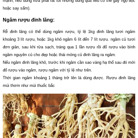
mạnh, nếu dùng vừa phải rất tốt nhưng dùng quá liều có thể gây ngộ độc
hoặc say sẩm).
Ngâm rượu đinh lăng:
Rễ đinh lăng có thể dùng ngâm rượu, tỷ lệ 1kg đinh lăng tươi ngâm
khoảng 3 lít rượu, hoặc 1kg khô ngâm 6 lít đến 7 lít rượu. ngâm củ tươi
đơn giản, sau khi rửa sạch, tráng qua 1 lần rượu rồi đổ rượu vào bình
ngâm nguyên củ cho đẹp hoặc thái mỏng củ đinh lăng ra ngâm.
Nếu ngâm đinh lăng khô, trước khi ngâm cần sao vàng hạ thổ sau đó mới
đổ rượu vào ngâm, rượu ngâm với tỷ lệ như trên.
Thời gian ngâm khoảng 1 tháng trở lên là dùng được. Rượu đinh lăng
mùi thơm như mùi thuốc bắc