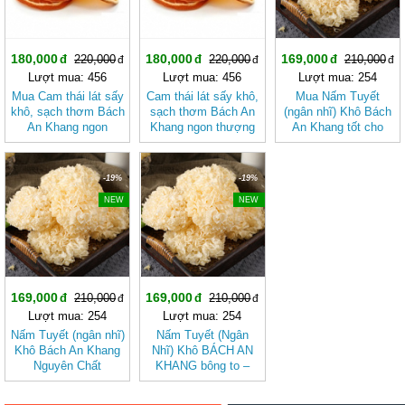
180,000
180,000
169,000
220,000
220,000
210,000
Lượt mua: 456
Lượt mua: 456
Lượt mua: 254
Mua Cam thái lát sấy
Cam thái lát sấy khô,
Mua Nấm Tuyết
khô, sạch thơm Bách
sạch thơm Bách An
(ngân nhĩ) Khô Bách
An Khang ngon
Khang ngon thượng
An Khang tốt cho
thượng hạng
hạng
sức khỏe
-19%
-19%
NEW
NEW
169,000
169,000
210,000
210,000
Lượt mua: 254
Lượt mua: 254
Nấm Tuyết (ngân nhĩ)
Nấm Tuyết (Ngân
Khô Bách An Khang
Nhĩ) Khô BÁCH AN
Nguyên Chất
KHANG bông to –
Dưỡng Nhan, Nấu
Chè