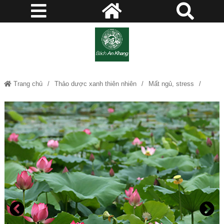
Trang chủ
Thảo dược xanh thiên nhiên
Mất ngủ, stress
Hạt Sen - Hỗ trợ trẻ nóng khát, mất ngủ và đi đái đục JD108