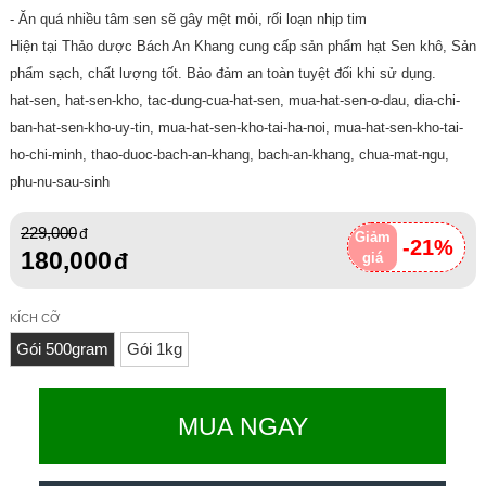
- Ăn quá nhiều tâm sen sẽ gây mệt mỏi, rối loạn nhịp tim
Hiện tại Thảo dược Bách An Khang cung cấp sản phẩm hạt Sen khô, Sản
phẩm sạch, chất lượng tốt. Bảo đảm an toàn tuyệt đối khi sử dụng.
hat-sen, hat-sen-kho, tac-dung-cua-hat-sen, mua-hat-sen-o-dau, dia-chi-
ban-hat-sen-kho-uy-tin, mua-hat-sen-kho-tai-ha-noi, mua-hat-sen-kho-tai-
ho-chi-minh, thao-duoc-bach-an-khang, bach-an-khang, chua-mat-ngu,
phu-nu-sau-sinh
229,000
Giảm
-21%
180,000
giá
KÍCH CỠ
Gói 500gram
Gói 1kg
MUA NGAY