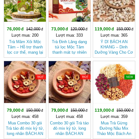
76,000
73,000
119,000
142,000
120,000
159,000
Lượt mua: 200
Lượt mua: 333
Lượt mua: 365
Trà Mâm Xôi Mộc
Trà Đinh Lăng dạng
Ý Dĩ BÁCH AN
Tâm – Hỗ trợ thanh
túi lọc Mộc Tâm
KHANG – Dinh
lọc cơ thể, mang lại
thanh mát tự nhiên
Dưỡng Vàng Cho Cơ
cảm giác nhẹ nhàng
Thể Khỏe Mạnh
-47%
-47%
-20%
HOT
HOT
NEW
79,000
79,000
119,000
150,000
150,000
150,000
Lượt mua: 458
Lượt mua: 458
Lượt mua: 359
Mua Combo 30 gói
Combo 30 gói Trà táo
Mua Trà Gừng
Trà táo đỏ mix kỷ tử,
đỏ mix kỷ tử, long
Đường Nâu Mix
long nhãn BÁCH AN
nhãn BÁCH AN
Thảo Mộc Bách An
KHANG - Trà Thảo
KHANG
Khang – Thơm Ấm