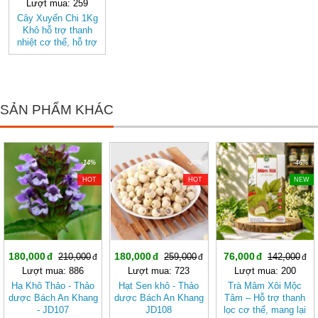
Lượt mua: 259
Cây Xuyến Chi 1Kg
Khô hỗ trợ thanh
nhiệt cơ thể, hỗ trợ
tiêu hóa BÁCH AN
KHANG
SẢN PHẨM KHÁC
-14%
-30%
-46%
HOT
HOT
NEW
180,000
180,000
76,000
210,000
259,000
142,000
Lượt mua: 886
Lượt mua: 723
Lượt mua: 200
Hạ Khô Thảo - Thảo
Hạt Sen khô - Thảo
Trà Mâm Xôi Mộc
dược Bách An Khang
dược Bách An Khang
Tâm – Hỗ trợ thanh
- JD107
JD108
lọc cơ thể, mang lại