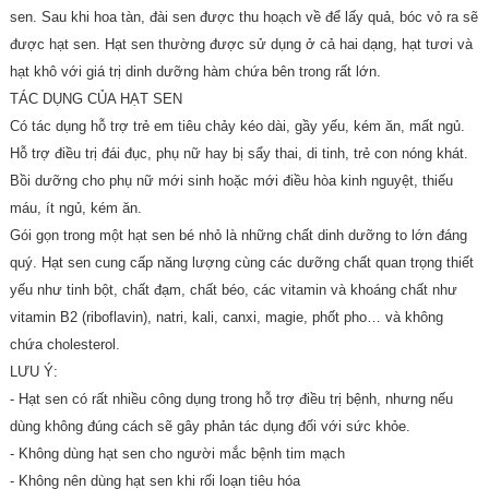
sen. Sau khi hoa tàn, đài sen được thu hoạch về để lấy quả, bóc vỏ ra sẽ
được hạt sen. Hạt sen thường được sử dụng ở cả hai dạng, hạt tươi và
hạt khô với giá trị dinh dưỡng hàm chứa bên trong rất lớn.
TÁC DỤNG CỦA HẠT SEN
Có tác dụng hỗ trợ trẻ em tiêu chảy kéo dài, gầy yếu, kém ăn, mất ngủ.
Hỗ trợ điều trị đái đục, phụ nữ hay bị sẩy thai, di tinh, trẻ con nóng khát.
Bồi dưỡng cho phụ nữ mới sinh hoặc mới điều hòa kinh nguyệt, thiếu
máu, ít ngủ, kém ăn.
Gói gọn trong một hạt sen bé nhỏ là những chất dinh dưỡng to lớn đáng
quý. Hạt sen cung cấp năng lượng cùng các dưỡng chất quan trọng thiết
yếu như tinh bột, chất đạm, chất béo, các vitamin và khoáng chất như
vitamin B2 (riboflavin), natri, kali, canxi, magie, phốt pho… và không
chứa cholesterol.
LƯU Ý:
- Hạt sen có rất nhiều công dụng trong hỗ trợ điều trị bệnh, nhưng nếu
dùng không đúng cách sẽ gây phản tác dụng đối với sức khỏe.
- Không dùng hạt sen cho người mắc bệnh tim mạch
- Không nên dùng hạt sen khi rối loạn tiêu hóa