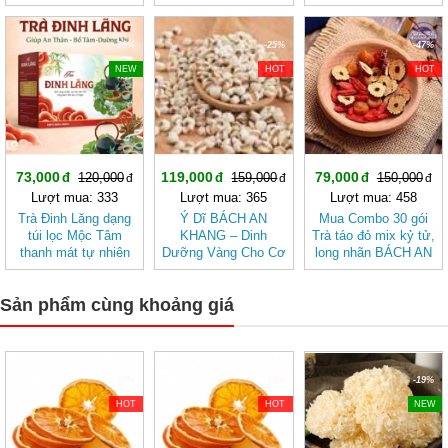
cảm giác nhẹ nhàng
-39%
-25%
-47%
NEW
HOT
HOT
73,000
119,000
79,000
120,000
159,000
150,000
Lượt mua: 333
Lượt mua: 365
Lượt mua: 458
Trà Đinh Lăng dạng
Ý Dĩ BÁCH AN
Mua Combo 30 gói
túi lọc Mộc Tâm
KHANG – Dinh
Trà táo đỏ mix kỷ tử,
thanh mát tự nhiên
Dưỡng Vàng Cho Cơ
long nhãn BÁCH AN
Thể Khỏe Mạnh
KHANG - Trà Thảo
Mộc , Ngủ Ngon
Sản phẩm cùng khoảng giá
-18%
-18%
-19%
HOT
HOT
NEW