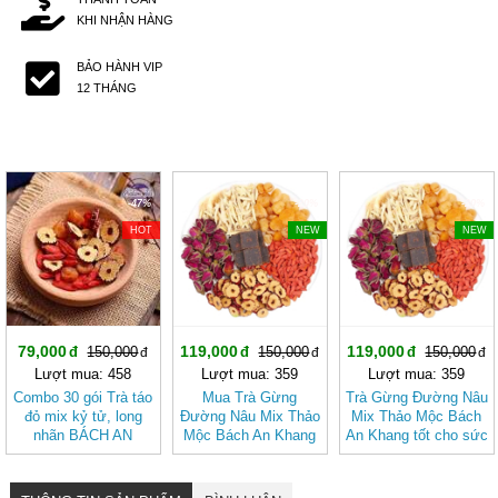
KHI NHẬN HÀNG
BẢO HÀNH VIP
12 THÁNG
-47%
-20%
-20%
HOT
NEW
NEW
79,000
119,000
119,000
150,000
150,000
150,000
Lượt mua: 458
Lượt mua: 359
Lượt mua: 359
Combo 30 gói Trà táo
Mua Trà Gừng
Trà Gừng Đường Nâu
đỏ mix kỷ tử, long
Đường Nâu Mix Thảo
Mix Thảo Mộc Bách
nhãn BÁCH AN
Mộc Bách An Khang
An Khang tốt cho sức
KHANG
– Thơm Ấm Tự
khỏe, dễ uống
Nhiên, Dễ Uống