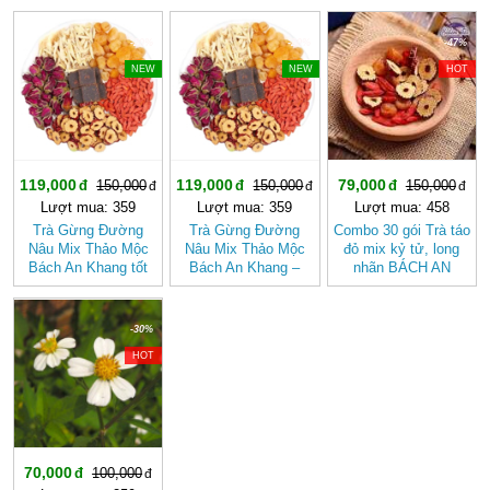
Mộc , Ngủ Ngon
Tự Nhiên, Dễ Uống
-20%
-20%
-47%
NEW
NEW
HOT
119,000
119,000
79,000
150,000
150,000
150,000
Lượt mua: 359
Lượt mua: 359
Lượt mua: 458
Trà Gừng Đường
Trà Gừng Đường
Combo 30 gói Trà táo
Nâu Mix Thảo Mộc
Nâu Mix Thảo Mộc
đỏ mix kỷ tử, long
Bách An Khang tốt
Bách An Khang –
nhãn BÁCH AN
cho sức khỏe, dễ
Thơm Ấm Tự Nhiên,
KHANG - Trà Thảo
uống
Dễ Uống
Mộc , Ngủ Ngon
-30%
HOT
70,000
100,000