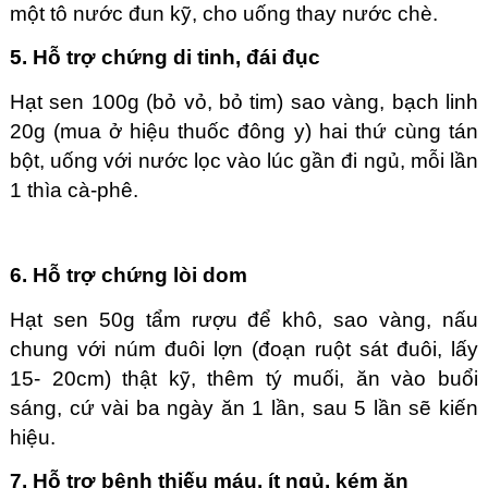
một tô nước đun kỹ, cho uống thay nước chè.
5. Hỗ trợ chứng di tinh, đái đục
Hạt sen 100g (bỏ vỏ, bỏ tim) sao vàng, bạch linh
20g (mua ở hiệu thuốc đông y) hai thứ cùng tán
bột, uống với nước lọc vào lúc gần đi ngủ, mỗi lần
1 thìa cà-phê.
6. Hỗ trợ chứng lòi dom
Hạt sen 50g tẩm rượu để khô, sao vàng, nấu
chung với núm đuôi lợn (đoạn ruột sát đuôi, lấy
15- 20cm) thật kỹ, thêm tý muối, ăn vào buổi
sáng, cứ vài ba ngày ăn 1 lần, sau 5 lần sẽ kiến
hiệu.
7. Hỗ trợ bệnh thiếu máu, ít ngủ, kém ăn