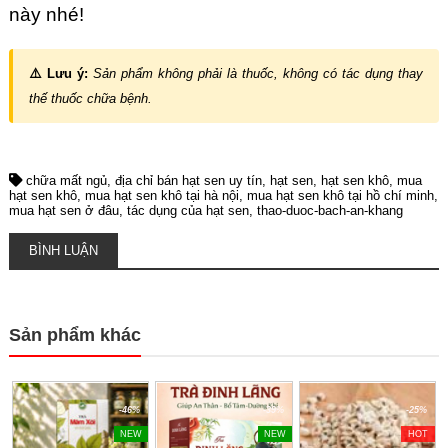
này nhé!
⚠️ Lưu ý:
Sản phẩm không phải là thuốc, không có tác dụng thay
thế thuốc chữa bệnh.
chữa mất ngủ
địa chỉ bán hạt sen uy tín
hạt sen
hạt sen khô
mua
hạt sen khô
mua hạt sen khô tại hà nội
mua hạt sen khô tại hồ chí minh
mua hạt sen ở đâu
tác dụng của hạt sen
thao-duoc-bach-an-khang
BÌNH LUẬN
Sản phẩm khác
-46%
-39%
-25%
NEW
NEW
HOT