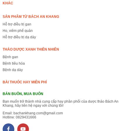
KHÁC
SẢN PHẨM TỪ BÁCH AN KHANG
Hỗ trợ điều trị gan
Ho, viêm phế quản
Hỗ trợ điều trị dạ dày
THẢO DƯỢC XANH THIÊN NHIÊN
Bệnh gan
Bệnh tiêu hóa
Bệnh dạ dày
BÀI THUỐC HAY MIỄN PHÍ
BÁN BUÔN, MUA BUÔN
Bạn muốn trở thành nhà cung cấp hay phân phối của dược thảo Bách An
Khang, hãy liên hệ ngay với chúng tôi!
Email:
bachankhang.com@gmail.com
Hotline:
0829431666