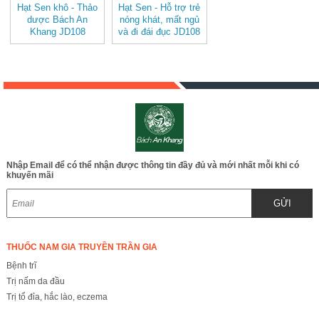
Hạt Sen khô - Thảo
Hạt Sen - Hỗ trợ trẻ
dược Bách An
nóng khát, mất ngủ
Khang JD108
và đi đái đục JD108
Nhập Email để có thể nhận được thông tin đầy đủ và mới nhất mỗi khi có
khuyến mãi
GỬI
THUỐC NAM GIA TRUYỀN TRẦN GIA
Bệnh trĩ
Trị nấm da đầu
Trị tổ đỉa, hắc lào, eczema