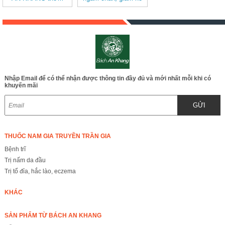
ngon tự nhiên, tố cho
chai 500ml
sức khỏe & làm đẹp
Nhập Email để có thể nhận được thông tin đầy đủ và mới nhất mỗi khi có
khuyến mãi
GỬI
THUỐC NAM GIA TRUYỀN TRẦN GIA
Bệnh trĩ
Trị nấm da đầu
Trị tổ đỉa, hắc lào, eczema
KHÁC
SẢN PHẨM TỪ BÁCH AN KHANG