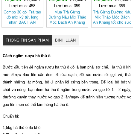
Lượt mua: 458
Lượt mua: 359
Lượt mua: 359
Combo 30 gói Trà táo
Mua Trà Gừng
Trà Gừng Đường Nâu
đỏ mix kỷ tử, long
Đường Nâu Mix Thảo
Mix Thảo Mộc Bách
nhãn BÁCH AN
Mộc Bách An Khang
An Khang tốt cho sức
KHANG
– Thơm Ấm Tự
khỏe, dễ uống
Nhiên, Dễ Uống
THÔNG TIN SẢN PHẨM
BÌNH LUẬN
Cách ngâm rượu hà thủ ô
Bước đầu tiên để ngâm rượu hà thủ ô đỏ là bạn phải sơ chế. Hà thủ ô khi
mới được đào lên cần đem đi rửa sạch, để ráo nước rồi gọt vỏ, thái
thành những lát mỏng, bỏ đi phần lõi cứng bên trong. Để loại bỏ bớt vị
chát và nóng, bạn đem hà thủ ô ngâm trong nước vo gạo từ 1 – 2 ngày,
thường xuyên thay nước vo gạo 2 lần/ngày để tránh hiện tượng nước vo
gạo lên men có thể làm hỏng hà thủ ô.
Chuẩn bị:
1,5kg hà thủ ô đỏ khô