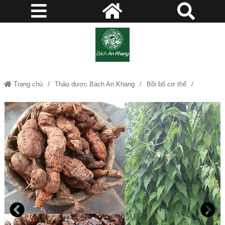
Trang chủ
Thảo dược Bách An Khang
Bồi bổ cơ thể
Đồ ngâm rượu
Hà Thủ Ô - Thảo dược Bách An Khang - JD011 hathuo