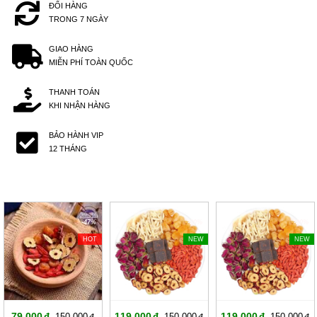
ĐỔI HÀNG
TRONG 7 NGÀY
GIAO HÀNG
MIỄN PHÍ TOÀN QUỐC
THANH TOÁN
KHI NHẬN HÀNG
BẢO HÀNH VIP
12 THÁNG
-47%
-20%
-20%
HOT
NEW
NEW
79,000
119,000
119,000
150,000
150,000
150,000