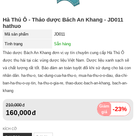
Hà Thủ Ô - Thảo dược Bách An Khang - JD011
hathuo
Mã sản phẩm
JD011
Tình trạng
Sẵn hàng
Thảo dược Bách An Khang đơn vị uy tín chuyên cung cấp Hà Thủ Ô
được thu hái tại các vùng dược liệu Việt Nam. Dược liệu xanh sạch sẽ
và chất lượng rất tốt. Bảo đảm an toàn tuyệt đối khi sử dụng cho bà con
nhân dân. ha-thu-o, tac-dung-cua-ha-thu-o, mua-ha-thu-o-o-dau, dia-chi-
ban-ha-thu-o-uy-tin, ha-thu-o-gia-re, thao-duoc-bach-an-khang, bach-an-
khang
210,000
Giảm
-23%
160,000
giá
KÍCH CỠ