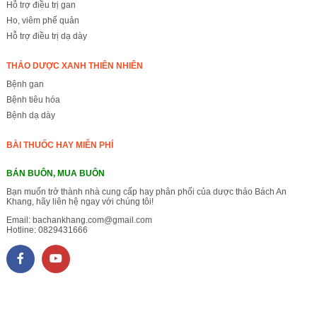
Hỗ trợ điều trị gan
Ho, viêm phế quản
Hỗ trợ điều trị dạ dày
THẢO DƯỢC XANH THIÊN NHIÊN
Bệnh gan
Bệnh tiêu hóa
Bệnh dạ dày
BÀI THUỐC HAY MIỄN PHÍ
BÁN BUÔN, MUA BUÔN
Bạn muốn trở thành nhà cung cấp hay phân phối của dược thảo Bách An
Khang, hãy liên hệ ngay với chúng tôi!
Email:
bachankhang.com@gmail.com
Hotline:
0829431666