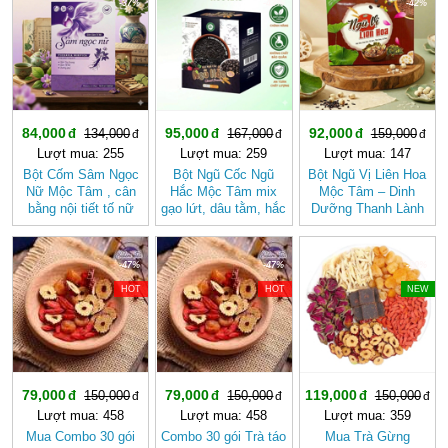
-37%
-43%
-42%
84,000
95,000
92,000
134,000
167,000
159,000
Lượt mua: 255
Lượt mua: 259
Lượt mua: 147
Bột Cốm Sâm Ngọc
Bột Ngũ Cốc Ngũ
Bột Ngũ Vị Liên Hoa
Nữ Mộc Tâm , cân
Hắc Mộc Tâm mix
Mộc Tâm – Dinh
bằng nội tiết tố nữ
gạo lứt, dâu tằm, hắc
Dưỡng Thanh Lành
kỷ tử, mè đen, đậu
Từ Gạo Lứt Và Hạt
đen
Sen
-47%
-47%
-20%
HOT
HOT
NEW
79,000
79,000
119,000
150,000
150,000
150,000
Lượt mua: 458
Lượt mua: 458
Lượt mua: 359
Mua Combo 30 gói
Combo 30 gói Trà táo
Mua Trà Gừng