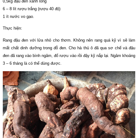
0,5kg đậu đen xanh lòng
6 – 8 lít rượu trắng (rượu 40 độ)
1 ít nước vo gạo.
Thực hiện:
Rang đậu đen với lửa nhỏ cho thơm. Không nên rang quá kỹ vì sẽ làm
mất chất dinh dưỡng trong đỗ đen. Cho hà thủ ô đã qua sơ chế và đậu
đen đã rang vào bình ngâm, đổ rượu vào rồi đậy kỹ nắp lại. Ngâm khoảng
3 – 6 tháng là có thể dùng được.