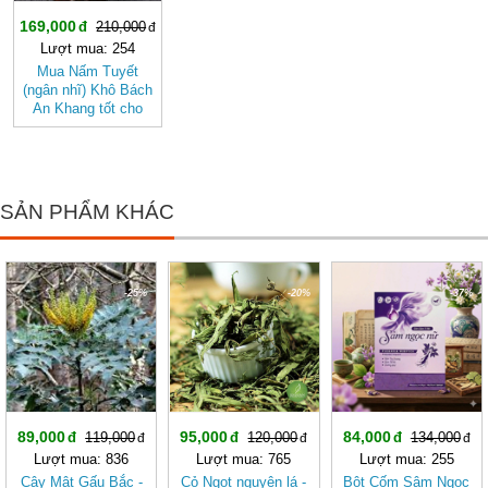
169,000
210,000
Lượt mua: 254
Mua Nấm Tuyết
(ngân nhĩ) Khô Bách
An Khang tốt cho
sức khỏe
SẢN PHẨM KHÁC
-25%
-20%
-37%
89,000
95,000
84,000
119,000
120,000
134,000
Lượt mua: 836
Lượt mua: 765
Lượt mua: 255
Cây Mật Gấu Bắc -
Cỏ Ngọt nguyên lá -
Bột Cốm Sâm Ngọc