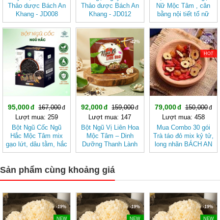
Thảo dược Bách An
Thảo dược Bách An
Nữ Mộc Tâm , cân
Khang - JD008
Khang - JD012
bằng nội tiết tố nữ
caymatgaubac
congotnguyenla
-43%
-42%
-47%
HOT
95,000
92,000
79,000
167,000
159,000
150,000
Lượt mua: 259
Lượt mua: 147
Lượt mua: 458
Bột Ngũ Cốc Ngũ
Bột Ngũ Vị Liên Hoa
Mua Combo 30 gói
Hắc Mộc Tâm mix
Mộc Tâm – Dinh
Trà táo đỏ mix kỷ tử,
gạo lứt, dâu tằm, hắc
Dưỡng Thanh Lành
long nhãn BÁCH AN
kỷ tử, mè đen, đậu
Từ Gạo Lứt Và Hạt
KHANG - Trà Thảo
đen
Sen
Mộc , Ngủ Ngon
Sản phẩm cùng khoảng giá
-19%
-19%
-19%
NEW
NEW
NEW