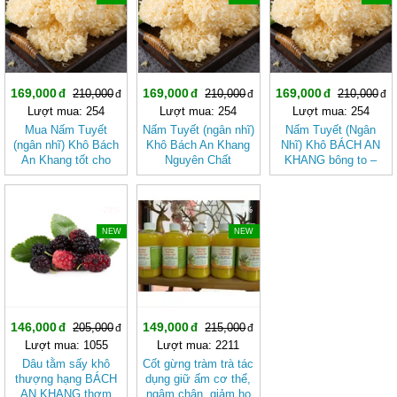
169,000
169,000
169,000
210,000
210,000
210,000
Lượt mua: 254
Lượt mua: 254
Lượt mua: 254
Mua Nấm Tuyết
Nấm Tuyết (ngân nhĩ)
Nấm Tuyết (Ngân
(ngân nhĩ) Khô Bách
Khô Bách An Khang
Nhĩ) Khô BÁCH AN
An Khang tốt cho
Nguyên Chất
KHANG bông to –
sức khỏe
Dưỡng Nhan, Nấu
Chè
-28%
-30%
NEW
NEW
146,000
149,000
205,000
215,000
Lượt mua: 1055
Lượt mua: 2211
Dâu tằm sấy khô
Cốt gừng tràm trà tác
thượng hạng BÁCH
dụng giữ ấm cơ thể,
AN KHANG thơm
ngâm chân, giảm ho