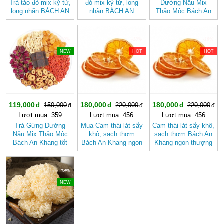
Trà táo đỏ mix kỷ tử,
đỏ mix kỷ tử, long
Đường Nâu Mix
long nhãn BÁCH AN
nhãn BÁCH AN
Thảo Mộc Bách An
KHANG - Trà Thảo
KHANG
Khang – Thơm Ấm
Mộc , Ngủ Ngon
Tự Nhiên, Dễ Uống
-20%
-18%
-18%
NEW
HOT
HOT
119,000
180,000
180,000
150,000
220,000
220,000
Lượt mua: 359
Lượt mua: 456
Lượt mua: 456
Trà Gừng Đường
Mua Cam thái lát sấy
Cam thái lát sấy khô,
Nâu Mix Thảo Mộc
khô, sạch thơm
sạch thơm Bách An
Bách An Khang tốt
Bách An Khang ngon
Khang ngon thượng
cho sức khỏe, dễ
thượng hạng
hạng
uống
-19%
NEW