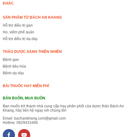
KHÁC
SẢN PHẨM TỪ BÁCH AN KHANG
Hỗ trợ điều trị gan
Ho, viêm phế quản
Hỗ trợ điều trị dạ dày
THẢO DƯỢC XANH THIÊN NHIÊN
Bệnh gan
Bệnh tiêu hóa
Bệnh dạ dày
BÀI THUỐC HAY MIỄN PHÍ
BÁN BUÔN, MUA BUÔN
Bạn muốn trở thành nhà cung cấp hay phân phối của dược thảo Bách An
Khang, hãy liên hệ ngay với chúng tôi!
Email:
bachankhang.com@gmail.com
Hotline:
0829431666