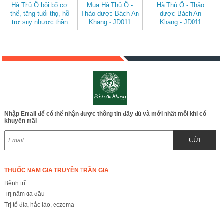
Hà Thủ Ô bồi bổ cơ
Mua Hà Thủ Ô -
Hà Thủ Ô - Thảo
thể, tăng tuổi thọ, hỗ
Thảo dược Bách An
dược Bách An
trợ suy nhược thần
Khang - JD011
Khang - JD011
kinh, kém ăn, mất
hathuo v2
hathuo
ngủ JD011
Nhập Email để có thể nhận được thông tin đầy đủ và mới nhất mỗi khi có
khuyến mãi
GỬI
THUỐC NAM GIA TRUYỀN TRẦN GIA
Bệnh trĩ
Trị nấm da đầu
Trị tổ đỉa, hắc lào, eczema