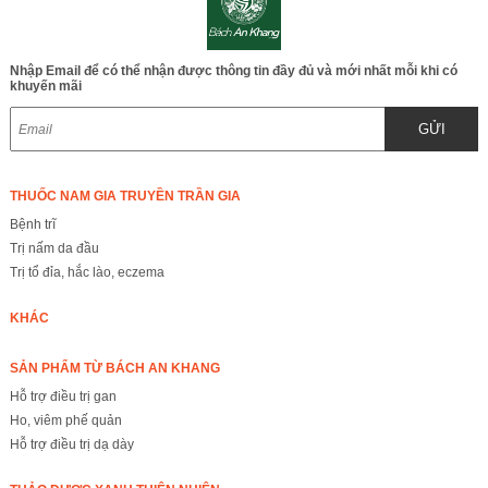
Nhập Email để có thể nhận được thông tin đầy đủ và mới nhất mỗi khi có
khuyến mãi
GỬI
THUỐC NAM GIA TRUYỀN TRẦN GIA
Bệnh trĩ
Trị nấm da đầu
Trị tổ đỉa, hắc lào, eczema
KHÁC
SẢN PHẨM TỪ BÁCH AN KHANG
Hỗ trợ điều trị gan
Ho, viêm phế quản
Hỗ trợ điều trị dạ dày