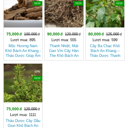
NEW
NEW
NEW
75,000
90,000
80,000
100,000
120,000
125,000
Lượt mua: 895
Lượt mua: 555
Lượt mua: 599
Mộc Hương Nam
Thanh Nhiệt, Mát
Cây Ba Chạc Khô
Khô Bách An Khang -
Gan Với Cây Hàn
Bách An Khang –
Thảo Dược Giúp Ấm
The Khô Bách An
Thảo Dược Thanh
Bụng, Hành Khí,
Khang Chính Hãng
Nhiệt, Giải Độc Gan
Giảm Đầy Hơi
Hiệu Quả
-37%
NEW
75,000
120,000
Lượt mua: 1111
Thảo Dược Cây Dầu
Giun Khô Bách An