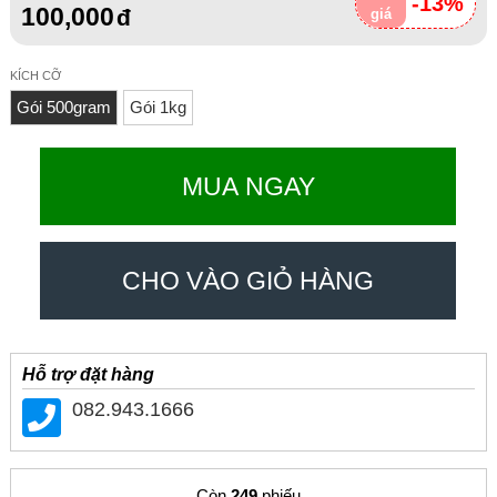
-13%
100,000
giá
KÍCH CỠ
Gói 500gram
Gói 1kg
MUA NGAY
CHO VÀO GIỎ HÀNG
Hỗ trợ đặt hàng
082.943.1666
Còn
249
phiếu