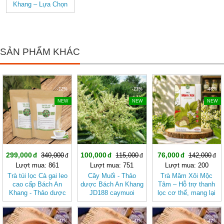
Khang – Lựa Chọn
Cho Hệ Tiêu Hóa
Khỏe Mạnh, Hỗ Trợ
Tẩy Giun
SẢN PHẨM KHÁC
-12%
-13%
-46%
NEW
NEW
NEW
299,000
100,000
76,000
340,000
115,000
142,000
Lượt mua: 861
Lượt mua: 751
Lượt mua: 200
Trà túi lọc Cà gai leo
Cây Muối - Thảo
Trà Mâm Xôi Mộc
cao cấp Bách An
dược Bách An Khang
Tâm – Hỗ trợ thanh
Khang - Thảo dược
JD188 caymuoi
lọc cơ thể, mang lại
Bách An Khang
cảm giác nhẹ nhàng
JD025
tratuiloccagaileo
-47%
-47%
-47%