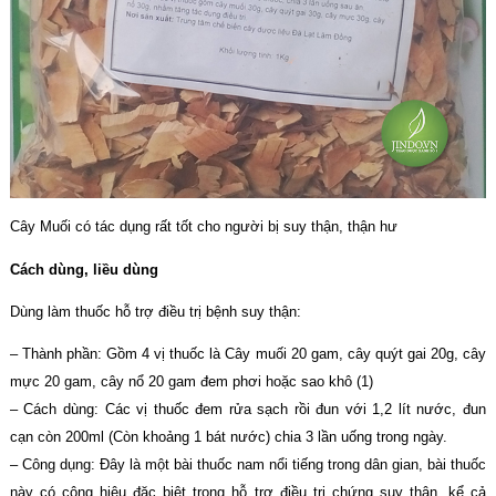
Cây Muối có tác dụng rất tốt cho người bị suy thận, thận hư
Cách dùng, liều dùng
Dùng làm thuốc hỗ trợ điều trị bệnh suy thận:
– Thành phần: Gồm 4 vị thuốc là Cây muối 20 gam, cây quýt gai 20g, cây
mực 20 gam, cây nổ 20 gam đem phơi hoặc sao khô (1)
– Cách dùng: Các vị thuốc đem rửa sạch rồi đun với 1,2 lít nước, đun
cạn còn 200ml (Còn khoảng 1 bát nước) chia 3 lần uống trong ngày.
– Công dụng: Đây là một bài thuốc nam nổi tiếng trong dân gian, bài thuốc
này có công hiệu đặc biệt trong hỗ trợ điều trị chứng suy thận, kể cả