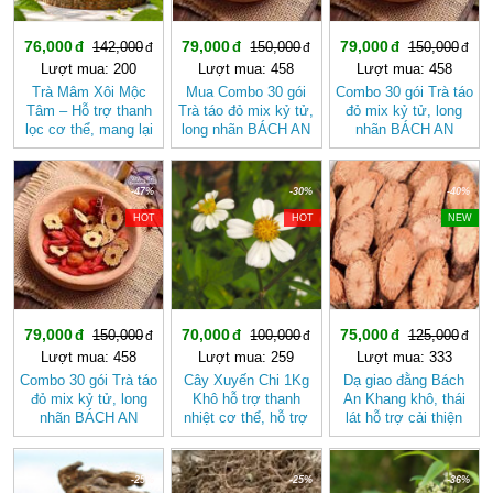
76,000
79,000
79,000
142,000
150,000
150,000
Lượt mua: 200
Lượt mua: 458
Lượt mua: 458
Trà Mâm Xôi Mộc
Mua Combo 30 gói
Combo 30 gói Trà táo
Tâm – Hỗ trợ thanh
Trà táo đỏ mix kỷ tử,
đỏ mix kỷ tử, long
lọc cơ thể, mang lại
long nhãn BÁCH AN
nhãn BÁCH AN
cảm giác nhẹ nhàng
KHANG - Trà Thảo
KHANG
Mộc , Ngủ Ngon
-47%
-30%
-40%
HOT
HOT
NEW
79,000
70,000
75,000
150,000
100,000
125,000
Lượt mua: 458
Lượt mua: 259
Lượt mua: 333
Combo 30 gói Trà táo
Cây Xuyến Chi 1Kg
Dạ giao đằng Bách
đỏ mix kỷ tử, long
Khô hỗ trợ thanh
An Khang khô, thái
nhãn BÁCH AN
nhiệt cơ thể, hỗ trợ
lát hỗ trợ cải thiện
KHANG - Trà Thảo
tiêu hóa BÁCH AN
giấc ngủ
Mộc , Ngủ Ngon
KHANG
-25%
-25%
-36%