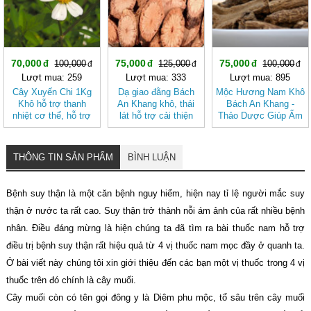
70,000
75,000
75,000
100,000
125,000
100,000
Lượt mua: 259
Lượt mua: 333
Lượt mua: 895
Cây Xuyến Chi 1Kg
Dạ giao đằng Bách
Mộc Hương Nam Khô
Khô hỗ trợ thanh
An Khang khô, thái
Bách An Khang -
nhiệt cơ thể, hỗ trợ
lát hỗ trợ cải thiện
Thảo Dược Giúp Ấm
tiêu hóa BÁCH AN
giấc ngủ
Bụng, Hành Khí,
KHANG
Giảm Đầy Hơi
THÔNG TIN SẢN PHẨM
BÌNH LUẬN
Bệnh suy thận là một căn bệnh nguy hiểm, hiện nay tỉ lệ người mắc suy
thận ở nước ta rất cao. Suy thận trở thành nỗi ám ảnh của rất nhiều bệnh
nhân. Điều đáng mừng là hiện chúng ta đã tìm ra bài thuốc nam hỗ trợ
điều trị bệnh suy thận rất hiệu quả từ 4 vị thuốc nam mọc đầy ở quanh ta.
Ở bài viết này chúng tôi xin giới thiệu đến các bạn một vị thuốc trong 4 vị
thuốc trên đó chính là cây muối.
Cây muối còn có tên gọi đông y là Diêm phu mộc, tổ sâu trên cây muối