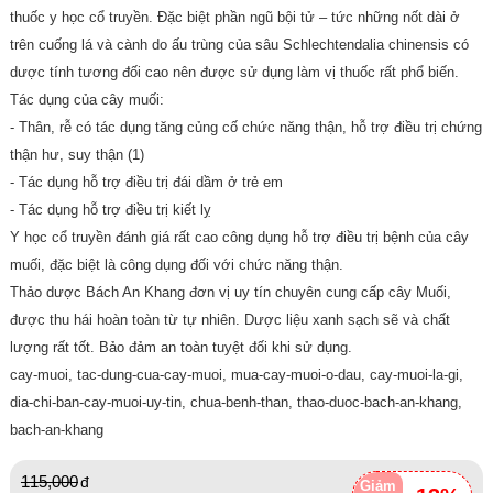
thuốc y học cổ truyền. Đặc biệt phần ngũ bội tử – tức những nốt dài ở
trên cuống lá và cành do ấu trùng của sâu Schlechtendalia chinensis có
dược tính tương đối cao nên được sử dụng làm vị thuốc rất phổ biến.
Tác dụng của cây muối:
- Thân, rễ có tác dụng tăng củng cố chức năng thận, hỗ trợ điều trị chứng
thận hư, suy thận (1)
- Tác dụng hỗ trợ điều trị đái dầm ở trẻ em
- Tác dụng hỗ trợ điều trị kiết lỵ
Y học cổ truyền đánh giá rất cao công dụng hỗ trợ điều trị bệnh của cây
muối, đặc biệt là công dụng đối với chức năng thận.
Thảo dược Bách An Khang đơn vị uy tín chuyên cung cấp cây Muối,
được thu hái hoàn toàn từ tự nhiên. Dược liệu xanh sạch sẽ và chất
lượng rất tốt. Bảo đảm an toàn tuyệt đối khi sử dụng.
cay-muoi, tac-dung-cua-cay-muoi, mua-cay-muoi-o-dau, cay-muoi-la-gi,
dia-chi-ban-cay-muoi-uy-tin, chua-benh-than, thao-duoc-bach-an-khang,
bach-an-khang
115,000
Giảm