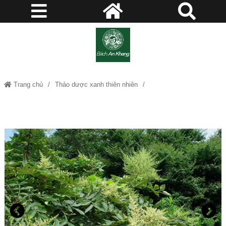
Trang chủ
Thảo dược xanh thiên nhiên
Cây Muối - Tin vui cho những bệnh nhân mắc suy thận, bệnh hư JD188
caymuoi