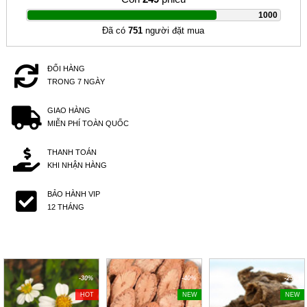
|
1000
Đã có
751
người đặt mua
ĐỔI HÀNG
TRONG 7 NGÀY
GIAO HÀNG
MIỄN PHÍ TOÀN QUỐC
THANH TOÁN
KHI NHẬN HÀNG
BẢO HÀNH VIP
12 THÁNG
-30%
-40%
-25%
HOT
NEW
NEW