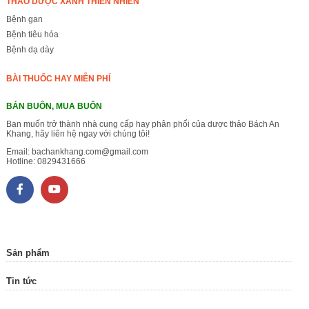
THẢO DƯỢC XANH THIÊN NHIÊN
Bệnh gan
Bệnh tiêu hóa
Bệnh dạ dày
BÀI THUỐC HAY MIỄN PHÍ
BÁN BUÔN, MUA BUÔN
Bạn muốn trở thành nhà cung cấp hay phân phối của dược thảo Bách An
Khang, hãy liên hệ ngay với chúng tôi!
Email:
bachankhang.com@gmail.com
Hotline:
0829431666
Sản phẩm
Tin tức