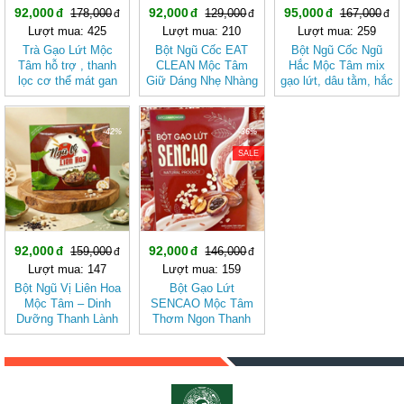
92,000
92,000
95,000
178,000
129,000
167,000
Lượt mua: 425
Lượt mua: 210
Lượt mua: 259
Trà Gạo Lứt Mộc
Bột Ngũ Cốc EAT
Bột Ngũ Cốc Ngũ
Tâm hỗ trợ , thanh
CLEAN Mộc Tâm
Hắc Mộc Tâm mix
lọc cơ thể mát gan
Giữ Dáng Nhẹ Nhàng
gạo lứt, dâu tằm, hắc
Theo Cách Tự Nhiên
kỷ tử, mè đen, đậu
đen
-42%
-36%
SALE
92,000
92,000
159,000
146,000
Lượt mua: 147
Lượt mua: 159
Bột Ngũ Vị Liên Hoa
Bột Gạo Lứt
Mộc Tâm – Dinh
SENCAO Mộc Tâm
Dưỡng Thanh Lành
Thơm Ngon Thanh
Từ Gạo Lứt Và Hạt
Nhẹ, Phù Hợp Ăn
Sen
Kiêng