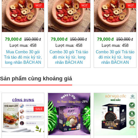
HOT
HOT
HOT
79,000
79,000
79,000
150,000
150,000
150,000
Lượt mua: 458
Lượt mua: 458
Lượt mua: 458
Mua Combo 30 gói
Combo 30 gói Trà táo
Combo 30 gói Trà táo
Trà táo đỏ mix kỷ tử,
đỏ mix kỷ tử, long
đỏ mix kỷ tử, long
long nhãn BÁCH AN
nhãn BÁCH AN
nhãn BÁCH AN
KHANG - Trà Thảo
KHANG
KHANG - Trà Thảo
Mộc , Ngủ Ngon
Mộc , Ngủ Ngon
Sản phẩm cùng khoảng giá
-48%
-28%
-43%
SALE