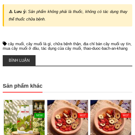
⚠️ Lưu ý:
Sản phẩm không phải là thuốc, không có tác dụng thay
thế thuốc chữa bệnh.
cây muối
cây muối là gì
chữa bệnh thận
địa chỉ bán cây muối uy tín
mua cây muối ở đâu
tác dụng của cây muối
thao-duoc-bach-an-khang
BÌNH LUẬN
Sản phẩm khác
-46%
-47%
-47%
NEW
HOT
HOT