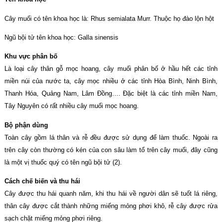
Cây muối có tên khoa học là: Rhus semialata Murr. Thuộc họ đào lộn hột
Ngũ bội tử tên khoa học: Galla sinensis
Khu vực phân bố
Là loại cây thân gỗ mọc hoang, cây muối phân bố ở hầu hết các tỉnh
miền núi của nước ta, cây mọc nhiều ở các tỉnh Hòa Bình, Ninh Bình,
Thanh Hóa, Quảng Nam, Lâm Đồng…. Đặc biệt là các tỉnh miền Nam,
Tây Nguyên có rất nhiều cây muối mọc hoang.
Bộ phận dùng
Toàn cây gồm lá thân và rễ đều được sử dụng để làm thuốc. Ngoài ra
trên cây còn thường có kén của con sâu làm tổ trên cây muối, đây cũng
là một vị thuốc quý có tên ngũ bội tử (2).
Cách chế biến và thu hái
Cây được thu hái quanh năm, khi thu hái về người dân sẽ tuốt lá riêng,
thân cây được cắt thành những miếng mỏng phơi khô, rễ cây được rửa
sạch chặt miếng mỏng phơi riêng.