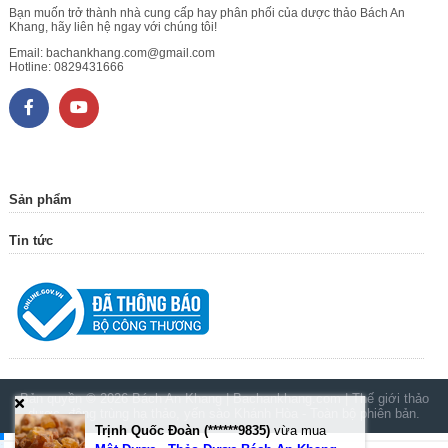
Bạn muốn trở thành nhà cung cấp hay phân phối của dược thảo Bách An
Khang, hãy liên hệ ngay với chúng tôi!
Email:
bachankhang.com@gmail.com
Hotline:
0829431666
Sản phẩm
Tin tức
Bản quyền © 2026
Bách An Khang | Bachankhang.com | Thế giới thảo
dược, đông trùng hạ thảo, yến sào Khánh Hòa
- Toàn bộ phiên bản.
Trịnh Quốc Đoàn (******9835)
vừa mua
.