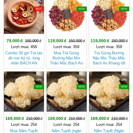
-47%
-20%
-20%
HOT
NEW
NEW
79,000
119,000
119,000
150,000
150,000
150,000
Lượt mua: 458
Lượt mua: 359
Lượt mua: 359
Combo 30 gói Trà táo
Mua Trà Gừng
Trà Gừng Đường
đỏ mix kỷ tử, long
Đường Nâu Mix
Nâu Mix Thảo Mộc
nhãn BÁCH AN
Thảo Mộc Bách An
Bách An Khang tốt
KHANG
Khang – Thơm Ấm
cho sức khỏe, dễ
Tự Nhiên, Dễ Uống
uống
-19%
-19%
-19%
NEW
NEW
NEW
169,000
169,000
169,000
210,000
210,000
210,000
Lượt mua: 254
Lượt mua: 254
Lượt mua: 254
Mua Nấm Tuyết
Nấm Tuyết (ngân
Nấm Tuyết (Ngân