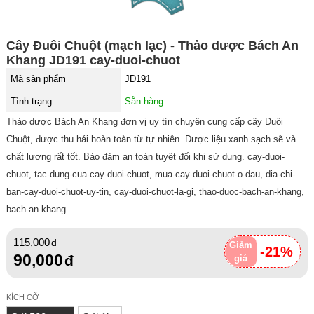
Cây Đuôi Chuột (mạch lạc) - Thảo dược Bách An
Khang JD191 cay-duoi-chuot
Mã sản phẩm
JD191
Tình trạng
Sẵn hàng
Thảo dược Bách An Khang đơn vị uy tín chuyên cung cấp cây Đuôi
Chuột, được thu hái hoàn toàn từ tự nhiên. Dược liệu xanh sạch sẽ và
chất lượng rất tốt. Bảo đảm an toàn tuyệt đối khi sử dụng. cay-duoi-
chuot, tac-dung-cua-cay-duoi-chuot, mua-cay-duoi-chuot-o-dau, dia-chi-
ban-cay-duoi-chuot-uy-tin, cay-duoi-chuot-la-gi, thao-duoc-bach-an-khang,
bach-an-khang
115,000
Giảm
-21%
90,000
giá
KÍCH CỠ