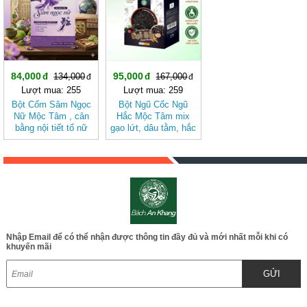
84,000
95,000
134,000
167,000
Lượt mua: 255
Lượt mua: 259
Bột Cốm Sâm Ngọc
Bột Ngũ Cốc Ngũ
Nữ Mộc Tâm , cân
Hắc Mộc Tâm mix
bằng nội tiết tố nữ
gạo lứt, dâu tằm, hắc
kỷ tử, mè đen, đậu
đen
Nhập Email để có thể nhận được thông tin đầy đủ và mới nhất mỗi khi có
khuyến mãi
GỬI