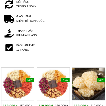
ĐỔI HÀNG
TRONG 7 NGÀY
GIAO HÀNG
MIỄN PHÍ TOÀN QUỐC
THANH TOÁN
KHI NHẬN HÀNG
BẢO HÀNH VIP
12 THÁNG
-20%
-20%
-19%
NEW
NEW
NEW
119,000
119,000
169,000
150,000
150,000
210,000