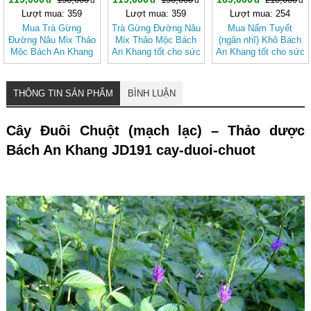
Lượt mua: 359
Lượt mua: 359
Lượt mua: 254
Mua Trà Gừng
Trà Gừng Đường Nâu
Mua Nấm Tuyết
Đường Nâu Mix Thảo
Mix Thảo Mộc Bách
(ngân nhĩ) Khô Bách
Mộc Bách An Khang
An Khang tốt cho sức
An Khang tốt cho sức
– Thơm Ấm Tự
khỏe, dễ uống
khỏe
Nhiên, Dễ Uống
THÔNG TIN SẢN PHẨM
BÌNH LUẬN
Cây Đuôi Chuột (mạch lạc) – Thảo dược
Bách An Khang JD191 cay-duoi-chuot