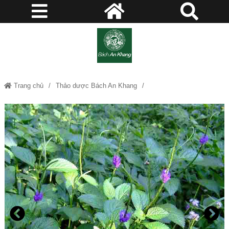
Trang chủ
Thảo dược Bách An Khang
Cây Đuôi Chuột (mạch lạc) - Thảo dược Bách An Khang JD191 cay-duoi-
chuot