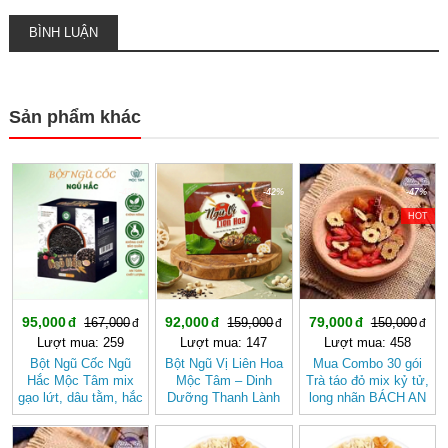
BÌNH LUẬN
Sản phẩm khác
-43%
-42%
-47%
HOT
95,000
92,000
79,000
167,000
159,000
150,000
Lượt mua: 259
Lượt mua: 147
Lượt mua: 458
Bột Ngũ Cốc Ngũ
Bột Ngũ Vị Liên Hoa
Mua Combo 30 gói
Hắc Mộc Tâm mix
Mộc Tâm – Dinh
Trà táo đỏ mix kỷ tử,
gạo lứt, dâu tằm, hắc
Dưỡng Thanh Lành
long nhãn BÁCH AN
kỷ tử, mè đen, đậu
Từ Gạo Lứt Và Hạt
KHANG - Trà Thảo
đen
Sen
Mộc , Ngủ Ngon