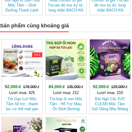
Bột Ngũ Vị Liên Hoa
Mua Combo 30 gói
Combo 30 gói Trà táo
Mộc Tâm – Dinh
Trà táo đỏ mix kỷ tử,
đỏ mix kỷ tử, long
Dưỡng Thanh Lành
long nhãn BÁCH AN
nhãn BÁCH AN
Từ Gạo Lứt Và Hạt
KHANG - Trà Thảo
KHANG
Sen
Mộc , Ngủ Ngon
Sản phẩm cùng khoảng giá
-48%
-37%
-28%
SALE
92,000
84,000
92,000
178,000
135,000
129,000
Lượt mua: 425
Lượt mua: 212
Lượt mua: 210
Trà Gạo Lứt Mộc
Trà búp ổi non Mộc
Bột Ngũ Cốc EAT
Tâm hỗ trợ , thanh
Tâm - Hỗ Trợ Máu,
CLEAN Mộc Tâm
lọc cơ thể mát gan
Ổn Định Đường
Giữ Dáng Nhẹ Nhàng
Huyết
Theo Cách Tự Nhiên
-37%
-43%