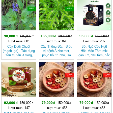
-21%
-13%
-43%
NEW
NEW
90,000
165,000
95,000
115,000
190,000
167,000
Lượt mua: 881
Lượt mua: 896
Lượt mua: 259
Cây Đuôi Chuột
Cây Thông Đất - Điều
Bột Ngũ Cốc Ngũ
(mạch lạc) - Tác dụng
trị bệnh Alzheimer,
Hắc Mộc Tâm mix
điều trị tiểu đường,
phục hồi trí nhớ, sa
gạo lứt, dâu tằm, hắc
ho, viêm tiết niệu
sút trí tuệ JD192
kỷ tử, mè đen, đậu
JD191 cayduoichuot
caythongdat
đen
-42%
-47%
-47%
HOT
HOT
92,000
79,000
79,000
159,000
150,000
150,000
Lượt mua: 147
Lượt mua: 458
Lượt mua: 458