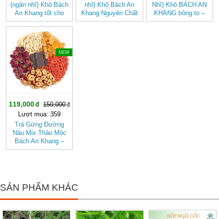
(ngân nhĩ) Khô Bách
nhĩ) Khô Bách An
Nhĩ) Khô BÁCH AN
An Khang tốt cho
Khang Nguyên Chất
KHANG bông to –
sức khỏe
Dưỡng Nhan, Nấu
Chè
-20%
NEW
119,000
150,000
Lượt mua: 359
Trà Gừng Đường
Nâu Mix Thảo Mộc
Bách An Khang –
Thơm Ấm Tự Nhiên,
Dễ Uống
SẢN PHẨM KHÁC