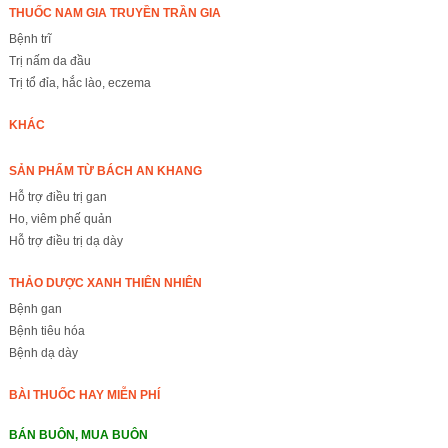
THUỐC NAM GIA TRUYỀN TRẦN GIA
Bệnh trĩ
Trị nấm da đầu
Trị tổ đỉa, hắc lào, eczema
KHÁC
SẢN PHẨM TỪ BÁCH AN KHANG
Hỗ trợ điều trị gan
Ho, viêm phế quản
Hỗ trợ điều trị dạ dày
THẢO DƯỢC XANH THIÊN NHIÊN
Bệnh gan
Bệnh tiêu hóa
Bệnh dạ dày
BÀI THUỐC HAY MIỄN PHÍ
BÁN BUÔN, MUA BUÔN