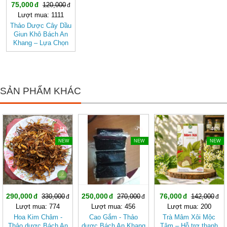
75,000
120,000
Lượt mua: 1111
Thảo Dược Cây Dầu
Giun Khô Bách An
Khang – Lựa Chọn
Cho Hệ Tiêu Hóa
Khỏe Mạnh, Hỗ Trợ
Tẩy Giun
SẢN PHẨM KHÁC
-12%
-7%
-46%
NEW
NEW
NEW
290,000
250,000
76,000
330,000
270,000
142,000
Lượt mua: 774
Lượt mua: 456
Lượt mua: 200
Hoa Kim Châm -
Cao Gắm - Thảo
Trà Mâm Xôi Mộc
Thảo dược Bách An
dược Bách An Khang
Tâm – Hỗ trợ thanh