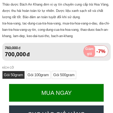
Thảo dược Bách An Khang đơn vị uy tín chuyên cung cấp trà Hoa Vàng,
được thu hái hoàn toàn từ tự nhiên. Dược liệu xanh sạch sẽ và chất
lượng rất tốt. Bảo đảm an toàn tuyệt đối khi sử dụng.
tra-hoa-vang, tac-dung-cua-tra-hoa-vang, mua-tra-hoa-vang-o-dau, dia-chi-
ban-tra-hoa-vang-uy-tin, cong-dung-cua-tra-hoa-vang, thao-duoc-bach-an-
khang, lam-dep, keo-dai-tuoi-tho, bach-an-khang
760,000
Giảm
-7%
700,000
giá
KÍCH CỠ
Gói 50gram
Gói 100gram
Gói 500gram
MUA NGAY