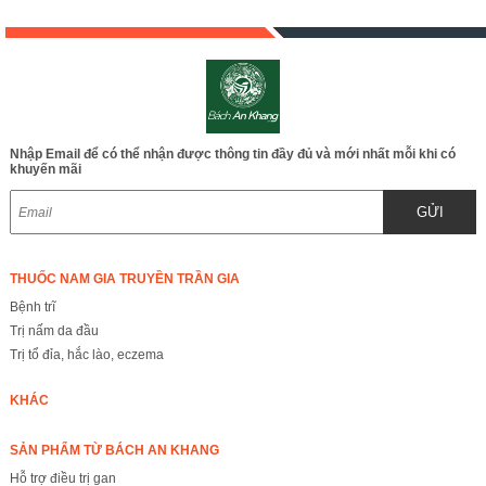
hay JD124
trahoavang v2
Nhập Email để có thể nhận được thông tin đầy đủ và mới nhất mỗi khi có
khuyến mãi
GỬI
THUỐC NAM GIA TRUYỀN TRẦN GIA
Bệnh trĩ
Trị nấm da đầu
Trị tổ đỉa, hắc lào, eczema
KHÁC
SẢN PHẨM TỪ BÁCH AN KHANG
Hỗ trợ điều trị gan