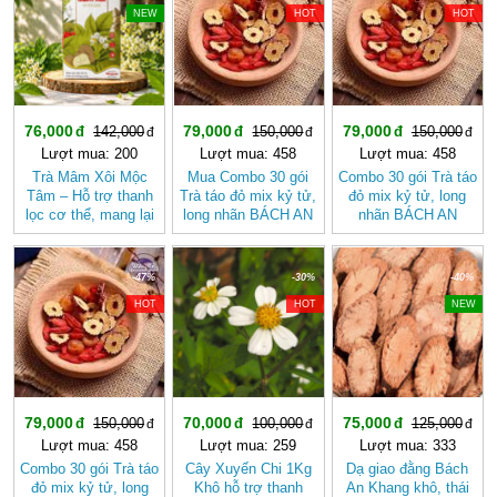
NEW
HOT
HOT
76,000
79,000
79,000
142,000
150,000
150,000
Lượt mua: 200
Lượt mua: 458
Lượt mua: 458
Trà Mâm Xôi Mộc
Mua Combo 30 gói
Combo 30 gói Trà táo
Tâm – Hỗ trợ thanh
Trà táo đỏ mix kỷ tử,
đỏ mix kỷ tử, long
lọc cơ thể, mang lại
long nhãn BÁCH AN
nhãn BÁCH AN
cảm giác nhẹ nhàng
KHANG - Trà Thảo
KHANG
Mộc , Ngủ Ngon
-47%
-30%
-40%
HOT
HOT
NEW
79,000
70,000
75,000
150,000
100,000
125,000
Lượt mua: 458
Lượt mua: 259
Lượt mua: 333
Combo 30 gói Trà táo
Cây Xuyến Chi 1Kg
Dạ giao đằng Bách
đỏ mix kỷ tử, long
Khô hỗ trợ thanh
An Khang khô, thái