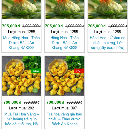
705,000
705,000
705,000
1,008,000
1,008,000
1,008,000
Lượt mua: 1255
Lượt mua: 1255
Lượt mua: 1255
Mua Hồng Hoa - Thảo
Hồng Hoa - Thảo
Hồng Hoa - Ứ đau do
Dược Bách An
Dược Bách An
chấn thương, Lở
Khang BAK838
Khang BAK838
sưng tấy đau nhức,
Đau kinh, đau bụng
sau sanh BAK838
-7%
-7%
NEW
HOT
700,000
700,000
760,000
760,000
Lượt mua: 292
Lượt mua: 397
Mua Trà Hoa Vàng –
Trà hoa vàng giá bao
Nữ hoàng trà giúp
nhiêu – Thảo dược
kéo dài tuổi thọ, Hỗ
Bách An Khang
trợ giảm bệnh cực
JD124 trahoavang