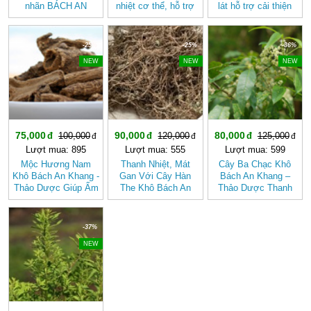
nhãn BÁCH AN
nhiệt cơ thể, hỗ trợ
lát hỗ trợ cải thiện
KHANG - Trà Thảo
tiêu hóa BÁCH AN
giấc ngủ
Mộc , Ngủ Ngon
KHANG
-25%
-25%
-36%
NEW
NEW
NEW
75,000
90,000
80,000
100,000
120,000
125,000
Lượt mua: 895
Lượt mua: 555
Lượt mua: 599
Mộc Hương Nam
Thanh Nhiệt, Mát
Cây Ba Chạc Khô
Khô Bách An Khang -
Gan Với Cây Hàn
Bách An Khang –
Thảo Dược Giúp Ấm
The Khô Bách An
Thảo Dược Thanh
Bụng, Hành Khí,
Khang Chính Hãng
Nhiệt, Giải Độc Gan
Giảm Đầy Hơi
Hiệu Quả
-37%
NEW