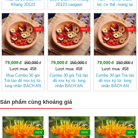
Khang JD122
JD123 caogam
lọc cơ thể, mang lại
hoakimcham
cảm giác nhẹ nhàng
-47%
-47%
-47%
HOT
HOT
HOT
79,000
79,000
79,000
150,000
150,000
150,000
Lượt mua: 458
Lượt mua: 458
Lượt mua: 458
Mua Combo 30 gói
Combo 30 gói Trà táo
Combo 30 gói Trà táo
Trà táo đỏ mix kỷ tử,
đỏ mix kỷ tử, long
đỏ mix kỷ tử, long
long nhãn BÁCH AN
nhãn BÁCH AN
nhãn BÁCH AN
KHANG - Trà Thảo
KHANG
KHANG - Trà Thảo
Mộc , Ngủ Ngon
Mộc , Ngủ Ngon
Sản phẩm cùng khoảng giá
-30%
-30%
-30%
NEW
NEW
NEW