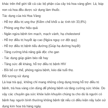
khác trên thế giới tất cả các bộ phận của cây trà hoa vàng gồm: Lá, búp
non và hoa đều được sử dụng làm thuốc.
Tác dụng của trà Hoa Vàng:
- Hỗ trợ điều trị ung thư (Kiềm chế khối u ác tính tới 33,8%)
- Phòng ung thư hiệu quả
- Ngăn ngừa bệnh tim mạch, mạch vành, hạ cholesterol
- Hỗ trợ điều trị huyết áp cao (Ngừa nguy cơ đột quỵ)
- Hỗ trợ điều trị bệnh tiểu đường (Giúp hạ đường huyết)
- Tăng cường khả năng giải độc cho gan
- Tác dụng giúp giảm béo rất hay
- Tăng sức đề kháng, hỗ trợ điều trị bệnh HIV
- Bồi bổ cơ thể, phòng ngừa bệnh, kéo dài tuổi thọ.
Đối tượng sử dụng
Là loại trà quý, không chỉ mang những công dụng trong hỗ trợ điều trị
bệnh, trà hoa vàng còn dùng để phòng bệnh và tăng cường sức khỏe. Do
vậy các chuyên gia sức khỏe luôn khuyên chúng ta cho dù là người có
bệnh hay người bình thường không bệnh tật nếu có điều kiện nãy luôn sử
dụng kim hoa trà hàng ngày.