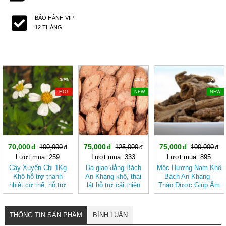
BẢO HÀNH VIP
12 THÁNG
-30%
-40%
-25%
HOT
NEW
NEW
70,000
75,000
75,000
100,000
125,000
100,000
Lượt mua: 259
Lượt mua: 333
Lượt mua: 895
Cây Xuyến Chi 1Kg
Dạ giao đằng Bách
Mộc Hương Nam Khô
Khô hỗ trợ thanh
An Khang khô, thái
Bách An Khang -
nhiệt cơ thể, hỗ trợ
lát hỗ trợ cải thiện
Thảo Dược Giúp Ấm
tiêu hóa BÁCH AN
giấc ngủ
Bụng, Hành Khí,
KHANG
Giảm Đầy Hơi
THÔNG TIN SẢN PHẨM
BÌNH LUẬN