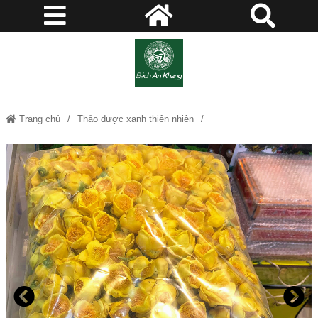
Trang chủ
Thảo dược xanh thiên nhiên
Trà Hoa Vàng – Nữ hoàng trà giúp kéo dài tuổi thọ, ngừa bệnh cực hay
JD124 trahoavang