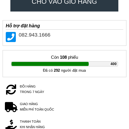
CHO VÀO GIỎ HÀNG
Hỗ trợ đặt hàng
082.943.1666
Còn
108
phiếu
|
400
Đã có
292
người đặt mua
ĐỔI HÀNG
TRONG 7 NGÀY
GIAO HÀNG
MIỄN PHÍ TOÀN QUỐC
THANH TOÁN
KHI NHẬN HÀNG