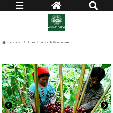
Trang chủ
Thảo dược xanh thiên nhiên
Thảo Quả - kích thích tiêu hóa, Hỗ trợ đau bụng, đầy bụng, chướng bụng,
nấc, nôn ọe, tiêu chảy, sốt rét, hôi miệng, sâu răng…JD112