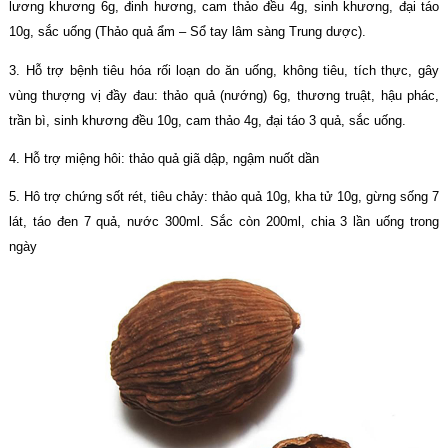
lương khương 6g, đinh hương, cam thảo đều 4g, sinh khương, đại táo
10g, sắc uống (Thảo quả ẩm – Sổ tay lâm sàng Trung dược).
3. Hỗ trợ bệnh tiêu hóa rối loạn do ăn uống, không tiêu, tích thực, gây
vùng thượng vị đầy đau: thảo quả (nướng) 6g, thương truật, hậu phác,
trần bì, sinh khương đều 10g, cam thảo 4g, đại táo 3 quả, sắc uống.
4. Hỗ trợ miệng hôi: thảo quả giã dập, ngậm nuốt dần
5. Hô trợ chứng sốt rét, tiêu chảy: thảo quả 10g, kha tử 10g, gừng sống 7
lát, táo đen 7 quả, nước 300ml. Sắc còn 200ml, chia 3 lần uống trong
ngày