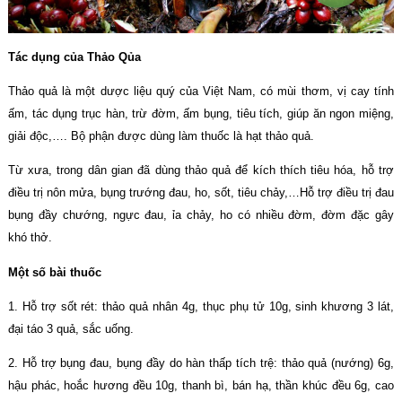
Tác dụng của Thảo Qủa
Thảo quả là một dược liệu quý của Việt Nam, có mùi thơm, vị cay tính
ấm, tác dụng trục hàn, trừ đờm, ấm bụng, tiêu tích, giúp ăn ngon miệng,
giải độc,…. Bộ phận được dùng làm thuốc là hạt thảo quả.
Từ xưa, trong dân gian đã dùng thảo quả để kích thích tiêu hóa, hỗ trợ
điều trị nôn mửa, bụng trướng đau, ho, sốt, tiêu chảy,…Hỗ trợ điều trị đau
bụng đầy chướng, ngực đau, ỉa chảy, ho có nhiều đờm, đờm đặc gây
khó thở.
Một số bài thuốc
1. Hỗ trợ sốt rét: thảo quả nhân 4g, thục phụ tử 10g, sinh khương 3 lát,
đại táo 3 quả, sắc uống.
2. Hỗ trợ bụng đau, bụng đầy do hàn thấp tích trệ: thảo quả (nướng) 6g,
hậu phác, hoắc hương đều 10g, thanh bì, bán hạ, thần khúc đều 6g, cao