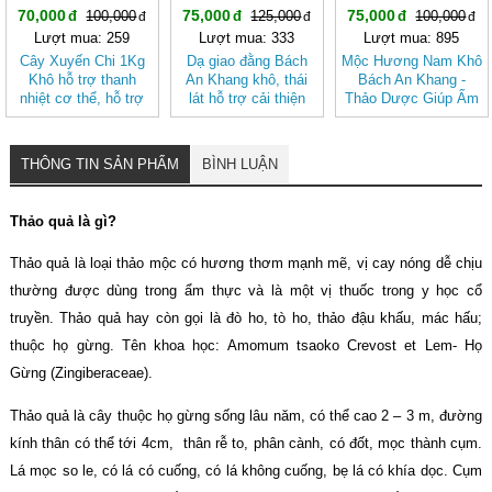
70,000
75,000
75,000
100,000
125,000
100,000
Lượt mua: 259
Lượt mua: 333
Lượt mua: 895
Cây Xuyến Chi 1Kg
Dạ giao đằng Bách
Mộc Hương Nam Khô
Khô hỗ trợ thanh
An Khang khô, thái
Bách An Khang -
nhiệt cơ thể, hỗ trợ
lát hỗ trợ cải thiện
Thảo Dược Giúp Ấm
tiêu hóa BÁCH AN
giấc ngủ
Bụng, Hành Khí,
KHANG
Giảm Đầy Hơi
THÔNG TIN SẢN PHẨM
BÌNH LUẬN
Thảo quả là gì?
Thảo quả là loại thảo mộc có hương thơm mạnh mẽ, vị cay nóng dễ chịu
thường được dùng trong ẩm thực và là một vị thuốc trong y học cổ
truyền. Thảo quả hay còn gọi là đò ho, tò ho, thảo đậu khấu, mác hấu;
thuộc họ gừng. Tên khoa học: Amomum tsaoko Crevost et Lem- Họ
Gừng (Zingiberaceae).
Thảo quả là cây thuộc họ gừng sống lâu năm, có thể cao 2 – 3 m, đường
kính thân có thể tới 4cm, thân rễ to, phân cành, có đốt, mọc thành cụm.
Lá mọc so le, có lá có cuống, có lá không cuống, bẹ lá có khía dọc. Cụm