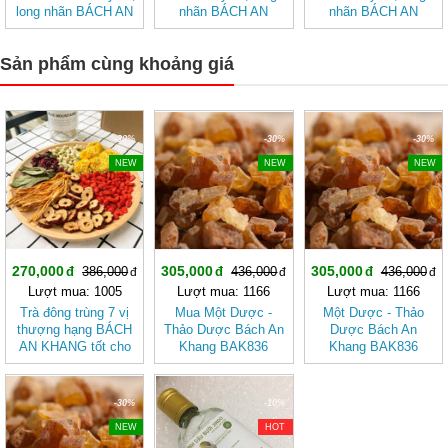
long nhãn BÁCH AN
nhãn BÁCH AN
nhãn BÁCH AN
KHANG - Trà Thảo
KHANG
KHANG - Trà Thảo
Mộc , Ngủ Ngon
Mộc , Ngủ Ngon
Sản phẩm cùng khoảng giá
-30%
-30%
-30%
NEW
NEW
NEW
270,000
305,000
305,000
386,000
436,000
436,000
Lượt mua: 1005
Lượt mua: 1166
Lượt mua: 1166
Trà đông trùng 7 vị
Mua Một Dược -
Một Dược - Thảo
thượng hạng BÁCH
Thảo Dược Bách An
Dược Bách An
AN KHANG tốt cho
Khang BAK836
Khang BAK836
sức khỏe
-30%
-10%
NEW
HOT