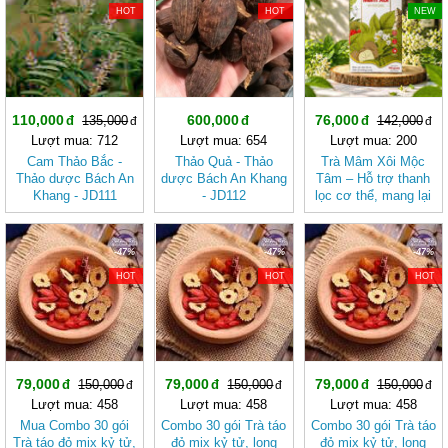
HOT
HOT
NEW
110,000
600,000
76,000
135,000
142,000
Lượt mua: 712
Lượt mua: 654
Lượt mua: 200
Cam Thảo Bắc -
Thảo Quả - Thảo
Trà Mâm Xôi Mộc
Thảo dược Bách An
dược Bách An Khang
Tâm – Hỗ trợ thanh
Khang - JD111
- JD112
lọc cơ thể, mang lại
cảm giác nhẹ nhàng
-47%
-47%
-47%
HOT
HOT
HOT
79,000
79,000
79,000
150,000
150,000
150,000
Lượt mua: 458
Lượt mua: 458
Lượt mua: 458
Mua Combo 30 gói
Combo 30 gói Trà táo
Combo 30 gói Trà táo
Trà táo đỏ mix kỷ tử,
đỏ mix kỷ tử, long
đỏ mix kỷ tử, long