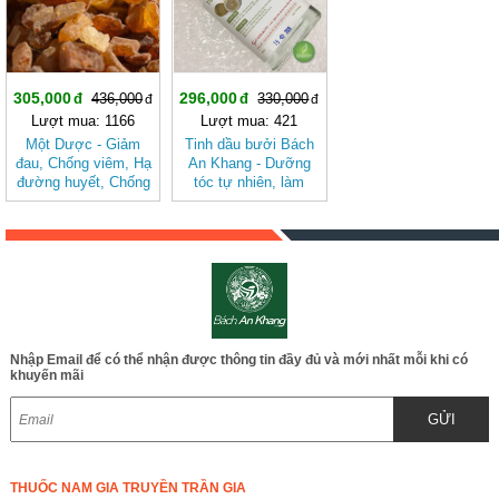
305,000
296,000
436,000
330,000
Lượt mua: 1166
Lượt mua: 421
Một Dược - Giảm
Tinh dầu bưởi Bách
đau, Chống viêm, Hạ
An Khang - Dưỡng
đường huyết, Chống
tóc tự nhiên, làm
oxy hóa BAK836
sạch da đầu, kích
thích mọc tóc JD296
tinhdaubuoi
Nhập Email để có thể nhận được thông tin đầy đủ và mới nhất mỗi khi có
khuyến mãi
GỬI
THUỐC NAM GIA TRUYỀN TRẦN GIA