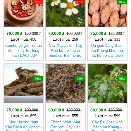
HOT
HOT
NEW
79,000
70,000
75,000
150,000
100,000
125,000
Lượt mua: 458
Lượt mua: 259
Lượt mua: 333
Combo 30 gói Trà táo
Cây Xuyến Chi 1Kg
Dạ giao đằng Bách
đỏ mix kỷ tử, long
Khô hỗ trợ thanh
An Khang khô, thái
nhãn BÁCH AN
nhiệt cơ thể, hỗ trợ
lát hỗ trợ cải thiện
KHANG - Trà Thảo
tiêu hóa BÁCH AN
giấc ngủ
Mộc , Ngủ Ngon
KHANG
-25%
-25%
-36%
NEW
NEW
NEW
75,000
90,000
80,000
100,000
120,000
125,000
Lượt mua: 895
Lượt mua: 555
Lượt mua: 599
Mộc Hương Nam
Thanh Nhiệt, Mát
Cây Ba Chạc Khô
Khô Bách An Khang -
Gan Với Cây Hàn
Bách An Khang –