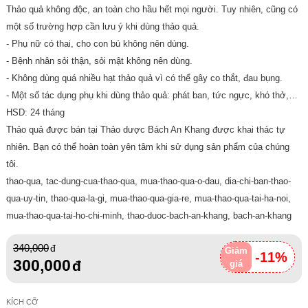
Thảo quả không độc, an toàn cho hầu hết mọi người. Tuy nhiên, cũng có
một số trường hợp cần lưu ý khi dùng thảo quả.
- Phụ nữ có thai, cho con bú không nên dùng.
- Bệnh nhân sỏi thận, sỏi mật không nên dùng.
- Không dùng quá nhiều hạt thảo quả vì có thể gây co thắt, đau bụng.
- Một số tác dụng phụ khi dùng thảo quả: phát ban, tức ngực, khó thở,…
HSD: 24 tháng
Thảo quả được bán tại Thảo dược Bách An Khang được khai thác tự
nhiên. Bạn có thể hoàn toàn yên tâm khi sử dụng sản phẩm của chúng
tôi.
thao-qua, tac-dung-cua-thao-qua, mua-thao-qua-o-dau, dia-chi-ban-thao-
qua-uy-tin, thao-qua-la-gi, mua-thao-qua-gia-re, mua-thao-qua-tai-ha-noi,
mua-thao-qua-tai-ho-chi-minh, thao-duoc-bach-an-khang, bach-an-khang
340,000
Giảm
-11%
300,000
giá
KÍCH CỠ