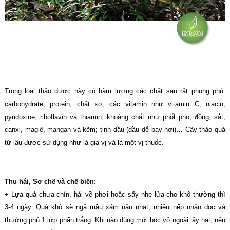
Trong loại thảo dược này có hàm lượng các chất sau rất phong phú:
carbohydrate; protein; chất xơ; các vitamin như vitamin C, niacin,
pyridoxine, riboflavin và thiamin; khoáng chất như phốt pho, đồng, sắt,
canxi, magiê, mangan và kẽm; tinh dầu (dầu dễ bay hơi)… Cây thảo quả
từ lâu được sử dụng như là gia vị và là một vị thuốc.
Thu hái, Sơ chế và chế biến:
+ Lựa quả chưa chín, hái về phơi hoặc sấy nhẹ lửa cho khô thường thì
3-4 ngày. Quả khô sẽ ngả mầu xám nâu nhạt, nhiều nếp nhăn dọc và
thường phủ 1 lớp phấn trắng. Khi nào dùng mới bóc vỏ ngoài lấy hạt, nếu