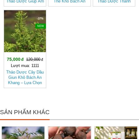
Thảo Dược Giúp Ấm
The Khô Bách An
Thảo Dược Thanh
Bụng, Hành Khí,
Khang Chính Hãng
Nhiệt, Giải Độc Gan
Giảm Đầy Hơi
Hiệu Quả
-37%
NEW
75,000
120,000
Lượt mua: 1111
Thảo Dược Cây Dầu
Giun Khô Bách An
Khang – Lựa Chọn
Cho Hệ Tiêu Hóa
Khỏe Mạnh, Hỗ Trợ
Tẩy Giun
SẢN PHẨM KHÁC
-18%
-46%