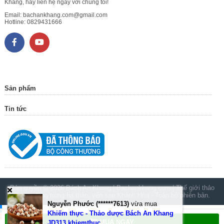
Khang, hãy liên hệ ngay với chúng tôi!
Email:
bachankhang.com@gmail.com
Hotline:
0829431666
Sản phẩm
Tin tức
Bản quyền © 2026
Bách An Khang | Bachankhang.com | Thế giới thảo
dược, đông trùng hạ thảo, yến sào Khánh Hòa
- Toàn bộ phiên bản.
Nguyễn Phước (******7613)
vừa mua
.
Khiếm thực - Thảo dược Bách An Khang
.
MUA NGAY
JD313 khiemthuc
.