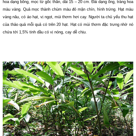
hoa dạng bông, mọc từ gốc thân, dài 15 – 20 cm. Đài dạng ống, tràng hoa
màu vàng. Quả mọc thành chùm màu đỏ mận chín, hình trứng. Hạt màu
vàng nâu, có áo hạt, vị ngọt, mùi thơm hơi cay. Người ta chủ yếu thu hạt
của thảo quả mỗi quả có trên 20 hạt. Hạt có mùi thơm đặc trưng nhờ nó
chứa tới 1,5% tinh dầu có vị nóng, cay dễ chịu.