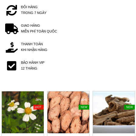
ĐỔI HÀNG
TRONG 7 NGÀY
GIAO HÀNG
MIỄN PHÍ TOÀN QUỐC
THANH TOÁN
KHI NHẬN HÀNG
BẢO HÀNH VIP
12 THÁNG
-30%
-40%
-25%
HOT
NEW
NEW