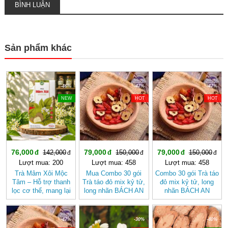
BÌNH LUẬN
Sản phẩm khác
-46%
-47%
-47%
NEW
HOT
HOT
76,000
79,000
79,000
142,000
150,000
150,000
Lượt mua: 200
Lượt mua: 458
Lượt mua: 458
Trà Mâm Xôi Mộc
Mua Combo 30 gói
Combo 30 gói Trà táo
Tâm – Hỗ trợ thanh
Trà táo đỏ mix kỷ tử,
đỏ mix kỷ tử, long
lọc cơ thể, mang lại
long nhãn BÁCH AN
nhãn BÁCH AN
cảm giác nhẹ nhàng
KHANG - Trà Thảo
KHANG
Mộc , Ngủ Ngon
-47%
-30%
-40%