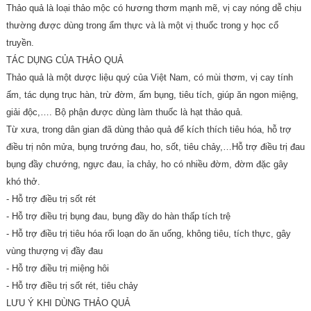
Thảo quả là loại thảo mộc có hương thơm mạnh mẽ, vị cay nóng dễ chịu
thường được dùng trong ẩm thực và là một vị thuốc trong y học cổ
truyền.
TÁC DỤNG CỦA THẢO QUẢ
Thảo quả là một dược liệu quý của Việt Nam, có mùi thơm, vị cay tính
ấm, tác dụng trục hàn, trừ đờm, ấm bụng, tiêu tích, giúp ăn ngon miệng,
giải độc,…. Bộ phận được dùng làm thuốc là hạt thảo quả.
Từ xưa, trong dân gian đã dùng thảo quả để kích thích tiêu hóa, hỗ trợ
điều trị nôn mửa, bụng trướng đau, ho, sốt, tiêu chảy,…Hỗ trợ điều trị đau
bụng đầy chướng, ngực đau, ỉa chảy, ho có nhiều đờm, đờm đặc gây
khó thở.
- Hỗ trợ điều trị sốt rét
- Hỗ trợ điều trị bụng đau, bụng đầy do hàn thấp tích trệ
- Hỗ trợ điều trị tiêu hóa rối loạn do ăn uống, không tiêu, tích thực, gây
vùng thượng vị đầy đau
- Hỗ trợ điều trị miệng hôi
- Hỗ trợ điều trị sốt rét, tiêu chảy
LƯU Ý KHI DÙNG THẢO QUẢ