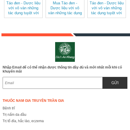
Táo đen - Dược liệu
Mua Táo đen -
Táo đen - Dược liệu
với vô vàn những
Dược liệu với vô
với vô vàn những
tác dụng tuyệt vời
vàn những tác dụng
tác dụng tuyệt vời
đối với sức khoẻ
tuyệt vời đối với
đối với sức khoẻ
chính hãng
sức khoẻ
Nhập Email để có thể nhận được thông tin đầy đủ và mới nhất mỗi khi có
khuyến mãi
GỬI
THUỐC NAM GIA TRUYỀN TRẦN GIA
Bệnh trĩ
Trị nấm da đầu
Trị tổ đỉa, hắc lào, eczema