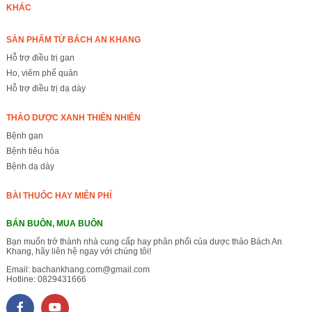
KHÁC
SẢN PHẨM TỪ BÁCH AN KHANG
Hỗ trợ điều trị gan
Ho, viêm phế quản
Hỗ trợ điều trị dạ dày
THẢO DƯỢC XANH THIÊN NHIÊN
Bệnh gan
Bệnh tiêu hóa
Bệnh dạ dày
BÀI THUỐC HAY MIỄN PHÍ
BÁN BUÔN, MUA BUÔN
Bạn muốn trở thành nhà cung cấp hay phân phối của dược thảo Bách An
Khang, hãy liên hệ ngay với chúng tôi!
Email:
bachankhang.com@gmail.com
Hotline:
0829431666