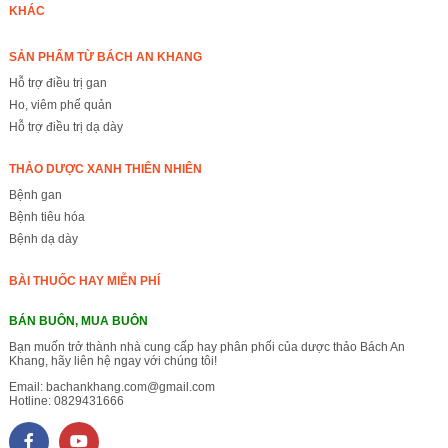
KHÁC
SẢN PHẨM TỪ BÁCH AN KHANG
Hỗ trợ điều trị gan
Ho, viêm phế quản
Hỗ trợ điều trị dạ dày
THẢO DƯỢC XANH THIÊN NHIÊN
Bệnh gan
Bệnh tiêu hóa
Bệnh dạ dày
BÀI THUỐC HAY MIỄN PHÍ
BÁN BUÔN, MUA BUÔN
Bạn muốn trở thành nhà cung cấp hay phân phối của dược thảo Bách An
Khang, hãy liên hệ ngay với chúng tôi!
Email:
bachankhang.com@gmail.com
Hotline:
0829431666