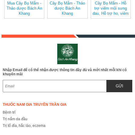
Mua Cây Bọ Mắm -
Cây Bọ Mắm - Thảo
Cây Bọ Mắm - Hỗ
Thảo dược Bách An
dược Bách An
trợ viêm mũi sưng
Khang
Khang
đau, Hỗ trợ ho, viêm
đau họng
Nhập Email để có thể nhận được thông tin đầy đủ và mới nhất mỗi khi có
khuyến mãi
GỬI
THUỐC NAM GIA TRUYỀN TRẦN GIA
Bệnh trĩ
Trị nấm da đầu
Trị tổ đỉa, hắc lào, eczema