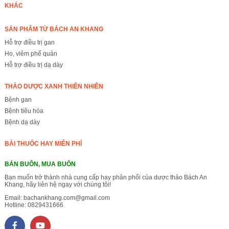
KHÁC
SẢN PHẨM TỪ BÁCH AN KHANG
Hỗ trợ điều trị gan
Ho, viêm phế quản
Hỗ trợ điều trị dạ dày
THẢO DƯỢC XANH THIÊN NHIÊN
Bệnh gan
Bệnh tiêu hóa
Bệnh dạ dày
BÀI THUỐC HAY MIỄN PHÍ
BÁN BUÔN, MUA BUÔN
Bạn muốn trở thành nhà cung cấp hay phân phối của dược thảo Bách An
Khang, hãy liên hệ ngay với chúng tôi!
Email:
bachankhang.com@gmail.com
Hotline:
0829431666