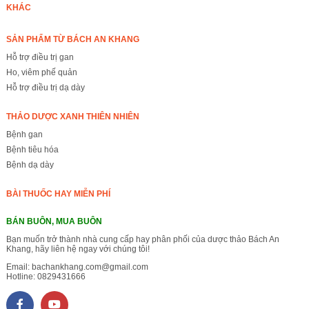
KHÁC
SẢN PHẨM TỪ BÁCH AN KHANG
Hỗ trợ điều trị gan
Ho, viêm phế quản
Hỗ trợ điều trị dạ dày
THẢO DƯỢC XANH THIÊN NHIÊN
Bệnh gan
Bệnh tiêu hóa
Bệnh dạ dày
BÀI THUỐC HAY MIỄN PHÍ
BÁN BUÔN, MUA BUÔN
Bạn muốn trở thành nhà cung cấp hay phân phối của dược thảo Bách An
Khang, hãy liên hệ ngay với chúng tôi!
Email:
bachankhang.com@gmail.com
Hotline:
0829431666