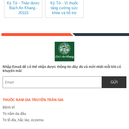
Kỷ Tử - Thảo dược
Kỷ Tử - Vị thuốc
Bách An Khang -
tăng cường sức
JD115
khỏe và hỗ trợ
chứng di mộng tinh -
JD115
Nhập Email để có thể nhận được thông tin đầy đủ và mới nhất mỗi khi có
khuyến mãi
GỬI
THUỐC NAM GIA TRUYỀN TRẦN GIA
Bệnh trĩ
Trị nấm da đầu
Trị tổ đỉa, hắc lào, eczema