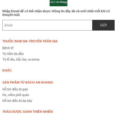
Nhập Email để có thể nhận được thông tin đầy đủ và mới nhất mỗi khi có
khuyến mãi
GỬI
THUỐC NAM GIA TRUYỀN TRẦN GIA
Bệnh trĩ
Trị nấm da đầu
Trị tổ đỉa, hắc lào, eczema
KHÁC
SẢN PHẨM TỪ BÁCH AN KHANG
Hỗ trợ điều trị gan
Ho, viêm phế quản
Hỗ trợ điều trị dạ dày
THẢO DƯỢC XANH THIÊN NHIÊN