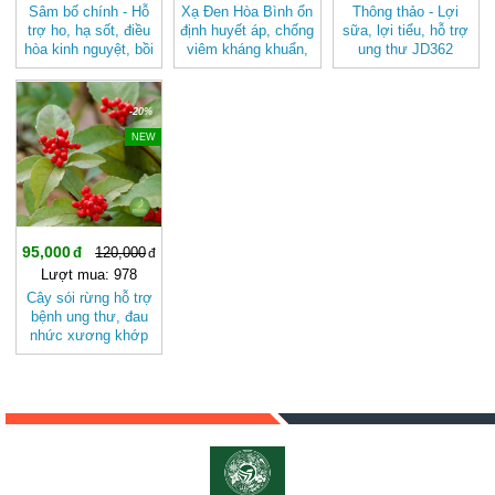
Sâm bố chính - Hỗ
Xạ Đen Hòa Bình ổn
Thông thảo - Lợi
trợ ho, hạ sốt, điều
định huyết áp, chống
sữa, lợi tiểu, hỗ trợ
hòa kinh nguyệt, bồi
viêm kháng khuẩn,
ung thư JD362
bổ cơ thể, tăng
hỗ trợ ung thư
thongthao
cường tiêu hóa, hỗ
JD003 xaden
trợ điều trị ung thư
-20%
JD405 sambochinh
NEW
95,000
120,000
Lượt mua: 978
Cây sói rừng hỗ trợ
bệnh ung thư, đau
nhức xương khớp
JD061 caysoirung