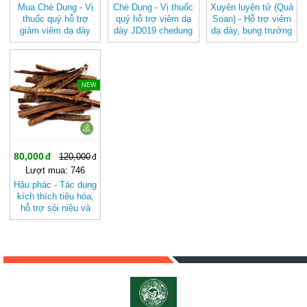
Mua Chè Dung - Vị
Chè Dung - Vị thuốc
Xuyên luyện tử (Quả
thuốc quý hỗ trợ
quý hỗ trợ viêm dạ
Soan) - Hỗ trợ viêm
giảm viêm dạ dày
dày JD019 chedung
dạ dày, bụng trướng
JD019 chedung v2
đau, đau bụng kinh
JD376 xuyenluyentu
-33%
NEW
80,000
120,000
Lượt mua: 746
Hậu phác - Tác dụng
kích thích tiêu hóa,
hỗ trợ sỏi niệu và
viêm gan mạn tính
JD299 hauphac