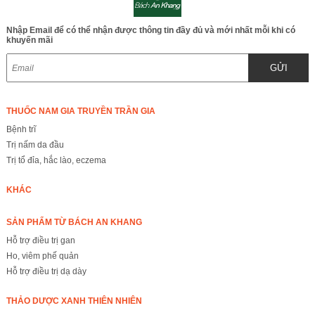
Nhập Email để có thể nhận được thông tin đầy đủ và mới nhất mỗi khi có
khuyến mãi
GỬI
THUỐC NAM GIA TRUYỀN TRẦN GIA
Bệnh trĩ
Trị nấm da đầu
Trị tổ đỉa, hắc lào, eczema
KHÁC
SẢN PHẨM TỪ BÁCH AN KHANG
Hỗ trợ điều trị gan
Ho, viêm phế quản
Hỗ trợ điều trị dạ dày
THẢO DƯỢC XANH THIÊN NHIÊN