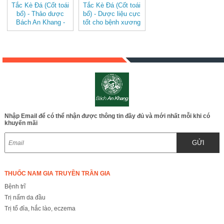
Tắc Kè Đá (Cốt toái
Tắc Kè Đá (Cốt toái
bổ) - Thảo dược
bổ) - Dược liệu cực
Bách An Khang -
tốt cho bệnh xương
JD114 tackeda
khớp và bệnh thận
JD114
Nhập Email để có thể nhận được thông tin đầy đủ và mới nhất mỗi khi có
khuyến mãi
GỬI
THUỐC NAM GIA TRUYỀN TRẦN GIA
Bệnh trĩ
Trị nấm da đầu
Trị tổ đỉa, hắc lào, eczema