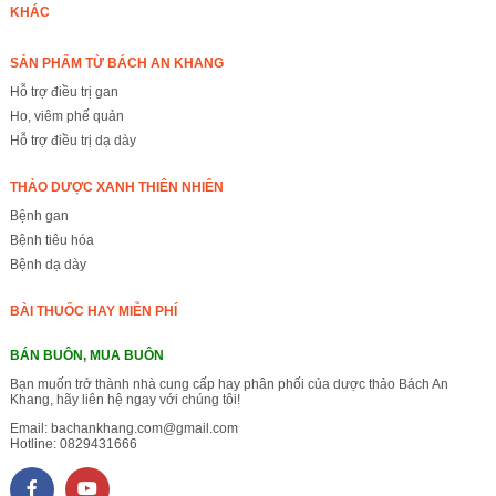
KHÁC
SẢN PHẨM TỪ BÁCH AN KHANG
Hỗ trợ điều trị gan
Ho, viêm phế quản
Hỗ trợ điều trị dạ dày
THẢO DƯỢC XANH THIÊN NHIÊN
Bệnh gan
Bệnh tiêu hóa
Bệnh dạ dày
BÀI THUỐC HAY MIỄN PHÍ
BÁN BUÔN, MUA BUÔN
Bạn muốn trở thành nhà cung cấp hay phân phối của dược thảo Bách An
Khang, hãy liên hệ ngay với chúng tôi!
Email:
bachankhang.com@gmail.com
Hotline:
0829431666