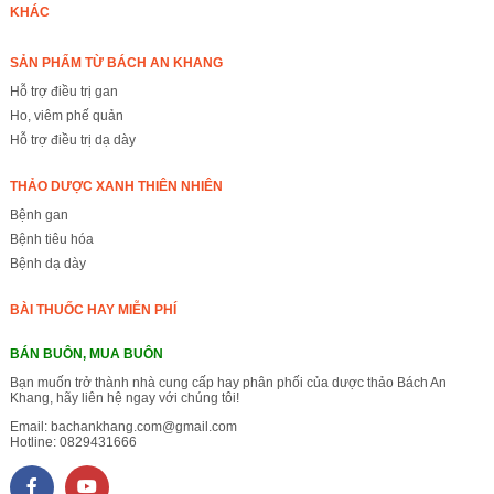
KHÁC
SẢN PHẨM TỪ BÁCH AN KHANG
Hỗ trợ điều trị gan
Ho, viêm phế quản
Hỗ trợ điều trị dạ dày
THẢO DƯỢC XANH THIÊN NHIÊN
Bệnh gan
Bệnh tiêu hóa
Bệnh dạ dày
BÀI THUỐC HAY MIỄN PHÍ
BÁN BUÔN, MUA BUÔN
Bạn muốn trở thành nhà cung cấp hay phân phối của dược thảo Bách An
Khang, hãy liên hệ ngay với chúng tôi!
Email:
bachankhang.com@gmail.com
Hotline:
0829431666