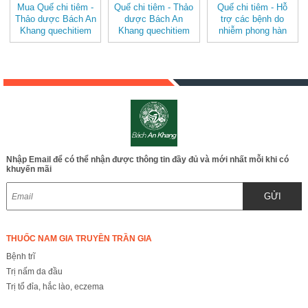
Mua Quế chi tiêm -
Quế chi tiêm - Thảo
Quế chi tiêm - Hỗ
Thảo dược Bách An
dược Bách An
trợ các bệnh do
Khang quechitiem
Khang quechitiem
nhiễm phong hàn
v2
JD330 quechitiem
Nhập Email để có thể nhận được thông tin đầy đủ và mới nhất mỗi khi có
khuyến mãi
GỬI
THUỐC NAM GIA TRUYỀN TRẦN GIA
Bệnh trĩ
Trị nấm da đầu
Trị tổ đỉa, hắc lào, eczema