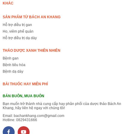
KHÁC
SẢN PHẨM TỪ BÁCH AN KHANG
Hỗ trợ điều trị gan
Ho, viêm phế quản
Hỗ trợ điều trị dạ dày
THẢO DƯỢC XANH THIÊN NHIÊN
Bệnh gan
Bệnh tiêu hóa
Bệnh dạ dày
BÀI THUỐC HAY MIỄN PHÍ
BÁN BUÔN, MUA BUÔN
Bạn muốn trở thành nhà cung cấp hay phân phối của dược thảo Bách An
Khang, hãy liên hệ ngay với chúng tôi!
Email:
bachankhang.com@gmail.com
Hotline:
0829431666