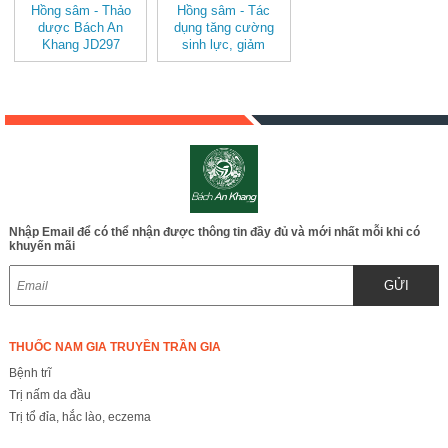
Hồng sâm - Thảo
Hồng sâm - Tác
dược Bách An
dụng tăng cường
Khang JD297
sinh lực, giảm
hongsam
cholestoron, chống
lão hóa, phòng ngừa
chứng mất trí nhớ ở
người già, giúp tăng
tuổi thọ...JD297
hongsam
Nhập Email để có thể nhận được thông tin đầy đủ và mới nhất mỗi khi có
khuyến mãi
GỬI
THUỐC NAM GIA TRUYỀN TRẦN GIA
Bệnh trĩ
Trị nấm da đầu
Trị tổ đỉa, hắc lào, eczema