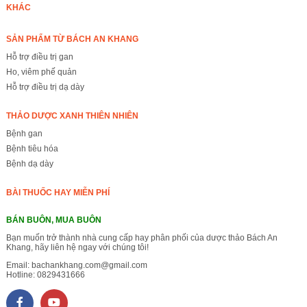
KHÁC
SẢN PHẨM TỪ BÁCH AN KHANG
Hỗ trợ điều trị gan
Ho, viêm phế quản
Hỗ trợ điều trị dạ dày
THẢO DƯỢC XANH THIÊN NHIÊN
Bệnh gan
Bệnh tiêu hóa
Bệnh dạ dày
BÀI THUỐC HAY MIỄN PHÍ
BÁN BUÔN, MUA BUÔN
Bạn muốn trở thành nhà cung cấp hay phân phối của dược thảo Bách An
Khang, hãy liên hệ ngay với chúng tôi!
Email:
bachankhang.com@gmail.com
Hotline:
0829431666