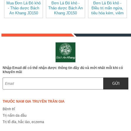
Mua Đơn Lá Đỏ khô
Đơn Lá Đỏ khô -
Đơn Lá Đỏ khô -
- Thảo dược Bách
Thảo dược Bách An
Điều trị mẩn ngứa,
An Khang JD150
Khang JD150
tiêu hóa kém, viêm
donlado v2
donlado
đại tràng JD150
donlado
Nhập Email để có thể nhận được thông tin đầy đủ và mới nhất mỗi khi có
khuyến mãi
GỬI
THUỐC NAM GIA TRUYỀN TRẦN GIA
Bệnh trĩ
Trị nấm da đầu
Trị tổ đỉa, hắc lào, eczema