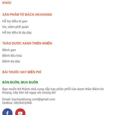
KHÁC
SẢN PHẨM TỪ BÁCH AN KHANG
Hỗ trợ điều trị gan
Ho, viêm phế quản
Hỗ trợ điều trị dạ dày
THẢO DƯỢC XANH THIÊN NHIÊN
Bệnh gan
Bệnh tiêu hóa
Bệnh dạ dày
BÀI THUỐC HAY MIỄN PHÍ
BÁN BUÔN, MUA BUÔN
Bạn muốn trở thành nhà cung cấp hay phân phối của dược thảo Bách An
Khang, hãy liên hệ ngay với chúng tôi!
Email:
bachankhang.com@gmail.com
Hotline:
0829431666