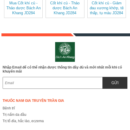
Mua Cốt khí củ -
Cốt khí củ - Thảo
Cốt khí củ - Giảm
Thảo dược Bách An
dược Bách An
đau xương khớp, tê
Khang JD284
Khang JD284
thấp, tụ máu JD284
cotkhicu v2
cotkhicu
cotkhicu
Nhập Email để có thể nhận được thông tin đầy đủ và mới nhất mỗi khi có
khuyến mãi
GỬI
THUỐC NAM GIA TRUYỀN TRẦN GIA
Bệnh trĩ
Trị nấm da đầu
Trị tổ đỉa, hắc lào, eczema