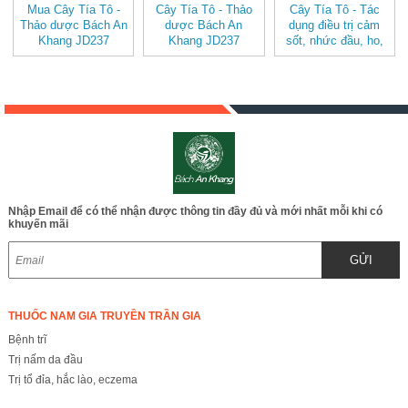
Mua Cây Tía Tô -
Cây Tía Tô - Thảo
Cây Tía Tô - Tác
Thảo dược Bách An
dược Bách An
dụng điều trị cảm
Khang JD237
Khang JD237
sốt, nhức đầu, ho,
caytiato v2
caytiato
điều trị sưng vú,
thanh nhiệt, giải độc
thức ăn JD237
caytiato
Nhập Email để có thể nhận được thông tin đầy đủ và mới nhất mỗi khi có
khuyến mãi
GỬI
THUỐC NAM GIA TRUYỀN TRẦN GIA
Bệnh trĩ
Trị nấm da đầu
Trị tổ đỉa, hắc lào, eczema