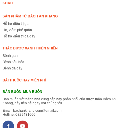
KHÁC
SẢN PHẨM TỪ BÁCH AN KHANG
Hỗ trợ điều trị gan
Ho, viêm phế quản
Hỗ trợ điều trị dạ dày
THẢO DƯỢC XANH THIÊN NHIÊN
Bệnh gan
Bệnh tiêu hóa
Bệnh dạ dày
BÀI THUỐC HAY MIỄN PHÍ
BÁN BUÔN, MUA BUÔN
Bạn muốn trở thành nhà cung cấp hay phân phối của dược thảo Bách An
Khang, hãy liên hệ ngay với chúng tôi!
Email:
bachankhang.com@gmail.com
Hotline:
0829431666