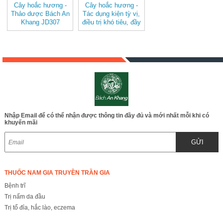
Cây hoắc hương -
Cây hoắc hương -
Thảo dược Bách An
Tác dụng kiện tỳ vị,
Khang JD307
điều trị khó tiêu, đầy
cayhoachuong
hơi JD307
cayhoachuong
Nhập Email để có thể nhận được thông tin đầy đủ và mới nhất mỗi khi có
khuyến mãi
GỬI
THUỐC NAM GIA TRUYỀN TRẦN GIA
Bệnh trĩ
Trị nấm da đầu
Trị tổ đỉa, hắc lào, eczema