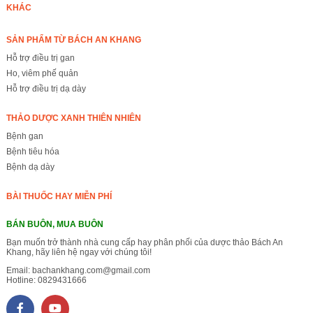
KHÁC
SẢN PHẨM TỪ BÁCH AN KHANG
Hỗ trợ điều trị gan
Ho, viêm phế quản
Hỗ trợ điều trị dạ dày
THẢO DƯỢC XANH THIÊN NHIÊN
Bệnh gan
Bệnh tiêu hóa
Bệnh dạ dày
BÀI THUỐC HAY MIỄN PHÍ
BÁN BUÔN, MUA BUÔN
Bạn muốn trở thành nhà cung cấp hay phân phối của dược thảo Bách An
Khang, hãy liên hệ ngay với chúng tôi!
Email:
bachankhang.com@gmail.com
Hotline:
0829431666