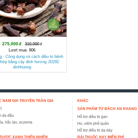
275,000
310,000
Lượt mua: 906
 - Công dụng và cách điều trị bệnh
hớp bằng cây đinh hương JD292
dinhhuong
 NAM GIA TRUYỀN TRẦN GIA
KHÁC
ĩ
SẢN PHẨM TỪ BÁCH AN KHANG
m da đầu
Hỗ trợ điều trị gan
đỉa, hắc lào, eczema
Ho, viêm phế quản
Hỗ trợ điều trị dạ dày
DƯỢC XANH THIÊN NHIÊN
BÀI THUỐC HAY MIỄN PHÍ