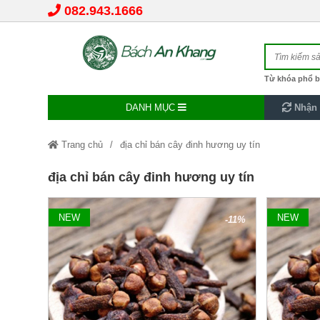
082.943.1666
Từ khóa phổ b
DANH MỤC
Nhận 
Trang chủ
địa chỉ bán cây đinh hương uy tín
địa chỉ bán cây đinh hương uy tín
NEW
NEW
-11%