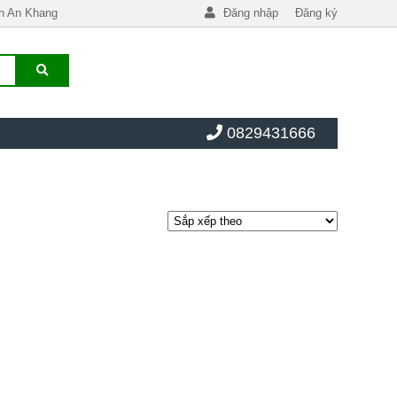
h An Khang
Đăng nhập
Đăng ký
0829431666