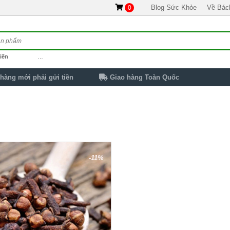
Blog Sức Khỏe
Về Bác
0
iến
…
hàng mới phải gửi tiền
Giao hàng Toàn Quốc
-11%