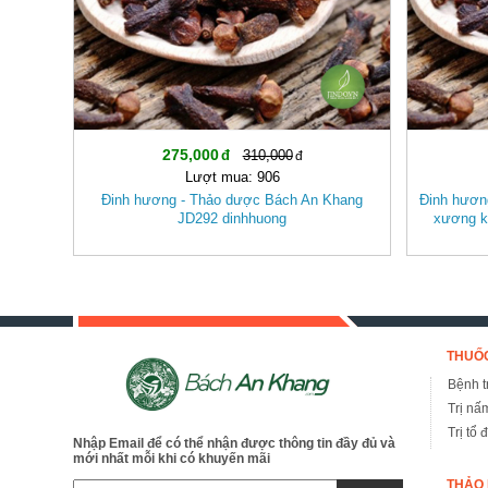
275,000
310,000
Lượt mua: 906
Đinh hương - Thảo dược Bách An Khang
Đinh hương
JD292 dinhhuong
xương k
THUỐC
Bệnh tr
Trị nấ
Trị tổ 
Nhập Email để có thể nhận được thông tin đầy đủ và
mới nhất mỗi khi có khuyến mãi
THẢO 