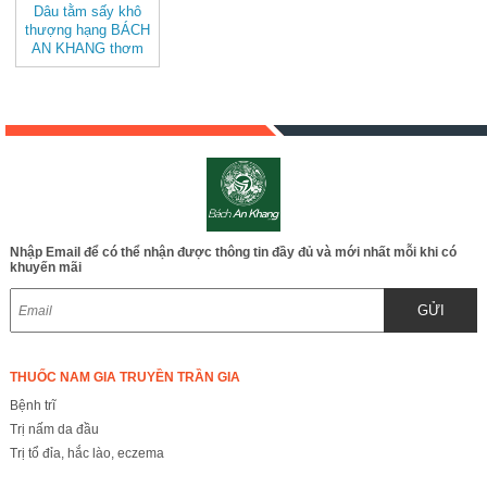
Dâu tằm sấy khô
thượng hạng BÁCH
AN KHANG thơm
ngon tự nhiên, tố
cho sức khỏe & làm
đẹp
Nhập Email để có thể nhận được thông tin đầy đủ và mới nhất mỗi khi có
khuyến mãi
GỬI
THUỐC NAM GIA TRUYỀN TRẦN GIA
Bệnh trĩ
Trị nấm da đầu
Trị tổ đỉa, hắc lào, eczema