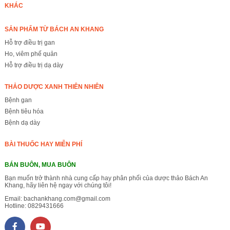
KHÁC
SẢN PHẨM TỪ BÁCH AN KHANG
Hỗ trợ điều trị gan
Ho, viêm phế quản
Hỗ trợ điều trị dạ dày
THẢO DƯỢC XANH THIÊN NHIÊN
Bệnh gan
Bệnh tiêu hóa
Bệnh dạ dày
BÀI THUỐC HAY MIỄN PHÍ
BÁN BUÔN, MUA BUÔN
Bạn muốn trở thành nhà cung cấp hay phân phối của dược thảo Bách An
Khang, hãy liên hệ ngay với chúng tôi!
Email:
bachankhang.com@gmail.com
Hotline:
0829431666