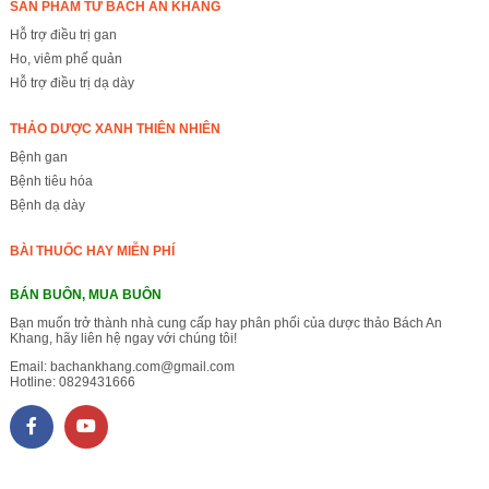
SẢN PHẨM TỪ BÁCH AN KHANG
Hỗ trợ điều trị gan
Ho, viêm phế quản
Hỗ trợ điều trị dạ dày
THẢO DƯỢC XANH THIÊN NHIÊN
Bệnh gan
Bệnh tiêu hóa
Bệnh dạ dày
BÀI THUỐC HAY MIỄN PHÍ
BÁN BUÔN, MUA BUÔN
Bạn muốn trở thành nhà cung cấp hay phân phối của dược thảo Bách An
Khang, hãy liên hệ ngay với chúng tôi!
Email:
bachankhang.com@gmail.com
Hotline:
0829431666