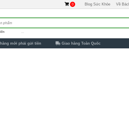
Blog Sức Khỏe
Về Bác
0
iến
…
hàng mới phải gửi tiền
Giao hàng Toàn Quốc