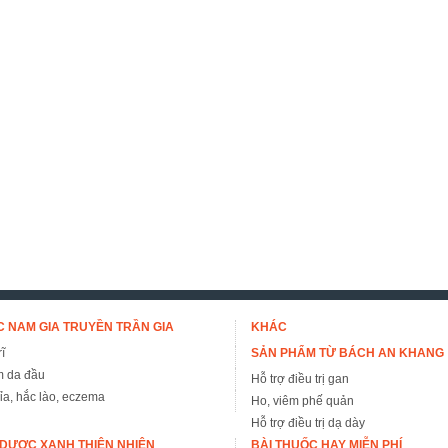
 NAM GIA TRUYỀN TRẦN GIA
KHÁC
ĩ
SẢN PHẨM TỪ BÁCH AN KHANG
m da đầu
Hỗ trợ điều trị gan
đỉa, hắc lào, eczema
Ho, viêm phế quản
Hỗ trợ điều trị dạ dày
DƯỢC XANH THIÊN NHIÊN
BÀI THUỐC HAY MIỄN PHÍ