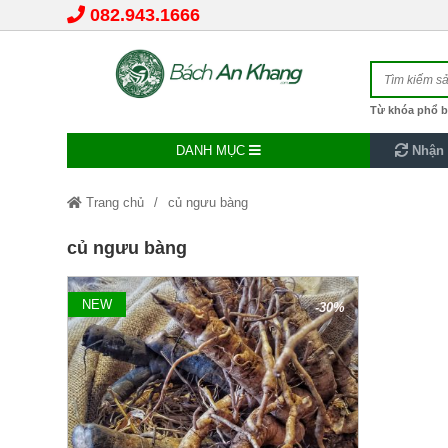
082.943.1666
Từ khóa phổ b
DANH MỤC
Nhận 
Trang chủ
củ ngưu bàng
củ ngưu bàng
NEW
-30%