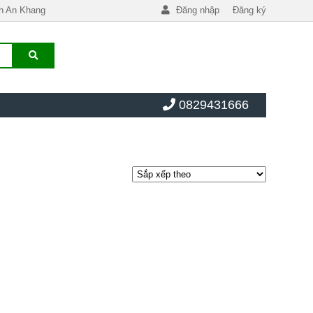
h An Khang
Đăng nhập
Đăng ký
0829431666