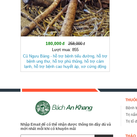
180,000
258,000
Lượt mua: 855
Củ Ngưu Bàng - hỗ trợ bệnh tiểu đường, hỗ trợ
bệnh ung thư, hỗ trợ phù thũng, hỗ trợ cảm
lạnh, hỗ trợ bệnh cao huyết áp, xơ cứng động
mạch BAK815
THUỐC
Bệnh tr
Trị nấ
Trị tổ 
Nhập Email để có thể nhận được thông tin đầy đủ và
mới nhất mỗi khi có khuyến mãi
THẢO 