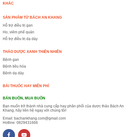
KHÁC
SẢN PHẨM TỪ BÁCH AN KHANG
Hỗ trợ điều trị gan
Ho, viêm phế quản
Hỗ trợ điều trị dạ dày
THẢO DƯỢC XANH THIÊN NHIÊN
Bệnh gan
Bệnh tiêu hóa
Bệnh dạ dày
BÀI THUỐC HAY MIỄN PHÍ
BÁN BUÔN, MUA BUÔN
Bạn muốn trở thành nhà cung cấp hay phân phối của dược thảo Bách An
Khang, hãy liên hệ ngay với chúng tôi!
Email:
bachankhang.com@gmail.com
Hotline:
0829431666