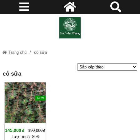
Trang chủ
cỏ sữa
cỏ sữa
-23%
NEW
145,000
190,000
Lượt mua: 896