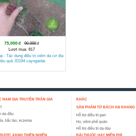
75,000
90,000
Lượt mua: 817
i - Tác dụng điều trị viêm da cơ địa
iệu quả JD194 cayngaidai
 NAM GIA TRUYỀN TRẦN GIA
KHÁC
ĩ
SẢN PHẨM TỪ BÁCH AN KHANG
m da đầu
Hỗ trợ điều trị gan
đỉa, hắc lào, eczema
Ho, viêm phế quản
Hỗ trợ điều trị dạ dày
DƯỢC XANH THIÊN NHIÊN
BÀI THUỐC HAY MIỄN PHÍ