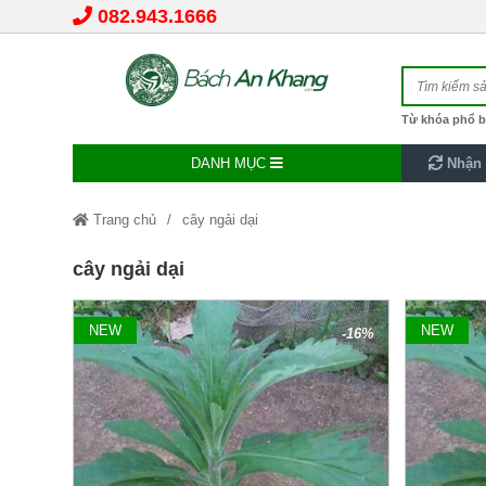
082.943.1666
Từ khóa phổ b
DANH MỤC
Nhận 
Trang chủ
cây ngải dại
cây ngải dại
NEW
NEW
-16%