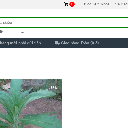
Blog Sức Khỏe
Về Bác
0
iến
…
hàng mới phải gửi tiền
Giao hàng Toàn Quốc
-16%