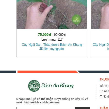
75,000
90,000
Lượt mua: 817
Cây Ngải Dại - Thảo dược Bách An Khang
Cây Ngải Dạ
JD194 cayngaidai
h
THUỐC
Bệnh tr
Trị nấ
Trị tổ 
Nhập Email để có thể nhận được thông tin đầy đủ và
mới nhất mỗi khi có khuyến mãi
THẢO 