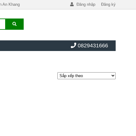
h An Khang
Đăng nhập
Đăng ký
0829431666