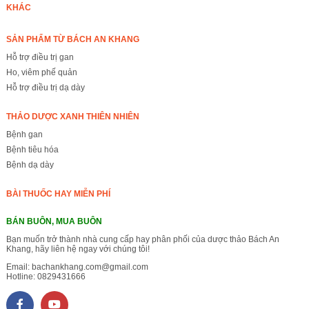
KHÁC
SẢN PHẨM TỪ BÁCH AN KHANG
Hỗ trợ điều trị gan
Ho, viêm phế quản
Hỗ trợ điều trị dạ dày
THẢO DƯỢC XANH THIÊN NHIÊN
Bệnh gan
Bệnh tiêu hóa
Bệnh dạ dày
BÀI THUỐC HAY MIỄN PHÍ
BÁN BUÔN, MUA BUÔN
Bạn muốn trở thành nhà cung cấp hay phân phối của dược thảo Bách An
Khang, hãy liên hệ ngay với chúng tôi!
Email:
bachankhang.com@gmail.com
Hotline:
0829431666