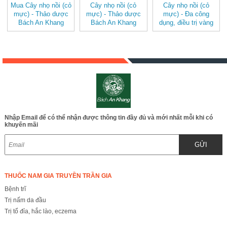
Mua Cây nhọ nồi (cỏ
Cây nhọ nồi (cỏ
Cây nhọ nồi (cỏ
mực) - Thảo dược
mực) - Thảo dược
mực) - Đa công
Bách An Khang
Bách An Khang
dụng, điều trị vàng
JD222 caynhonoi v2
JD222 caynhonoi
da do thận âm hư
JD222 caynhonoi
Nhập Email để có thể nhận được thông tin đầy đủ và mới nhất mỗi khi có
khuyến mãi
GỬI
THUỐC NAM GIA TRUYỀN TRẦN GIA
Bệnh trĩ
Trị nấm da đầu
Trị tổ đỉa, hắc lào, eczema