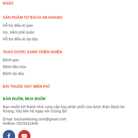
KHÁC
SẢN PHẨM TỪ BÁCH AN KHANG
Hỗ trợ điều trị gan
Ho, viêm phế quản
Hỗ trợ điều trị dạ dày
THẢO DƯỢC XANH THIÊN NHIÊN
Bệnh gan
Bệnh tiêu hóa
Bệnh dạ dày
BÀI THUỐC HAY MIỄN PHÍ
BÁN BUÔN, MUA BUÔN
Bạn muốn trở thành nhà cung cấp hay phân phối của dược thảo Bách An
Khang, hãy liên hệ ngay với chúng tôi!
Email:
bachankhang.com@gmail.com
Hotline:
0829431666