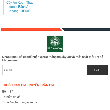
Cây An Xoa - Thảo
dược Bách An
Khang - JD009
cayanxoa
Nhập Email để có thể nhận được thông tin đầy đủ và mới nhất mỗi khi có
khuyến mãi
GỬI
THUỐC NAM GIA TRUYỀN TRẦN GIA
Bệnh trĩ
Trị nấm da đầu
Trị tổ đỉa, hắc lào, eczema