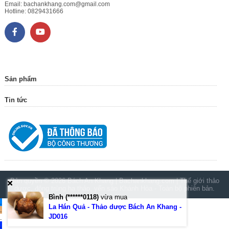
Email:
bachankhang.com@gmail.com
Hotline:
0829431666
Sản phẩm
Tin tức
Bản quyền © 2026
Bách An Khang | Bachankhang.com | Thế giới thảo
dược, đông trùng hạ thảo, yến sào Khánh Hòa
- Toàn bộ phiên bản.
Bình (******0118)
vừa mua
.
La Hán Quả - Thảo dược Bách An Khang -
.
JD016
.
.