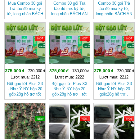
Mua Combo 30 gói
Combo 30 gói Trà
Combo 30 gói Trà
Trà táo đỏ mix kỷ
táo đỏ mix kỷ tử,
táo đỏ mix kỷ tử,
tử, long nhãn BÁCH
long nhãn BÁCH AN
long nhãn BÁCH AN
AN KHANG - Trà
KHANG
KHANG - Trà Thảo
Thảo Mộc , Ngủ
Mộc , Ngủ Ngon
Ngon
-48%
-48%
-48%
HOT
HOT
HOT
375,000
375,000
375,000
730,000
730,000
730,000
Lượt mua: 2212
Lượt mua: 2222
Lượt mua: 2212
Bột gạo lứt Plus X3
Bột gạo lứt Plus X3
Bột gạo lứt Plus X3
- Như Ý NY hộp 20
Như Ý NY hộp 20
Như Ý NY hộp 20
góix28g hỗ trợ tốt
góix28g hỗ trợ , tốt
góix28g hỗ trợ .
cho sức khỏe
cho sức khỏe.
-23%
-37%
-37%
NEW
HOT
HOT