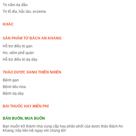
Trị nấm da đầu
Trị tổ đỉa, hắc lào, eczema
KHÁC
SẢN PHẨM TỪ BÁCH AN KHANG
Hỗ trợ điều trị gan
Ho, viêm phế quản
Hỗ trợ điều trị dạ dày
THẢO DƯỢC XANH THIÊN NHIÊN
Bệnh gan
Bệnh tiêu hóa
Bệnh dạ dày
BÀI THUỐC HAY MIỄN PHÍ
BÁN BUÔN, MUA BUÔN
Bạn muốn trở thành nhà cung cấp hay phân phối của dược thảo Bách An
Khang, hãy liên hệ ngay với chúng tôi!