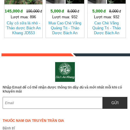
145,000
5,000
5,000
190,000
8,000
8,000
Lượt mua: 896
Lượt mua: 932
Lượt mua: 932
Cây cỏ sữa lá nhỏ -
Mua Cao Chè Vằng
Cao Chè Vằng
Thảo dược Bách An
Quảng Trị - Thảo
Quảng Trị - Thảo
Khang JD553
Dược Bách An
Dược Bách An
Khang - JD101 v2
Khang - JD101
Nhập Email để có thể nhận được thông tin đầy đủ và mới nhất mỗi khi có
khuyến mãi
GỬI
THUỐC NAM GIA TRUYỀN TRẦN GIA
Bệnh trĩ