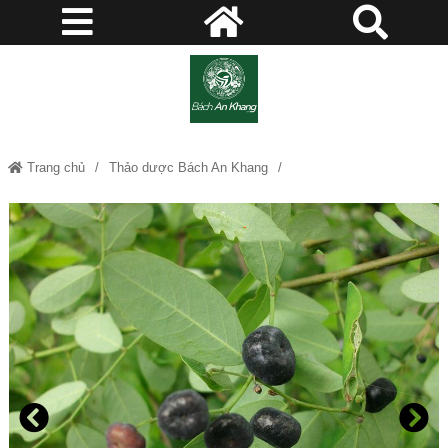
Trang chủ
Thảo dược Bách An Khang
Cây mực (phèn đen) – Thảo dược Bách An Khang jD206 caymuc