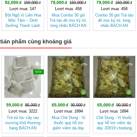
92,000
79,000
79,000
159,000
150,000
150,000
Lượt mua: 147
Lượt mua: 458
Lượt mua: 458
Bột Ngũ Vị Liên Hoa
Mua Combo 30 gói
Combo 30 gói Trà táo
Mộc Tâm – Dinh
Trà táo đỏ mix kỷ tử,
đỏ mix kỷ tử, long
Dưỡng Thanh Lành
long nhãn BÁCH AN
nhãn BÁCH AN
Từ Gạo Lứt Và Hạt
KHANG - Trà Thảo
KHANG
Sen
Mộc , Ngủ Ngon
Sản phẩm cùng khoảng giá
-30%
-27%
-27%
NEW
59,000
65,000
65,000
85,000
90,000
90,000
Lượt mua: 3222
Lượt mua: 1894
Lượt mua: 1894
Trà túi lọc cây rau
Mua Chè Dung - Vị
Chè Dung - Vị thuốc
mương khô thượng
thuốc quý hỗ trợ
quý hỗ trợ viêm dạ
hạng BÁCH AN
giảm viêm dạ dày
dày JD019 chedung
KHANG tốt cho
JD019 chedung v2