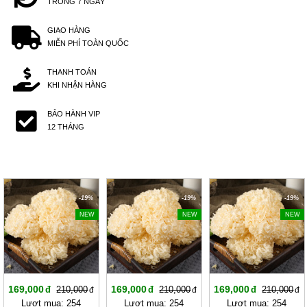
TRONG 7 NGÀY
GIAO HÀNG
MIỄN PHÍ TOÀN QUỐC
THANH TOÁN
KHI NHẬN HÀNG
BẢO HÀNH VIP
12 THÁNG
-19%
-19%
-19%
NEW
NEW
NEW
169,000
169,000
169,000
210,000
210,000
210,000
Lượt mua: 254
Lượt mua: 254
Lượt mua: 254