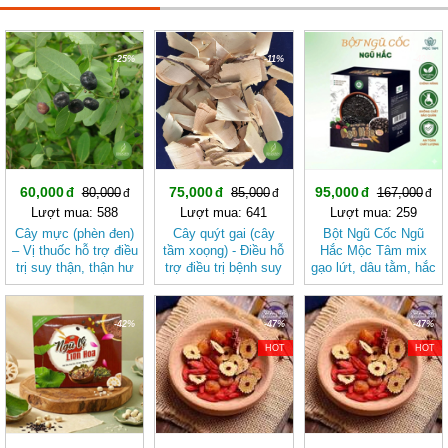
-25%
-11%
-43%
60,000
75,000
95,000
80,000
85,000
167,000
Lượt mua: 588
Lượt mua: 641
Lượt mua: 259
Cây mực (phèn đen)
Cây quýt gai (cây
Bột Ngũ Cốc Ngũ
– Vị thuốc hỗ trợ điều
tầm xoọng) - Điều hỗ
Hắc Mộc Tâm mix
trị suy thận, thận hư
trợ điều trị bệnh suy
gạo lứt, dâu tằm, hắc
jD206 caymuc
thận, hỗ trợ điều trị
kỷ tử, mè đen, đậu
các bệnh về đường
đen
hô hấp JD207
-42%
-47%
-47%
cayquytgai
HOT
HOT