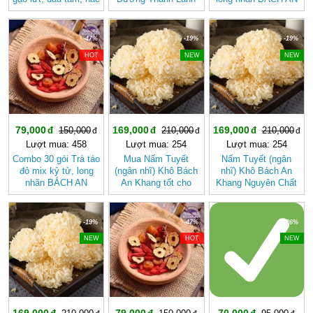
kỷ tử, mè đen, đậu
Từ Gạo Lứt Và Hạt
KHANG - Trà Thảo
đen
Sen
Mộc , Ngủ Ngon
-47%
-19%
-19%
HOT
NEW
NEW
79,000
169,000
169,000
150,000
210,000
210,000
Lượt mua: 458
Lượt mua: 254
Lượt mua: 254
Combo 30 gói Trà táo
Mua Nấm Tuyết
Nấm Tuyết (ngân
đỏ mix kỷ tử, long
(ngân nhĩ) Khô Bách
nhĩ) Khô Bách An
nhãn BÁCH AN
An Khang tốt cho
Khang Nguyên Chất
KHANG
sức khỏe
-19%
-47%
-26%
NEW
HOT
NEW
169,000
79,000
70,000