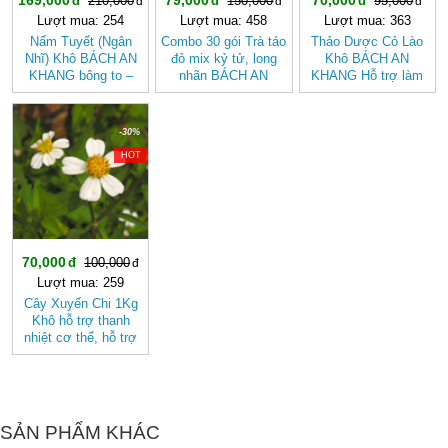
210,000
150,000
95,000
Lượt mua: 254
Lượt mua: 458
Lượt mua: 363
Nấm Tuyết (Ngân
Combo 30 gói Trà táo
Thảo Dược Cỏ Lào
Nhĩ) Khô BÁCH AN
đỏ mix kỷ tử, long
Khô BÁCH AN
KHANG bông to –
nhãn BÁCH AN
KHANG Hỗ trợ làm
Dưỡng Nhan, Nấu
KHANG - Trà Thảo
mát, giảm viêm, hỗ
Chè
Mộc , Ngủ Ngon
trợ tiêu hóa
-30%
HOT
70,000
100,000
Lượt mua: 259
Cây Xuyến Chi 1Kg
Khô hỗ trợ thanh
nhiệt cơ thể, hỗ trợ
tiêu hóa BÁCH AN
KHANG
SẢN PHẨM KHÁC