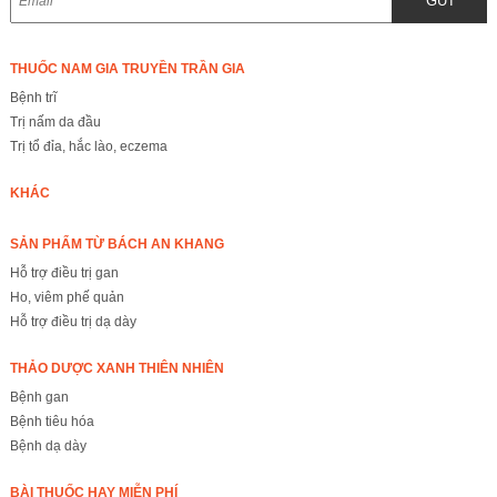
GỬI
THUỐC NAM GIA TRUYỀN TRẦN GIA
Bệnh trĩ
Trị nấm da đầu
Trị tổ đỉa, hắc lào, eczema
KHÁC
SẢN PHẨM TỪ BÁCH AN KHANG
Hỗ trợ điều trị gan
Ho, viêm phế quản
Hỗ trợ điều trị dạ dày
THẢO DƯỢC XANH THIÊN NHIÊN
Bệnh gan
Bệnh tiêu hóa
Bệnh dạ dày
BÀI THUỐC HAY MIỄN PHÍ