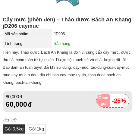
Cây mực (phèn đen) – Thảo dược Bách An Khang
jD206 caymuc
Mã sản phẩm
JD206
Tình trạng
Sẵn hàng
Hiện nay, Thảo dược Bách An Khang là đơn vị cung cấp cây mực, được
thu hái hoàn toàn từ tự nhiên. Dược liệu sạch sẽ và chất lượng rất tốt.
Bảo đảm an toàn tuyệt đối khi sử dụng. cay-muc, tac-dung-cua-cay-muc,
mua-cay-muc-o-dau, dia-chi-ban-cay-muc-uy-tin, thao-duoc-bach-an-
khang, bach-an-khang
80,000
Giảm
-25%
60,000
giá
KÍCH CỠ
Gói 0,5kg
Gói 1kg