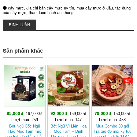
cây mực
địa chỉ bán cây mực uy tín
mua cây mực ở đâu
tác dụng
của cây mực
thao-duoc-bach-an-khang
BÌNH LUẬN
Sản phẩm khác
-43%
-42%
-47%
HOT
95,000
92,000
79,000
167,000
159,000
150,000
Lượt mua: 259
Lượt mua: 147
Lượt mua: 458
Bột Ngũ Cốc Ngũ
Bột Ngũ Vị Liên Hoa
Mua Combo 30 gói
Hắc Mộc Tâm mix
Mộc Tâm – Dinh
Trà táo đỏ mix kỷ tử,
gạo lứt, dâu tằm, hắc
Dưỡng Thanh Lành
long nhãn BÁCH AN