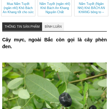
Mua Nấm Tuyết
Nấm Tuyết (ngân nhĩ)
Nấm Tuyết (Ngân
(ngân nhĩ) Khô Bách
Khô Bách An Khang
Nhĩ) Khô BÁCH AN
An Khang tốt cho sức
Nguyên Chất
KHANG bông to –
khỏe
Dưỡng Nhan, Nấu
Chè
THÔNG TIN SẢN PHẨM
BÌNH LUẬN
Cây mực, ngoài Bắc còn gọi là cây phèn
đen.