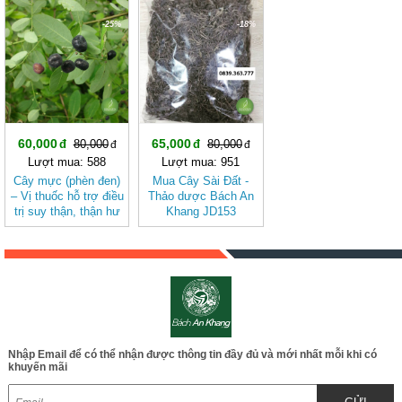
người HP dạ dày
-25%
-18%
60,000
65,000
80,000
80,000
Lượt mua: 588
Lượt mua: 951
Cây mực (phèn đen)
Mua Cây Sài Đất -
– Vị thuốc hỗ trợ điều
Thảo dược Bách An
trị suy thận, thận hư
Khang JD153
jD206 caymuc
caysaidat v2
Nhập Email để có thể nhận được thông tin đầy đủ và mới nhất mỗi khi có
khuyến mãi