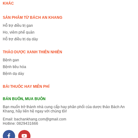
KHÁC
SẢN PHẨM TỪ BÁCH AN KHANG
Hỗ trợ điều trị gan
Ho, viêm phế quản
Hỗ trợ điều trị dạ dày
THẢO DƯỢC XANH THIÊN NHIÊN
Bệnh gan
Bệnh tiêu hóa
Bệnh dạ dày
BÀI THUỐC HAY MIỄN PHÍ
BÁN BUÔN, MUA BUÔN
Bạn muốn trở thành nhà cung cấp hay phân phối của dược thảo Bách An
Khang, hãy liên hệ ngay với chúng tôi!
Email:
bachankhang.com@gmail.com
Hotline:
0829431666