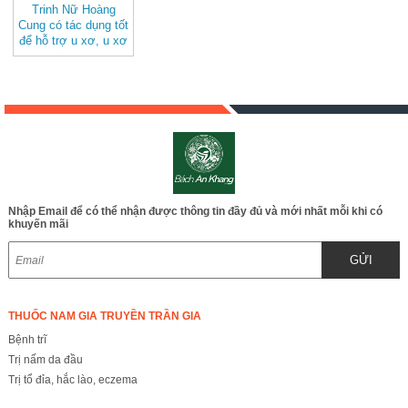
Trinh Nữ Hoàng
Cung có tác dụng tốt
để hỗ trợ u xơ, u xơ
tiền liệt tuyến, ung
thư tử cung, viêm
loét dạ dày JD007 -
trinhnuhoangcung
Nhập Email để có thể nhận được thông tin đầy đủ và mới nhất mỗi khi có
khuyến mãi
GỬI
THUỐC NAM GIA TRUYỀN TRẦN GIA
Bệnh trĩ
Trị nấm da đầu
Trị tổ đỉa, hắc lào, eczema