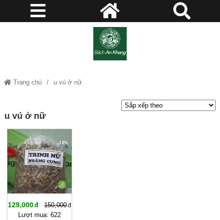
Trang chủ
u vú ở nữ
u vú ở nữ
-14%
129,000
150,000
Lượt mua: 622